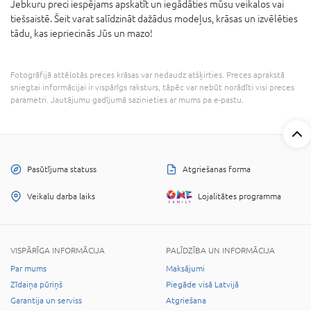
Jebkuru preci iespējams apskatīt un iegādāties mūsu veikalos vai
tiešsaistē. Šeit varat salīdzināt dažādus modeļus, krāsas un izvēlēties
tādu, kas iepriecinās Jūs un mazo!
Fotogrāfijā attēlotās preces krāsas var nedaudz atšķirties. Preces aprakstā
sniegtai informācijai ir vispārīgs raksturs, tāpēc var nebūt norādīti visi preces
parametri. Jautājumu gadījumā sazinieties ar mums pa e-pastu.
Pasūtījuma statuss
Atgriešanas forma
Veikalu darba laiks
Lojalitātes programma
VISPĀRĪGA INFORMĀCIJA
PALĪDZĪBA UN INFORMĀCIJA
Par mums
Maksājumi
Zīdaiņa pūriņš
Piegāde visā Latvijā
Garantija un serviss
Atgriešana