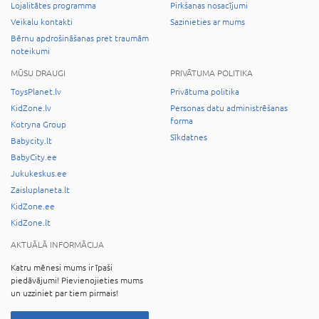
Lojalitātes programma
Pirkšanas nosacījumi
Veikalu kontakti
Sazinieties ar mums
Bērnu apdrošināšanas pret traumām
noteikumi
MŪSU DRAUGI
PRIVĀTUMA POLITIKA
ToysPlanet.lv
Privātuma politika
KidZone.lv
Personas datu administrēšanas
forma
Kotryna Group
Sīkdatnes
Babycity.lt
BabyCity.ee
Jukukeskus.ee
Zaisluplaneta.lt
KidZone.ee
KidZone.lt
AKTUĀLĀ INFORMĀCIJA
Katru mēnesi mums ir īpaši
piedāvājumi! Pievienojieties mums
un uzziniet par tiem pirmais!