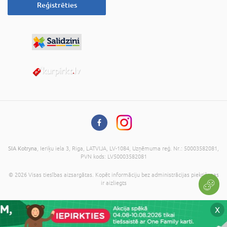
Reģistrēties
SIA Kotryna
, Ieriķu iela 3, Riga, LATVIJA, LV-1084, Uzņēmuma reģ. Nr.: 50003582081,
PVN kods: LV50003582081
© 2026 Visas tiesības aizsargātas. Kopēt informāciju bez administrācijas piekrišanas
ir aizliegts
X
Uz grozu