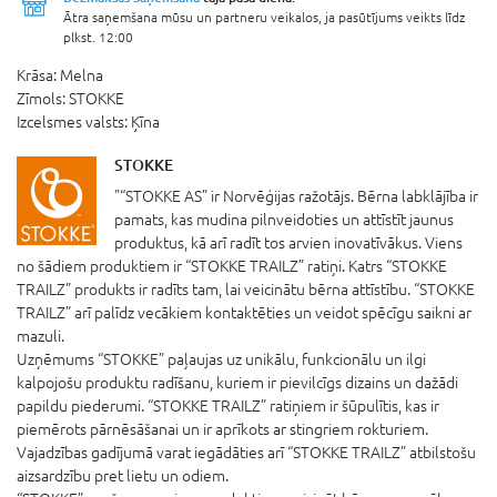
Ātra saņemšana mūsu un partneru veikalos, ja pasūtījums veikts līdz
plkst. 12:00
Krāsa:
Melna
Zīmols:
STOKKE
Izcelsmes valsts:
Ķīna
STOKKE
"“STOKKE AS” ir Norvēģijas ražotājs. Bērna labklājība ir
pamats, kas mudina pilnveidoties un attīstīt jaunus
produktus, kā arī radīt tos arvien inovatīvākus. Viens
no šādiem produktiem ir “STOKKE TRAILZ” ratiņi. Katrs “STOKKE
TRAILZ” produkts ir radīts tam, lai veicinātu bērna attīstību. “STOKKE
TRAILZ” arī palīdz vecākiem kontaktēties un veidot spēcīgu saikni ar
mazuli.
Uzņēmums “STOKKE” paļaujas uz unikālu, funkcionālu un ilgi
kalpojošu produktu radīšanu, kuriem ir pievilcīgs dizains un dažādi
papildu piederumi. “STOKKE TRAILZ” ratiņiem ir šūpulītis, kas ir
piemērots pārnēsāšanai un ir aprīkots ar stingriem rokturiem.
Vajadzības gadījumā varat iegādāties arī “STOKKE TRAILZ” atbilstošu
aizsardzību pret lietu un odiem.