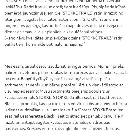
“STOKKE” cenšas ar saviem produktiem veicināt bērna un vecāku
labklājību. Ratiņi ir jauki un droši; tiem ir arī šūpulītis, tāpēc tie ir īpaši
piemēroti jaundzimušajiem. Šie “STOKKE TRAILZ” ratiņi ir ražoti no
izturīgiem, augstas kvalitātes materiāliem. “STOKKE” ratiņiem ir
noņemams pārsegs, kas nodrošina papildu aizsardzību no vēja un
dienas gaismas, ja jau ir pienācis laiks gulēšanai ratiņos.
Skandināvu kvalitātes un pievilcīga dizaina “STOKKE TRAILZ” ratiņi
patiks tiem, kuri meklē optimālu risinājumu!"
Mēs esam, lai palīdzētu izaudzināt laimīgus bērnus! Mums ir prieks
palīdzēt izvēlēties piemērotākās bērnu preces par vislabāko kvalitāti
un cenu.
BabyCity/ToyCity
preču katalogā atradīsiet plašu
sortimentu ar vecāku un bērnu precēm – ērti un vienkārši atrodiet
visu nepieciešamo! Mūsu sortimentā pieejams populārs un
kvalitatīvs zīmols
STOKKE
.
STOKKE stroller seat rail Leatherette
Black
- ir produkts, kas jau ir iekarojis vecāku sirdis un atvieglo bērnu
ikdienas audzināšanu. Ja Jums ir aktuāla šī prece
STOKKE stroller
seat rail Leatherette Black
– šeit to atradīsiet par labu cenu. Tie ir
ražoti izmantojot augstas kvalitātes materiālus un drošības
pasākumus. Krēsliņš noteikti atvieglos ikdienu, audzinot bērnus.