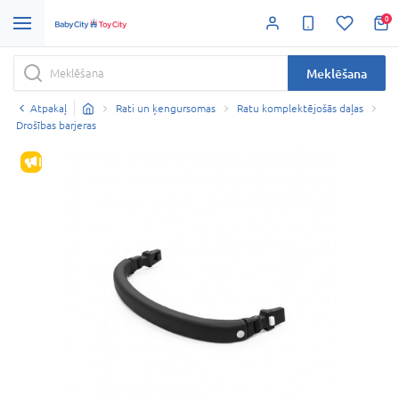
0
Meklēšana
Atpakaļ
Rati un ķengursomas
Ratu komplektējošās daļas
Drošības barjeras
IZPĀRDOŠANA