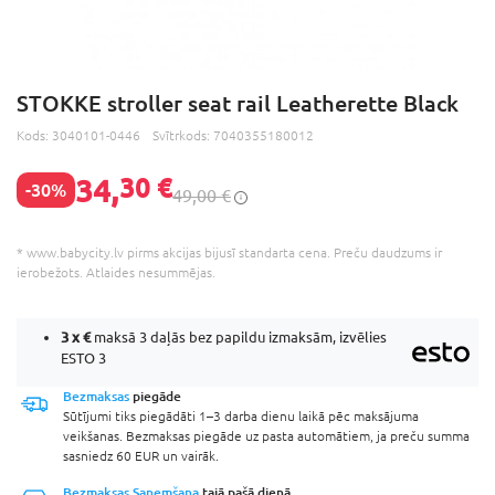
STOKKE stroller seat rail Leatherette Black
Kods:
3040101-0446
Svītrkods:
7040355180012
34,
30 €
-30%
49,00 €
* www.babycity.lv pirms akcijas bijusī standarta cena. Preču daudzums ir
ierobežots. Atlaides nesummējas.
3 x
€
maksā 3 daļās bez papildu izmaksām, izvēlies
ESTO 3
Bezmaksas
piegāde
Sūtījumi tiks piegādāti 1–3 darba dienu laikā pēc maksājuma
veikšanas. Bezmaksas piegāde uz pasta automātiem, ja preču summa
sasniedz 60 EUR un vairāk.
Bezmaksas Saņemšana
tajā pašā dienā.