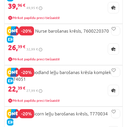
39,
96 €
49,95 €
Pērkot papildu preci tiešsaistē
-20%
SMOBY Baby Nurse barošanas krēsls, 7600220370
E-CENA
26,
39 €
32,99 €
Pērkot papildu preci tiešsaistē
-20%
509 Crew Woodland leļļu barošanas krēsla komplekts,
T774051
E-CENA
22,
39 €
27,99 €
Pērkot papildu preci tiešsaistē
-20%
509 Crew Unicorn leļļu barošanas krēsls, T770034
E-CENA