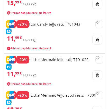
15,
99 €
19,99 €
Pērkot papildu preci tiešsaistē
-20%
509 Crew Cotton Candy leļļu rati, T701043
E-CENA
11,
99 €
14,99 €
Pērkot papildu preci tiešsaistē
-20%
509 Crew My Little Mermaid leļļu rati, T701028
E-CENA
11,
99 €
14,99 €
Pērkot papildu preci tiešsaistē
-20%
509 Crew My Little Mermaid leļļu autokrēsls, T780028
E-CENA
39 €