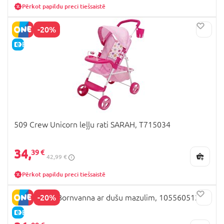
Pērkot papildu preci tiešsaistē
-20%
E-CENA
509 Crew Unicorn leļļu rati SARAH, T715034
34,
39 €
42,99 €
Pērkot papildu preci tiešsaistē
-20%
SIMBA New Bornvanna ar dušu mazulim, 105560512
E-CENA