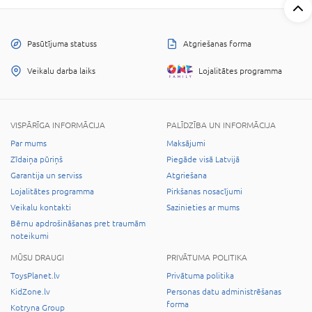
Pasūtījuma statuss
Atgriešanas forma
Veikalu darba laiks
Lojalitātes programma
VISPĀRĪGA INFORMĀCIJA
PALĪDZĪBA UN INFORMĀCIJA
Par mums
Maksājumi
Zīdaiņa pūriņš
Piegāde visā Latvijā
Garantija un serviss
Atgriešana
Lojalitātes programma
Pirkšanas nosacījumi
Veikalu kontakti
Sazinieties ar mums
Bērnu apdrošināšanas pret traumām
noteikumi
MŪSU DRAUGI
PRIVĀTUMA POLITIKA
ToysPlanet.lv
Privātuma politika
KidZone.lv
Personas datu administrēšanas
forma
Kotryna Group