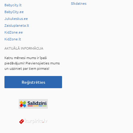
Sīkdatnes
Babycity.lt
BabyCity.ee
Jukukeskus.ee
Zaisluplaneta.lt
KidZone.ee
KidZone.lt
AKTUĀLĀ INFORMĀCIJA
Katru mēnesi mums ir īpaši
piedāvājumi! Pievienojieties mums
un uzziniet par tiem pirmais!
Reģistrēties