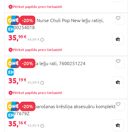
Pērkot papildu preci tiešsaistē
-20%
SMOBY Baby Nurse Chuli Pop New leļļu ratiņi,
7600254018
E-CENA
35,
99 €
44,99 €
Pērkot papildu preci tiešsaistē
-20%
SMOBY sporta leļļu rati, 7600251224
E-CENA
35,
19 €
43,99 €
Pērkot papildu preci tiešsaistē
-20%
LULLABABY barošanas krēsliņa aksesuāru komplekts,
LBY7679Z
E-CENA
35,
16 €
43,95 €