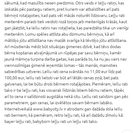
sākumā, kad mazulītis nesen piedzimis. Otrs veids ir leļļu ratiņi, kas
izskatās pēc pastaigu ratiem, pret kuriem var atbalstīties arī pats
bērniņš rotaļajoties, kad pats vēl mācās noturēt līdzsvaru. Leļļu rati
meitenēm parasti tiek veidoti rozā toņos jeb meitenīgās krāsās, kaut
gan jāatzīst, ka lellu ratini nav rotaļlieta, kas paredzēta tikai un vienīgi
meitenēm. Lomu spēles attīsta abu dzimumu bērniņus, kā arī
mātišķo jūtu attīstīšana nav mazāk svarīga kā tēvišķo jūtu attīstīšana.
Arī mūsdienās mēdz būt situācijas ģimenes dzīvē, kad tēvs dodas
bērna kopšanas atvaļinājumā un rūpējas par savu bērniņu, kamēr
jaunā māmiņa turpina darba gaitas, kas parāda to, ka nu jau vairs nav
viennozīmīgas ģimenē ieņemtās lomas – tās mainās, mainoties
sabiedrības uztverei. Lellu rati cena svārstās no 11,00 eur līdz pat
100,00 eur, lellu rati lietoti var būt arī lētāki cenas ziņā, bet pats
galvenais, lai tie būtu droši bērniem rotaļājoties. Piemēram, lellu rati
tako ir tie leļļu rati, kas visvairak līdzinās īstiem bērnu ratiem, tāpēc
arī to cena ir salīdzinoši augstāka nekā citu. Lellu rati salidzini gan pēc
parametriem, gan cenas, lai izvēlētos savam bērnam labāko.
Internetveikalā www.babycity.lv ir atrodami gan dažāda stila lellu
rati berniem, kā piemēram, retro leļļu rati, kā arī dažādu zīmolu kā:
bayer leļļu rati, babyborn leļļu rati un leļļu rati tako.