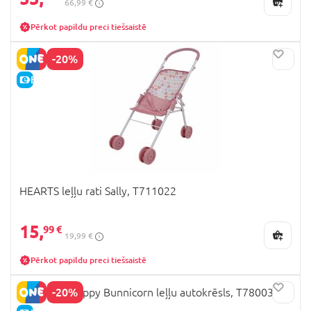
66,99 €
Pērkot papildu preci tiešsaistē
-20%
E-CENA
HEARTS leļļu rati Sally, T711022
15,
99 €
19,99 €
Pērkot papildu preci tiešsaistē
-20%
509 Crew Happy Bunnicorn leļļu autokrēsls, T780033