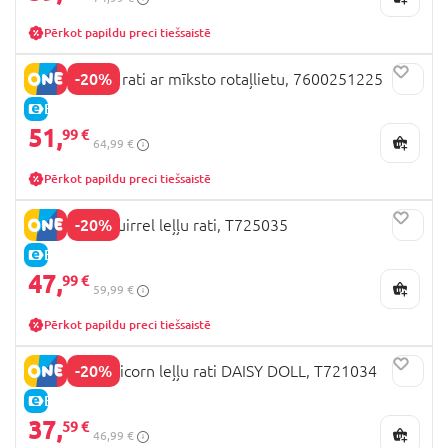
Pērkot papildu preci tiešsaistē
-20%
SIMBA Stitch rati ar mīksto rotaļlietu, 7600251225
E-CENA
51,
99 €
64,99 €
Pērkot papildu preci tiešsaistē
-20%
509 Crew Squirrel leļļu rati, T725035
E-CENA
47,
99 €
59,99 €
Pērkot papildu preci tiešsaistē
-20%
509 Crew Unicorn leļļu rati DAISY DOLL, T721034
E-CENA
37,
59 €
46,99 €