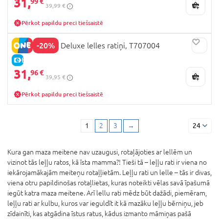
31,
99 €
39,99 €
Pērkot papildu preci tiešsaistē
-20%
509 Crew Go Deluxe lelles ratiņi, T707004
E-CENA
31,
96 €
39,95 €
Pērkot papildu preci tiešsaistē
1
2
3
→
24
Kura gan maza meitene nav uzaugusi, rotaļājoties ar lellēm un
vizinot tās leļļu ratos, kā īsta mamma?! Tieši tā – leļļu rati ir viena no
iekārojamākajām meiteņu rotaļļietām. Leļļu rati un lelle – tās ir divas,
viena otru papildinošas rotaļlietas, kuras noteikti vēlas savā īpašumā
iegūt katra maza meitene. Arī lellu rati mēdz būt dažādi, piemēram,
leļļu rati ar kulbu, kuros var ieguldīt it kā mazāku leļļu bērniņu, jeb
zīdainīti, kas atgādina īstus ratus, kādus izmanto māmiņas pašā