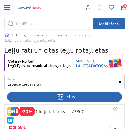
0
Meklēšana
Lelles, leļļu mājas
Leļļu mājas un mēbeles
Leļļu rati un citas leļļu rotaļlietas
Leļļu rati un citas leļļu rotaļlietas
Kārto
Labākie piedāvājumi
Filtrs
-20%
509 Crew 2in1 leļļu rati, rozā, T738004
E-CENA
53,
59 €