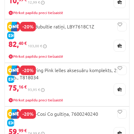
10,
12,99 €
Pērkot papildu preci tiešsaistē
-20%
LULLABABY dubultie ratiņi, LBY7618C1Z
E-CENA
82,
40 €
103,00 €
Pērkot papildu preci tiešsaistē
-20%
509 Crew Spring Pink lelles aksesuāru komplekts, 21
gab., T818034
E-CENA
75,
16 €
93,95 €
Pērkot papildu preci tiešsaistē
-20%
SMOBY Maxi-Cosi Co gultiņa, 7600240240
E-CENA
59,
99 €
74,99 €