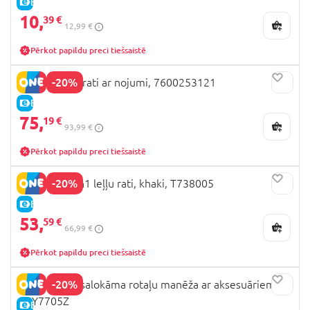
E-CENA
10,
39 €
12,99 €
Pērkot papildu preci tiešsaistē
-20%
SMOBY leļļu rati ar nojumi, 7600253121
E-CENA
75,
19 €
93,99 €
Pērkot papildu preci tiešsaistē
-20%
509 Crew 2in1 leļļu rati, khaki, T738005
E-CENA
53,
59 €
66,99 €
Pērkot papildu preci tiešsaistē
-20%
LULLABABY salokāma rotaļu manēža ar aksesuāriem
LBY7705Z
E-CENA