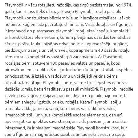
Playmobil ir Vācu rotaļlietu ražotājs, kas tirgū pazīstams jau no 1974.
gada, kad Hanss Beks dibināja krāšņo Playmobil rotaļu pasauli.
Playmobil konstruktors bērniem bija un ir iemīļota rotaļlieta– sākot
no pirātu kuģiem līdz pat rotaļu slimnīcām. Visas detaļas un figūriņas
ir izgatavoti no plastmasas. playmobil rotaļlietas ir spēļu komplekti
ar konstruktora elementiem, kuriem pieejamas dažādas tematiskās
sērijas: pirātu, lauku, pilsētas dzīve, policija, ugunsdzēsēju brigāde,
piedzīvojumu sērija un vēl, un vēl, kopā apmēram 40 dažādu rotaļu
tēmu. Visus komplektus savā starpā var apvienot. Ar Playmobil
rotaļājas bērni aptuveni 100 pasaules valstīs un pasaulē, kopš
pirmsākumiem ir radītas 3 miljardu dazādu figūriņu. Unikālais spēles
princips stimulē iztēli un radošumu un tādējādi veicina bērna
attīstību. Izmantojot Playmobil, bērni var ne tikai iejusties daudzās
dažādās lomās, bet arī radīt savu pasauli miniatūrā. Playmobil radošie
cilvēki pastāvīgi nāk klajā ar jaunām idejām un papildinājumiem, lai
bērniem sniegtu ilgstošu prieku rotaļās. Katra Playmobil spēļu
tematika atklāj jaunu pasauli, kuru bērns var radīt un veidot,
izmantojot iztēli un visus komplektā esošos elementus, gan arī,
apvienojot komplektus savā starpā, un radīt pavisam jaunu stāstu.
Interesanti, ka ir pieejami magnētiskie Playmobil konstruktori, kur
spēļu figūrām ir magnētiskas īpašības un tās nekrīt nost no spēļu