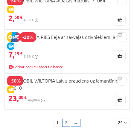
-50%
PLAYMOBIL WILTOPIA Alpakas mazulis, 71064
IZPĀRDOŠANA
2,
50 €
4,99 €
-20%
PLAYMOBIL FAIRIES Feja ar savvaļas dzīvniekiem, 9141
E-CENA
7,
19 €
8,99 €
Pērkot papildu preci tiešsaistē
-50%
PLAYMOBIL WILTOPIA Laivu brauciens uz lamantīniem,
71010
IZPĀRDOŠANA
23,
00 €
45,99 €
1
2
→
24