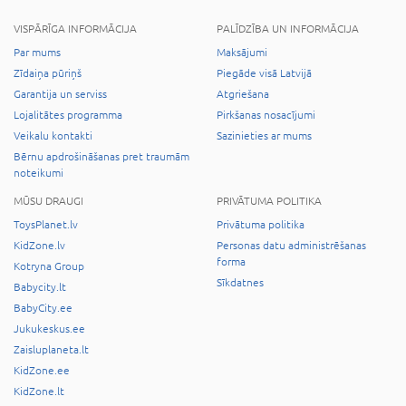
VISPĀRĪGA INFORMĀCIJA
PALĪDZĪBA UN INFORMĀCIJA
Par mums
Maksājumi
Zīdaiņa pūriņš
Piegāde visā Latvijā
Garantija un serviss
Atgriešana
Lojalitātes programma
Pirkšanas nosacījumi
Veikalu kontakti
Sazinieties ar mums
Bērnu apdrošināšanas pret traumām
noteikumi
MŪSU DRAUGI
PRIVĀTUMA POLITIKA
ToysPlanet.lv
Privātuma politika
KidZone.lv
Personas datu administrēšanas
forma
Kotryna Group
Sīkdatnes
Babycity.lt
BabyCity.ee
Jukukeskus.ee
Zaisluplaneta.lt
KidZone.ee
KidZone.lt