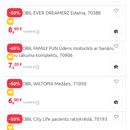
-50%
PLAYMOBIL EVER DREAMERZ Edwina, 70388
IZPĀRDOŠANA
8,
99 €
17,99 €
-60%
PLAYMOBIL FAMILY FUN Ūdens motocikls ar banānu
laivu sākuma komplekts, 70906
IZPĀRDOŠANA
7,
20 €
17,99 €
-50%
PLAYMOBIL WILTOPIA Mežāzis, 71050
IZPĀRDOŠANA
6,
00 €
11,99 €
-50%
PLAYMOBIL City Life pacients ratiņkrēslā, 70193
IZPĀRDOŠANA