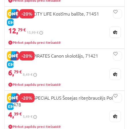
Pērkot papildu preci tiešsaistē
-20%
PLAYMOBIL CITY LIFE Kostīmu ballīte, 71451
E-CENA
12,
79 €
15,99 €
Pērkot papildu preci tiešsaistē
-20%
PLAYMOBIL PIRATES Canon skolotājs, 71421
E-CENA
6,
79 €
8,49 €
Pērkot papildu preci tiešsaistē
-20%
PLAYMOBIL SPECIAL PLUS Šosejas riteņbraucējs Pols,
71478
E-CENA
4,
39 €
5,49 €
Pērkot papildu preci tiešsaistē