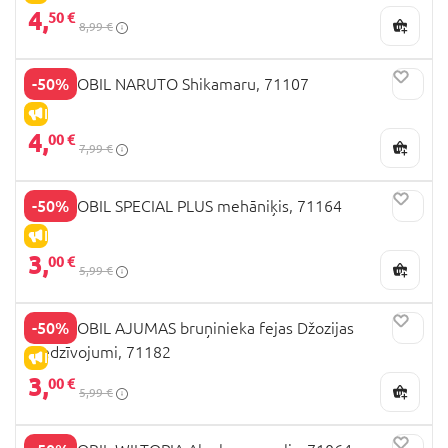
4,
50 €
8,99 €
-50%
PLAYMOBIL NARUTO Shikamaru, 71107
IZPĀRDOŠANA
4,
00 €
7,99 €
-50%
PLAYMOBIL SPECIAL PLUS mehāniķis, 71164
IZPĀRDOŠANA
3,
00 €
5,99 €
-50%
PLAYMOBIL AJUMAS bruņinieka fejas Džozijas
piedzīvojumi, 71182
IZPĀRDOŠANA
3,
00 €
5,99 €