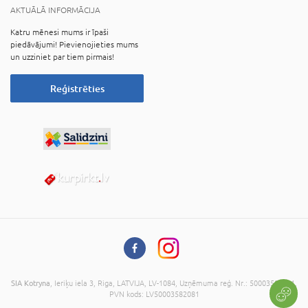
AKTUĀLĀ INFORMĀCIJA
Katru mēnesi mums ir īpaši
piedāvājumi! Pievienojieties mums
un uzziniet par tiem pirmais!
Reģistrēties
SIA Kotryna
, Ieriķu iela 3, Riga, LATVIJA, LV-1084, Uzņēmuma reģ. Nr.: 50003582081,
PVN kods: LV50003582081