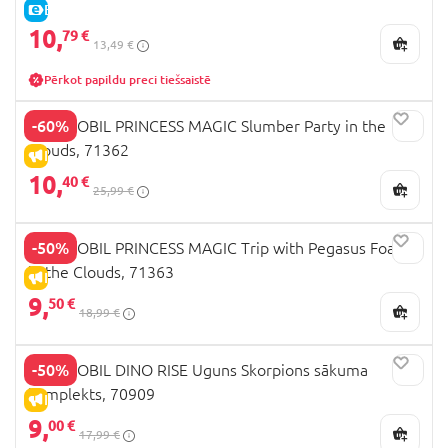
E-CENA
10,
79 €
13,49 €
Pērkot papildu preci tiešsaistē
-60%
PLAYMOBIL PRINCESS MAGIC Slumber Party in the
Clouds, 71362
IZPĀRDOŠANA
10,
40 €
25,99 €
-50%
PLAYMOBIL PRINCESS MAGIC Trip with Pegasus Foals
in the Clouds, 71363
IZPĀRDOŠANA
9,
50 €
18,99 €
-50%
PLAYMOBIL DINO RISE Uguns Skorpions sākuma
komplekts, 70909
IZPĀRDOŠANA
9,
00 €
17,99 €