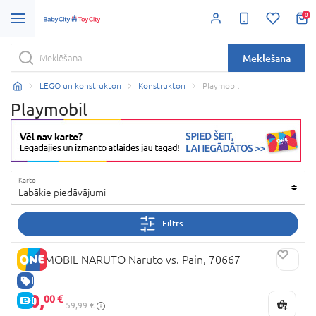
0
Meklēšana
LEGO un konstruktori
Konstruktori
Playmobil
Playmobil
Kārto
Labākie piedāvājumi
Filtrs
PLAYMOBIL NARUTO Naruto vs. Pain, 70667
LABA CENA
30,
00 €
E-CENA
59,99 €