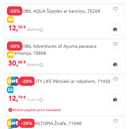
-50%
PLAYMOBIL AQUA Šūpoles ar kanniņu, 70269
IZPĀRDOŠANA
12,
50 €
24,99 €
-50%
PLAYMOBIL Adventures of Ayuma pavasara
ceremonija, 70808
IZPĀRDOŠANA
30,
00 €
59,99 €
-20%
PLAYMOBIL CITY LIFE Pētnieki ar robotiem, 71450
E-CENA
12,
79 €
15,99 €
Pērkot papildu preci tiešsaistē
-20%
PLAYMOBIL WILTOPIA Žirafe, 71048