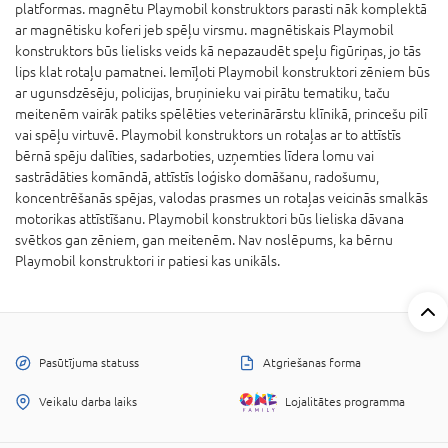
platformas. magnētu Playmobil konstruktors parasti nāk komplektā
ar magnētisku koferi jeb spēļu virsmu. magnētiskais Playmobil
konstruktors būs lielisks veids kā nepazaudēt speļu figūriņas, jo tās
lips klat rotaļu pamatnei. Iemīļoti Playmobil konstruktori zēniem būs
ar ugunsdzēsēju, policijas, bruņinieku vai pirātu tematiku, taču
meitenēm vairāk patiks spēlēties veterinārārstu klīnikā, princešu pilī
vai spēļu virtuvē. Playmobil konstruktors un rotaļas ar to attīstīs
bērnā spēju dalīties, sadarboties, uzņemties līdera lomu vai
sastrādāties komāndā, attīstīs loģisko domāšanu, radošumu,
koncentrēšanās spējas, valodas prasmes un rotaļas veicinās smalkās
motorikas attīstīšanu. Playmobil konstruktori būs lieliska dāvana
svētkos gan zēniem, gan meitenēm. Nav noslēpums, ka bērnu
Playmobil konstruktori ir patiesi kas unikāls.
Pasūtījuma statuss
Atgriešanas forma
Veikalu darba laiks
Lojalitātes programma