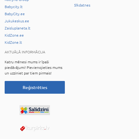
Sīkdatnes
Babycity.lt
BabyCity.ee
Jukukeskus.ee
Zaisluplaneta.lt
KidZone.ee
KidZone.lt
AKTUĀLĀ INFORMĀCIJA
Katru mēnesi mums ir īpaši
piedāvājumi! Pievienojieties mums
un uzziniet par tiem pirmais!
Reģistrēties