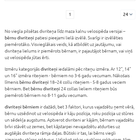
1
24
No viegla pilsētas divriteņa līdz maza kalnu velosipēda versijai –
bērnu divriteņi
patiesi pieejami lielā izvēlē. Svarīgi ir izvēlēties
piemērotāko. Visvieglākais veids, kā atbildēt uz jautājumu, vai
divriteņa lielums ir piemērots bērnam, ir pajautājot bērnam, vai viņš
uz velosipēda jūtas ērti.
Izmēru kategorijās
divriteņi
iedalāmi pēc riteņu izmēra. Ar 12”, 14”
un 16” izmēra riteņiem - bērniem no 3-6 gadu vecumam. Nākošais
līmenis
bērnu divriteņi
18–24 collu riteņiem - 5-8 gadus veciem
bērniem. Bet
bērnu divriteņi
24 collas lieliem riteņiem būs
piemēroti bērniem no 8-11 gadu vecumam.
divriteņi bērniem
ir dažādi, bet 3 faktori, kurus vajadzētu ņemt vērā,
bērnu uzsēdinot uz velosipēda ir kāju pozīcija, roku pozīcija uz stūres
un sēdekļa augstums. Aptverot divriteni ar kājām, bērnam vajadzētu
brīvi stāvēt uz zemes, bet kājstarpei nevajadzētu atdurties uz
augšējās divriteņa rāmja daļas. Būtiski ir tas, lai bērns viegli
aizsniegtu stūres rokturus. Uzliekot rokas uz stūres rokturiem, tām