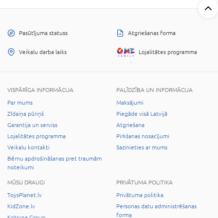
Pasūtījuma statuss
Atgriešanas forma
Veikalu darba laiks
Lojalitātes programma
VISPĀRĪGA INFORMĀCIJA
PALĪDZĪBA UN INFORMĀCIJA
Par mums
Maksājumi
Zīdaiņa pūriņš
Piegāde visā Latvijā
Garantija un serviss
Atgriešana
Lojalitātes programma
Pirkšanas nosacījumi
Veikalu kontakti
Sazinieties ar mums
Bērnu apdrošināšanas pret traumām
noteikumi
MŪSU DRAUGI
PRIVĀTUMA POLITIKA
ToysPlanet.lv
Privātuma politika
KidZone.lv
Personas datu administrēšanas
forma
Kotryna Group