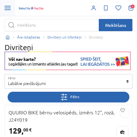
0
Meklēšana
Āra rotaļlietas
Divriteņi un trīsriteņi
Divriteņi
Divriteņi
Kārto
Labākie piedāvājumi
Filtrs
QUURIO BIKE bērnu velosipēds, izmērs 12”, rozā,
J24Y019
129,
00 €