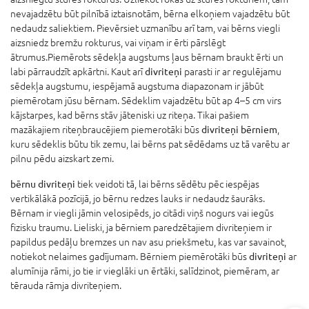
nevajadzētu būt pilnībā iztaisnotām, bērna elkoņiem vajadzētu būt
nedaudz saliektiem. Pievērsiet uzmanību arī tam, vai bērns viegli
aizsniedz bremžu rokturus, vai viņam ir ērti pārslēgt
ātrumus.Piemērots sēdekļa augstums ļaus bērnam braukt ērti un
labi pārraudzīt apkārtni. Kaut arī
divriteņi
parasti ir ar regulējamu
sēdekļa augstumu, iespējamā augstuma diapazonam ir jābūt
piemērotam jūsu bērnam. Sēdeklim vajadzētu būt ap 4–5 cm virs
kājstarpes, kad bērns stāv jāteniski uz riteņa. Tikai pašiem
mazākajiem riteņbraucējiem piemerotāki būs
divriteņi bērniem
,
kuru sēdeklis būtu tik zemu, lai bērns pat sēdēdams uz tā varētu ar
pilnu pēdu aizskart zemi.
bērnu divriteņi
tiek veidoti tā, lai bērns sēdētu pēc iespējas
vertikālākā pozīcijā, jo bērnu redzes lauks ir nedaudz šaurāks.
Bērnam ir viegli jāmin velosipēds, jo citādi viņš nogurs vai iegūs
fizisku traumu. Lieliski, ja bērniem paredzētajiem divriteņiem ir
papildus pedāļu bremzes un nav asu priekšmetu, kas var savainot,
notiekot nelaimes gadījumam. Bērniem piemērotāki būs
divriteņi
ar
alumīnija rāmi, jo tie ir vieglāki un ērtāki, salīdzinot, piemēram, ar
tērauda rāmja divriteņiem.