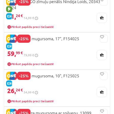
-25%
LEGO NINJAGO zīmuļu penālis Nindzja Loids, 20343-
2524
JAUNA PRECE
11,
24 €
E-CENA
14,99 €
Pērkot papildu preci tiešsaistē
-25%
HELLO KITTY mugursoma, 17", F154025
E-CENA
59,
99 €
79,99 €
Pērkot papildu preci tiešsaistē
-25%
HELLO KITTY mugursoma, 10", F125025
E-CENA
26,
24 €
34,99 €
Pērkot papildu preci tiešsaistē
-25%
PERLETTI Maza mugursoma ar spilvenu, 13099