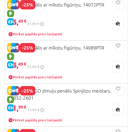
-25%
KUROMI penālis ar mīkstu figūriņu, 14072PTR
JAUNA PRECE
16,
49 €
E-CENA
21,99 €
Pērkot papildu preci tiešsaistē
-25%
KUROMI penālis ar mīkstu figūriņu, 14089PTR
JAUNA PRECE
16,
49 €
E-CENA
21,99 €
Pērkot papildu preci tiešsaistē
-25%
LEGO NINJAGO zīmuļu penālis Spinjitzu meistars,
10052-2601
JAUNA PRECE
11,
99 €
E-CENA
15,99 €
Pērkot papildu preci tiešsaistē