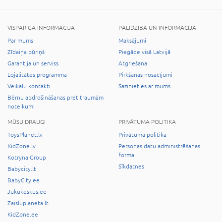
VISPĀRĪGA INFORMĀCIJA
PALĪDZĪBA UN INFORMĀCIJA
Par mums
Maksājumi
Zīdaiņa pūriņš
Piegāde visā Latvijā
Garantija un serviss
Atgriešana
Lojalitātes programma
Pirkšanas nosacījumi
Veikalu kontakti
Sazinieties ar mums
Bērnu apdrošināšanas pret traumām
noteikumi
MŪSU DRAUGI
PRIVĀTUMA POLITIKA
ToysPlanet.lv
Privātuma politika
KidZone.lv
Personas datu administrēšanas
forma
Kotryna Group
Sīkdatnes
Babycity.lt
BabyCity.ee
Jukukeskus.ee
Zaisluplaneta.lt
KidZone.ee