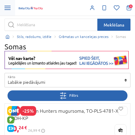
0
Meklēšana
Stils, radošums, iztēle
Grāmatas un kancelejas preces
Somas
Somas
Kārto
Labākie piedāvājumi
Filtrs
-25%
K-POP Demon Hunters mugursoma, TO-PLS-4781-XXX-
KPDH-KP
JAUNA PRECE
20,
24 €
E-CENA
26,99 €