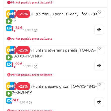
Pērkot papildu preci tiešsaistē
-25%
LEGO MINIFIGURES zīmuļu penālis Today I feel, 20343-
2623
JAUNA PRECE
11,
24 €
E-CENA
14,99 €
Pērkot papildu preci tiešsaistē
-25%
K-POP Demon Hunters atverams penālis, TO-PBW-
4828-XXX-KPDH-KP
JAUNA PRECE
11,
99 €
E-CENA
15,99 €
Pērkot papildu preci tiešsaistē
-25%
K-POP Demon Hunters apavu grozs, TO-WKS-4842-
XXX-KPDH-KP
JAUNA PRECE
6,
74 €
E-CENA
8,99 €
Pērkot papildu preci tiešsaistē