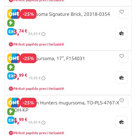
-25%
LEGO mugursoma Signature Brick, 20318-0354
JAUNA PRECE
63,
74 €
E-CENA
84,99 €
Pērkot papildu preci tiešsaistē
-25%
KUROMI mugursoma, 17", F154031
JAUNA PRECE
59,
99 €
E-CENA
79,99 €
Pērkot papildu preci tiešsaistē
-25%
K-POP Demon Hunters mugursoma, TO-PLS-4767-XXX-
KPDH-KP
JAUNA PRECE
44,
99 €
E-CENA
59,99 €
Pērkot papildu preci tiešsaistē