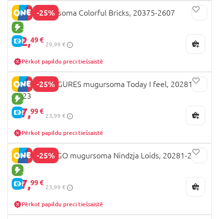
-25%
LEGO mugursoma Colorful Bricks, 20375-2607
JAUNA PRECE
22,
49 €
E-CENA
29,99 €
Pērkot papildu preci tiešsaistē
-25%
LEGO MINIFIGURES mugursoma Today I feel, 20281-
2623
JAUNA PRECE
17,
99 €
E-CENA
23,99 €
Pērkot papildu preci tiešsaistē
-25%
LEGO NINJAGO mugursoma Nindzja Loids, 20281-2524
JAUNA PRECE
17,
99 €
E-CENA
23,99 €
Pērkot papildu preci tiešsaistē