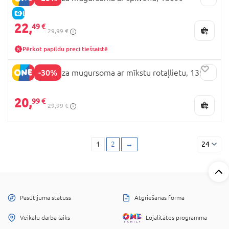
E-CENA
22,
49 €
29,99 €
Pērkot papildu preci tiešsaistē
-30%
PERLETTI Maza mugursoma ar mīkstu rotaļlietu, 13907
20,
99 €
29,99 €
1
2
→
24
Pasūtījuma statuss
Atgriešanas forma
Veikalu darba laiks
Lojalitātes programma