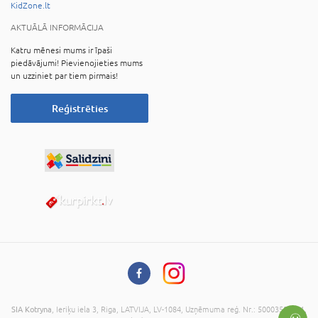
KidZone.lt
AKTUĀLĀ INFORMĀCIJA
Katru mēnesi mums ir īpaši
piedāvājumi! Pievienojieties mums
un uzziniet par tiem pirmais!
Reģistrēties
SIA Kotryna
, Ieriķu iela 3, Riga, LATVIJA, LV-1084, Uzņēmuma reģ. Nr.: 50003582081,