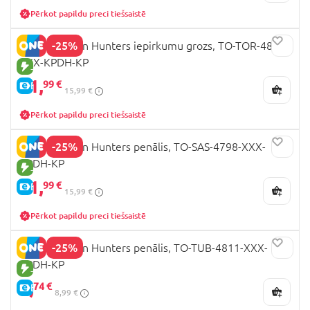
Pērkot papildu preci tiešsaistē
-25%
K-POP Demon Hunters iepirkumu grozs, TO-TOR-4804-
XXX-KPDH-KP
JAUNA PRECE
11,
99 €
E-CENA
15,99 €
Pērkot papildu preci tiešsaistē
-25%
K-POP Demon Hunters penālis, TO-SAS-4798-XXX-
KPDH-KP
JAUNA PRECE
11,
99 €
E-CENA
15,99 €
Pērkot papildu preci tiešsaistē
-25%
K-POP Demon Hunters penālis, TO-TUB-4811-XXX-
KPDH-KP
JAUNA PRECE
6,
74 €
E-CENA
8,99 €