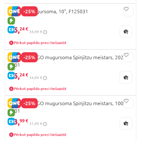
-25%
KUROMI mugursoma, 10", F125031
JAUNA PRECE
26,
24 €
E-CENA
34,99 €
Pērkot papildu preci tiešsaistē
-25%
LEGO NINJAGO mugursoma Spinjitzu meistars, 20266-
2601
JAUNA PRECE
26,
24 €
E-CENA
34,99 €
Pērkot papildu preci tiešsaistē
-25%
LEGO NINJAGO mugursoma Spinjitzu meistars, 10030-
2601
JAUNA PRECE
23,
99 €
E-CENA
31,99 €
Pērkot papildu preci tiešsaistē