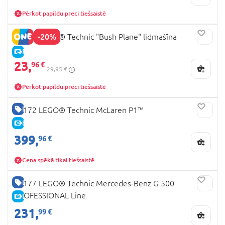
Pērkot papildu preci tiešsaistē
-20%
42198 LEGO® Technic "Bush Plane" lidmašīna
E-CENA
23,
96 €
29,95 €
Pērkot papildu preci tiešsaistē
LABA CENA
42172 LEGO® Technic McLaren P1™
E-CENA
399,
96 €
Cena spēkā tikai tiešsaistē
LABA CENA
42177 LEGO® Technic Mercedes-Benz G 500
PROFESSIONAL Line
E-CENA
231,
99 €