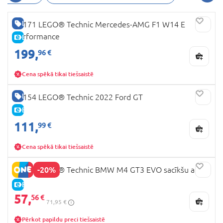
maksimālā ātruma pozīcijā. Detalizēts
vadības panelis,
Ar pilnībā funkcionālu Technic
LABA CENA
42171 LEGO® Technic Mercedes-AMG F1 W14 E
8 pārnesumu ātrumkārbu.
Autentisks salons,
Ļauj justies gluži, kā īstajā automašīnā.
Volvo
Performance
E-CENA
lielākā pašizgāzēja reālistiskais modelis
199,
96 €
LEGO Technic "6x6 Volvo pašizgāzējs" ir
lieliski piemērots bērniem, kuriem patīk
Cena spēkā tikai tiešsaistē
celtniecības transportlīdzekļi. Kravas auto
darbību nodrošina 1 liels leņķveida
LABA CENA
42154 LEGO® Technic 2022 Ford GT
novietojuma motors, 1 īpaši liels motors un
E-CENA
1 liels motors ar viedo bloku, ko kontrolē
Bluetooth, nodrošinot reālistiskas funkcijas.
111,
99 €
Varbūt esi motociklu fans, tad Tev patiks
Ducati Panigale V4 R, iegūsti unikālu iespēju
Cena spēkā tikai tiešsaistē
izpētīt visus elementus un funkcijas, kas
veido šo leģendāro motociklu. Iekļauta arī divu
-20%
42226 LEGO® Technic BMW M4 GT3 EVO sacīkšu auto
ātrumu pārnesumkārba — pirmo reizi LEGO
E-CENA
Technic motociklu vēsturē. Elegance,
57,
56 €
izsmalcināts stils, izcila darbība, tas raksturo
71,95 €
šo motociklu. Pārsteidzoši elementi iedzīvina
Pērkot papildu preci tiešsaistē
Ducati stilu! Ducati fani pratīs novērtēt šīs