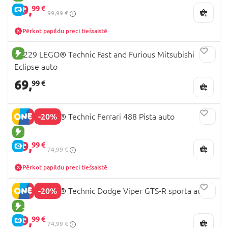
79,
99 €
E-CENA
99,99 €
Pērkot papildu preci tiešsaistē
JAUNA PRECE
42229 LEGO® Technic Fast and Furious Mitsubishi
Eclipse auto
69,
99 €
-20%
42235 LEGO® Technic Ferrari 488 Pista auto
JAUNA PRECE
59,
99 €
E-CENA
74,99 €
Pērkot papildu preci tiešsaistē
-20%
42234 LEGO® Technic Dodge Viper GTS-R sporta auto
JAUNA PRECE
59,
99 €
E-CENA
74,99 €