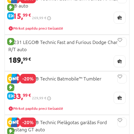
F1® auto
JAUNA PRECE
215,
99 €
E-CENA
269,99 €
Pērkot papildu preci tiešsaistē
JAUNA PRECE
42231 LEGO® Technic Fast and Furious Dodge Charger
R/T auto
189,
99 €
-20%
42239 LEGO® Technic Batmobile™ Tumbler
JAUNA PRECE
183,
99 €
E-CENA
229,99 €
Pērkot papildu preci tiešsaistē
-20%
42236 LEGO® Technic Pielāgotas garāžas Ford
Mustang GT auto
JAUNA PRECE