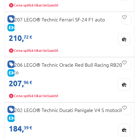
Cena spēkā tikai tiešsaistē
LABA CENA
42207 LEGO® Technic Ferrari SF-24 F1 auto
E-CENA
210,
72 €
Cena spēkā tikai tiešsaistē
LABA CENA
42206 LEGO® Technic Oracle Red Bull Racing RB20 F1
auto
E-CENA
207,
96 €
Cena spēkā tikai tiešsaistē
LABA CENA
42202 LEGO® Technic Ducati Panigale V4 S motocikls
E-CENA
184,
39 €