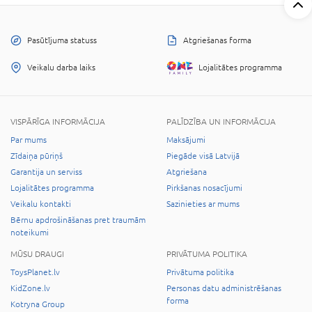
Pasūtījuma statuss
Atgriešanas forma
Veikalu darba laiks
Lojalitātes programma
VISPĀRĪGA INFORMĀCIJA
PALĪDZĪBA UN INFORMĀCIJA
Par mums
Maksājumi
Zīdaiņa pūriņš
Piegāde visā Latvijā
Garantija un serviss
Atgriešana
Lojalitātes programma
Pirkšanas nosacījumi
Veikalu kontakti
Sazinieties ar mums
Bērnu apdrošināšanas pret traumām
noteikumi
MŪSU DRAUGI
PRIVĀTUMA POLITIKA
ToysPlanet.lv
Privātuma politika
KidZone.lv
Personas datu administrēšanas
forma
Kotryna Group