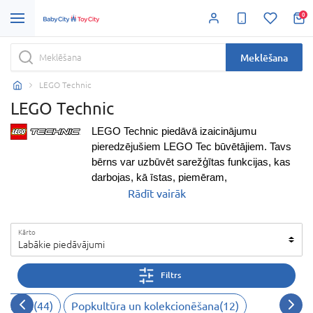
0
Meklēšana
LEGO Technic
LEGO Technic
LEGO Technic
piedāvā izaicinājumu
pieredzējušiem
LEGO Tec
būvētājiem. Tavs
bērns var uzbūvēt sarežģītas funkcijas, kas
darbojas, kā īstas, piemēram,
pārnesumkārbas un stūres sistēmas. Šie
Rādīt vairāk
komplekti prasīs lielu pacietību, bet rezultāts
nesīs gandarījumu. Uzbūvē leģendāro super-
Kārto
auto, klasiskā Bugatti Chiron modeli mērogā
Labākie piedāvājumi
1:8. Vislabākais papildinājums ikviena
LEGO
Technic spēles
auto modeļu kolekcijai.
Liec
Filtrs
lietā maksimālā ātruma atslēgu.
Pārslēdz
aktīvo aizmugurējo spārnu vadības vai
ruktori
(
44
)
Popkultūra un kolekcionēšana
(
12
)