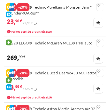
-20%
42200 LEGO® Technic Atvelkams Monster Jam™
ThunderROARus™
E-CENA
23,
96 €
29,95 €
Pērkot papildu preci tiešsaistē
JAUNA PRECE
42228 LEGO® Technic McLaren MCL39 F1® auto
269,
99 €
-20%
42238 LEGO® Technic Ducati Desmo450 MX Factory
motocikls
JAUNA PRECE
43,
99 €
E-CENA
54,99 €
Pērkot papildu preci tiešsaistē
-20%
42240 LEGO® Technic Aston Martin Aramco AMR25