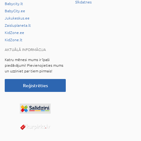
Sīkdatnes
Babycity.lt
BabyCity.ee
Jukukeskus.ee
Zaisluplaneta.lt
KidZone.ee
KidZone.lt
AKTUĀLĀ INFORMĀCIJA
Katru mēnesi mums ir īpaši
piedāvājumi! Pievienojieties mums
un uzziniet par tiem pirmais!
Reģistrēties