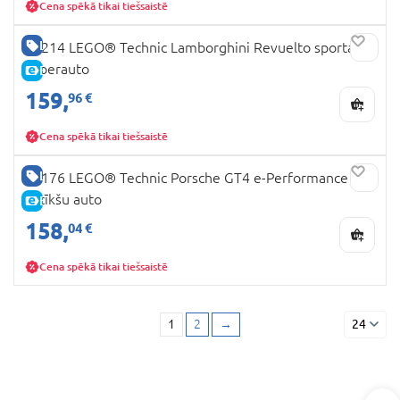
Cena spēkā tikai tiešsaistē
LABA CENA
42214 LEGO® Technic Lamborghini Revuelto sporta
superauto
E-CENA
159,
96 €
Cena spēkā tikai tiešsaistē
LABA CENA
42176 LEGO® Technic Porsche GT4 e-Performance
sacīkšu auto
E-CENA
158,
04 €
Cena spēkā tikai tiešsaistē
1
2
→
24