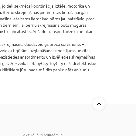
, jo tiek sekmēta koordinācija, iztēle, motorika un
eļa. Bērnu skrejmašīnas piemērotas lietošanai gan
šīna ieteicams lietot kad bērns jau patstāvīgi prot
em bērniem, lai bērnu skrejmašīna būtu muguras
ik labi attīstīts. Ar šādu transportlīdzekli ne tikai
s skrejmašīna daudzveidīgs preču sortiments –
īvnieku figūrām, uzglabāšanas nodalījums un citas
pazīstieties ar sortimentu un izvēlieties skrejmašīnas
garāžu - veikalā BabyCity ToyCity dažādi elektriskie
 klikšķiem jūsu pagalmā tiks papildināts ar jaunu
AKTUĀLĀ INFORMĀCIJA