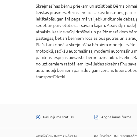
Skrejmašīnas bērnu priekam un attīstībai! Bērna pirmais 
fiziskās prasmes. Bērns iemācās aktīvi kustēties, parei
iekštelpās, gan ārā pagalmā vai jebkur citur pie dabas
sēdēt un pārvietoties ar savām kājām. Atsevišķi mode
atbalsts, kas ir svarīgi drošībai un palīdz mazākiem bērn
pastaigas, bet arī bērniem rotaļas būs jautras un aizrau
Plašs funkcionālu skrejmašīna bērniem modeļu izvēle k
motocikli, sacīkšu automašīnas, moderni automašīnu mo
papildus iespējas piesaistīs bērnu uzmanību. Izvēlies Ra
no uzticamiem ražotājiem. Izvēlieties skrejmašīnu sava
automobiļi bērniem par izdevīgām cenām. Iepērcieties B
transportlīdzekli!
Pasūtījuma statuss
Atgriešanas forma
VISPĀRĪGA INFORMĀCIJA
PALĪDZĪBA UN INFORMĀC