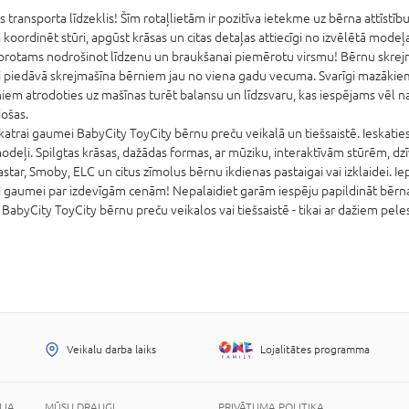
transporta līdzeklis! Šīm rotaļlietām ir pozitīva ietekme uz bērna attīstību
zi koordinēt stūri, apgūst krāsas un citas detaļas attiecīgi no izvēlētā mod
, protams nodrošinot līdzenu un braukšanai piemērotu virsmu! Bērnu skrejma
ļi piedāvā skrejmašīna bērniem jau no viena gadu vecuma. Svarīgi mazāki
iem atrodoties uz mašīnas turēt balansu un līdzsvaru, kas iespējams vēl nav t
jošas.
atrai gaumei BabyCity ToyCity bērnu preču veikalā un tiešsaistē. Ieskatie
deļi. Spilgtas krāsas, dažādas formas, ar mūziku, interaktīvām stūrēm, dz
star, Smoby, ELC un citus zīmolus bērnu ikdienas pastaigai vai izklaidei. Ie
i gaumei par izdevīgām cenām! Nepalaidiet garām iespēju papildināt bērna 
abyCity ToyCity bērnu preču veikalos vai tiešsaistē - tikai ar dažiem peles
Veikalu darba laiks
Lojalitātes programma
IJA
MŪSU DRAUGI
PRIVĀTUMA POLITIKA