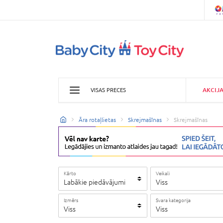
AKCIJ
VISAS PRECES
Āra rotaļlietas
Skrejmašīnas
Skrejmašīnas
Kārto
Veikali
Labākie piedāvājumi
Viss
Izmērs
Svara kategorija
Viss
Viss