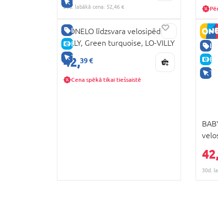
TIKAI TIEŠSAISTĒ
30d. labākā cena: 52,46 €
Pēr
LABA CENA
LIONELO līdzsvara velosipēds
VILLY, Green turquoise, LO-VILLY
E-CENA
LA
TIKAI TIEŠSAISTĒ
42,
E-
39 €
TI
Cena spēkā tikai tiešsaistē
BABY
velo
33MI
42
30d. l