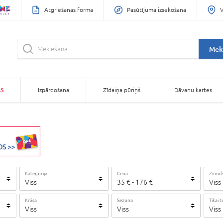
Atgriešanas forma
Pasūtījuma izsekošana
V
Mek
AS
Izpārdošana
Zīdaiņa pūriņš
Dāvanu kartes
Kategorija
Cena
Zīmol
Viss
35
€
-
176
€
Viss
Krāsa
Sezona
Tikai t
Viss
Viss
Viss