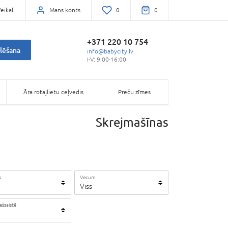
eikali
Mans konts
0
0
+371 220 10 754
lēšana
info@babycity.lv
I-V: 9:00-16:00
Āra rotaļlietu ceļvedis
Preču zīmes
Skrejmašīnas
s
Vecum
Viss
iešsaistē