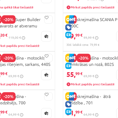
a spēkā tikai tiešsaistē
Pērkot papildu preci tiešsaistē
-20%
 Digger Super Builder
OCIE skrejmašīna SCANIA P
avarots ar atveramu
6500C
CENA
LABA CENA
kli, 140
,
79,
E-CENA
20 €
99 €
119,00 €
99,99 €
30d. labākā cena: 79,99 €
kot papildu preci tiešsaistē
-20%
-20%
 skrejmašīna - motocikls ar
FALK skrejmašīna - motocikl
jas riteņiem, sarkans, 440S
krēmkrāsas un rozā, 802S
CENA
E-CENA
,
55,
99 €
99 €
69,99 €
69,99 €
kot papildu preci tiešsaistē
Pērkot papildu preci tiešsaistē
-20%
 skrejmašīna -
FALK skrejmašīna - ātrā
sdzēsējs, 700
palīdzība , 701
CENA
LABA CENA
,
51,
E-CENA
99 €
99 €
64,99 €
64,99 €