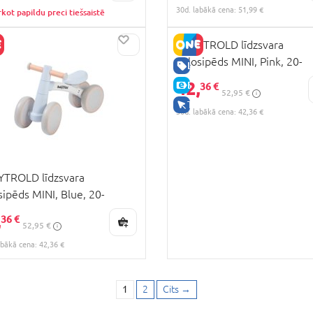
30d. labākā cena: 51,99 €
kot papildu preci tiešsaistē
BABYTROLD līdzsvara
velosipēds MINI, Pink, 20-
BA CENA
LABA CENA
33MINI-PI
42,
CENA
E-CENA
36 €
52,95 €
KAI TIEŠSAISTĒ
TIKAI TIEŠSAISTĒ
30d. labākā cena: 42,36 €
TROLD līdzsvara
sipēds MINI, Blue, 20-
NI-BL
,
36 €
52,95 €
abākā cena: 42,36 €
1
2
Cits
→