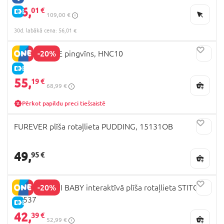
56,
01 €
E-CENA
109,00 €
30d. labākā cena: 56,01 €
-20%
FISHER-PRICE pingvīns, HNC10
E-CENA
55,
19 €
68,99 €
Pērkot papildu preci tiešsaistē
FUREVER plīša rotaļlieta PUDDING, 15131OB
49,
95 €
-20%
CLEMENTONI BABY interaktīvā plīša rotaļlieta STITCH,
17537
E-CENA
42,
39 €
52,99 €