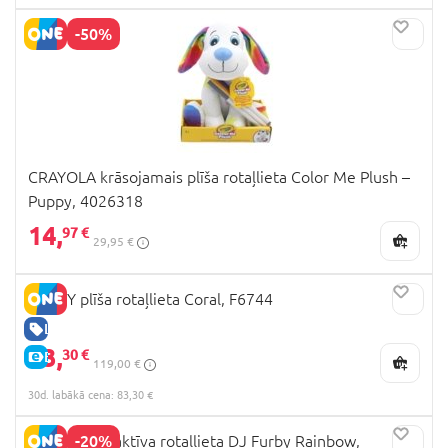
-50%
CRAYOLA krāsojamais plīša rotaļlieta Color Me Plush –
Puppy, 4026318
14,
97 €
29,95 €
FURBY plīša rotaļlieta Coral, F6744
LABA CENA
83,
30 €
E-CENA
119,00 €
30d. labākā cena: 83,30 €
-20%
FURBY interaktīva rotaļlieta DJ Furby Rainbow,