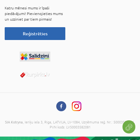
Katru mēnesi mums ir īpaši
piedāvājumi! Pievienojieties mums
un uzziniet par tiem pirmais!
Reģistrēties
SIA Kotryna
, Ieriķu iela 3, Riga, LATVIJA, LV-1084, Uzņēmuma reģ. Nr.: 50003582081,
PVN kods: LV50003582081
© 2026 Visas tiesības aizsargātas. Kopēt informāciju bez administrācijas piekrišanas