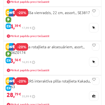
Pērkot papildu preci tiešsaistē
-20%
KEEL TOYS plīša vienradzis, 22 cm, assort., SE3817
JAUNA PRECE
14,
39 €
E-CENA
17,99 €
Pērkot papildu preci tiešsaistē
-20%
Capybara plīša rotaļlieta ar aksesuāriem, asort.,
2506Z0174
JAUNA PRECE
13,
56 €
E-CENA
16,95 €
Pērkot papildu preci tiešsaistē
-20%
HAPPY YAPPERS interaktīva plīša rotaļlieta Kakadu,
9463
E-CENA
28,
79 €
35,99 €
Pērkot papildu preci tiešsaistē