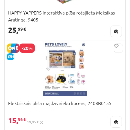
HAPPY YAPPERS interaktīva plīša rotaļlieta Meksikas
Aratinga, 9405
25,
99 €
-20%
E-CENA
Elektriskais plīša mājdzīvnieku kucēns, 2408B0155
15,
96 €
19,95 €