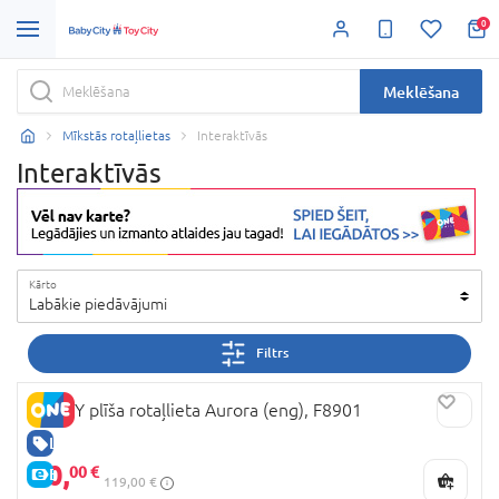
0
Meklēšana
Mīkstās rotaļlietas
Interaktīvās
Interaktīvās
Kārto
Labākie piedāvājumi
Filtrs
FURBY plīša rotaļlieta Aurora (eng), F8901
LABA CENA
90,
00 €
E-CENA
119,00 €