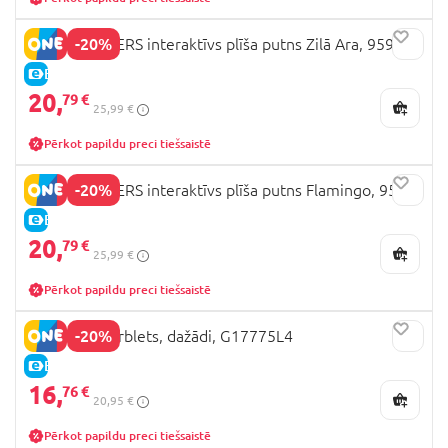
-20%
HAPPY YAPPERS interaktīvs plīša putns Zilā Ara, 9593
E-CENA
20,
79 €
25,99 €
Pērkot papildu preci tiešsaistē
-20%
HAPPY YAPPERS interaktīvs plīša putns Flamingo, 9592
E-CENA
20,
79 €
25,99 €
Pērkot papildu preci tiešsaistē
-20%
FURBY DJ furblets, dažādi, G17775L4
E-CENA
16,
76 €
20,95 €
Pērkot papildu preci tiešsaistē