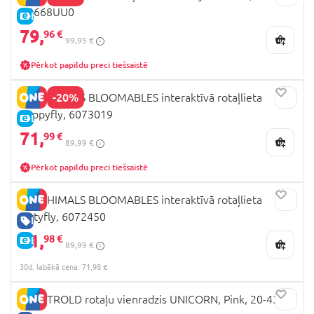
G0668UU0
E-CENA
79,
96 €
99,95 €
Pērkot papildu preci tiešsaistē
-20%
HATCHIMALS BLOOMABLES interaktīvā rotaļlieta
Puppyfly, 6073019
E-CENA
71,
99 €
89,99 €
Pērkot papildu preci tiešsaistē
HATCHIMALS BLOOMABLES interaktīvā rotaļlieta
Kittyfly, 6072450
LABA CENA
71,
98 €
E-CENA
89,99 €
30d. labākā cena: 71,98 €
BABYTROLD rotaļu vienradzis UNICORN, Pink, 20-43EN