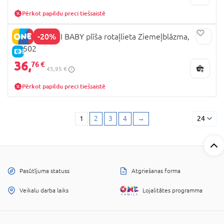
Pērkot papildu preci tiešsaistē
-20%
CLEMENTONI BABY plīša rotaļlieta Ziemeļblāzma,
17502
E-CENA
36,
76 €
45,95 €
Pērkot papildu preci tiešsaistē
1
2
3
4
→
24
Pasūtījuma statuss
Atgriešanas forma
Veikalu darba laiks
Lojalitātes programma