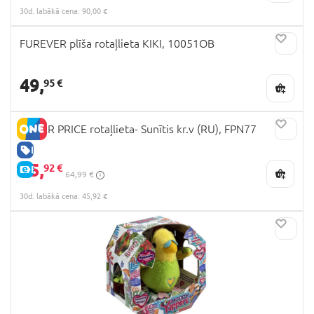
30d. labākā cena: 90,00 €
FUREVER plīša rotaļlieta KIKI, 10051OB
49,
95 €
FISHER PRICE rotaļlieta- Sunītis kr.v (RU), FPN77
LABA CENA
45,
92 €
E-CENA
64,99 €
30d. labākā cena: 45,92 €