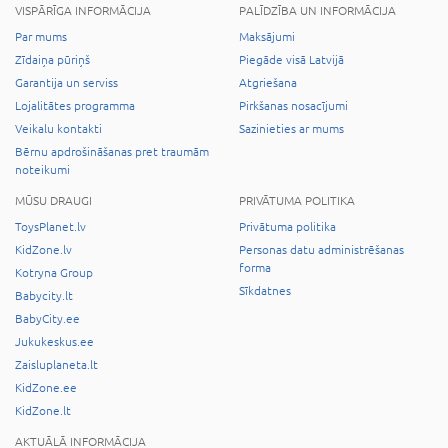
VISPĀRĪGA INFORMĀCIJA
PALĪDZĪBA UN INFORMĀCIJA
Par mums
Maksājumi
Zīdaiņa pūriņš
Piegāde visā Latvijā
Garantija un serviss
Atgriešana
Lojalitātes programma
Pirkšanas nosacījumi
Veikalu kontakti
Sazinieties ar mums
Bērnu apdrošināšanas pret traumām
noteikumi
MŪSU DRAUGI
PRIVĀTUMA POLITIKA
ToysPlanet.lv
Privātuma politika
KidZone.lv
Personas datu administrēšanas
forma
Kotryna Group
Sīkdatnes
Babycity.lt
BabyCity.ee
Jukukeskus.ee
Zaisluplaneta.lt
KidZone.ee
KidZone.lt
AKTUĀLĀ INFORMĀCIJA