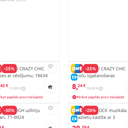
-25%
-25%
MENTONI CRAZY CHIC
CLEMENTONI CRAZY CHIC
ces ar vēstījumu, 18634
aproču izgatavošanas
CENA
E-CENA
komplekts, 18892.g
,
8,
42 €
24 €
13,90 €
10,99 €
kot papildu preci tiešsaistē
Pērkot papildu preci tiešsaistē
-30%
-20%
STER HIGH uzlīmju
FLOSS AND ROCK muzikāla
ari, 71-0024
rotaslietu kastīte ar 3
E-CENA
atvilktnēm Enchanted, 43P
9 €
59 €