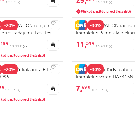
29,
1,99 €
36,99 €
Pērkot papildu preci tiešsaistē
-20%
-30%
 GENERATION ceļojumu
WOW GENERATION radošai
lierizstrādājumu kastītes,
komplekts, 5 metāla piekar
CENA
00010
rokassprādzes, WOW00005
,
11,
19 €
54 €
18,99 €
16,49 €
kot papildu preci tiešsaistē
-20%
-30%
O TINYLY kaklarota Elfe,
TCD Made for Kids matu le
6995
komplekts varde,HA5415N-
CENA
B722Y
7,
9 €
69 €
9,99 €
10,99 €
kot papildu preci tiešsaistē