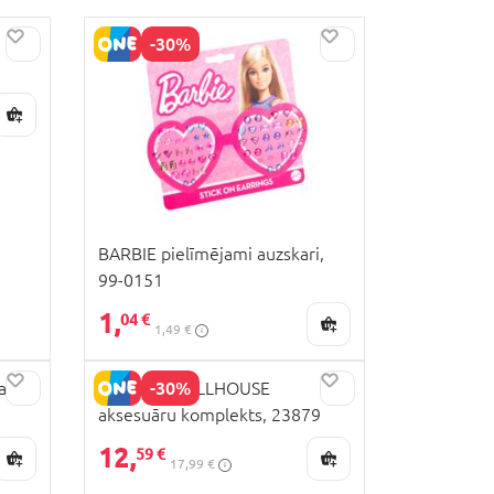
-30%
BARBIE pielīmējami auzskari,
99-0151
1,
04 €
1,49 €
-30%
as,
GABBY'S DOLLHOUSE
aksesuāru komplekts, 23879
12,
59 €
17,99 €