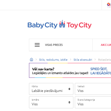
AKCIJ
VISAS PRECES
Stils, radošums, iztēle
Stila aksesuāri
Rotasliet
Kārto
Veikali
Labākie piedāvājumi
Viss
Izmērs
Svara kategorija
Viss
Viss