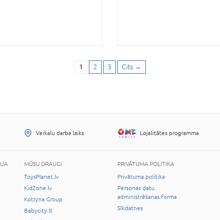
1
2
3
Cits
→
Veikalu darba laiks
Lojalitātes programma
IJA
MŪSU DRAUGI
PRIVĀTUMA POLITIKA
ToysPlanet.lv
Privātuma politika
KidZone.lv
Personas datu
administrēšanas forma
Kotryna Group
Sīkdatnes
Babycity.lt