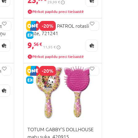
23,
29,99 €
Pērkot papildu preci tiešsaistē
-20%
s
TOTUM PAW PATROL rotaslietu
iņu
kaste, 721241
E-CENA
9,
56 €
11,95 €
Pērkot papildu preci tiešsaistē
-20%
ntu
E-CENA
TOTUM GABBY'S DOLLHOUSE
matu suka, 420915