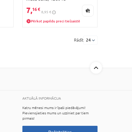
7,
16 €
8,95 €
Pērkot papildu preci tiešsaistē
Rādīt
24
AKTUĀLĀ INFORMĀCIJA
Katru mēnesi mums ir īpaši piedāvājumi!
Pievienojieties mums un uzziniet par tiem
pirmais!
Reģistrēties