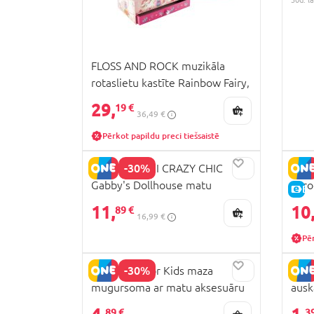
FLOSS AND ROCK muzikāla
rotaslietu kastīte Rainbow Fairy,
39P3528
29,
19 €
36,49 €
Pērkot papildu preci tiešsaistē
-30%
CLEMENTONI CRAZY CHIC
CLE
Gabby's Dollhouse matu
apro
E-
aksesuāri, 18800
11,
10
89 €
16,99 €
Pēr
-30%
TCD Made for Kids maza
MON
mugursoma ar matu aksesuāru
ausk
komplektu,HA5413N-B718Y
89 €
3