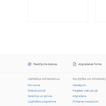
Pasūtījuma statuss
Atgriešanas forma
VISPĀRĪGA INFORMĀCIJA
PALĪDZĪBA UN INFORMĀC
Par mums
Maksājumi
Zīdaiņa pūriņš
Piegāde visā Latvijā
Garantija un serviss
Atgriešana
Lojalitātes programma
Pirkšanas nosacījumi