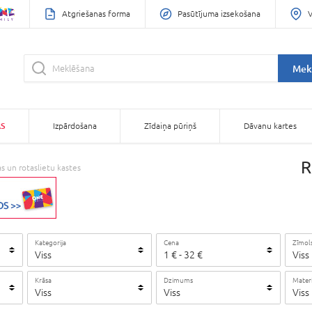
Atgriešanas forma
Pasūtījuma izsekošana
V
Mek
AS
Izpārdošana
Zīdaiņa pūriņš
Dāvanu kartes
R
as un rotaslietu kastes
Kategorija
Cena
Zīmol
Viss
1
€
-
32
€
Viss
Krāsa
Dzimums
Materi
Viss
Viss
Viss