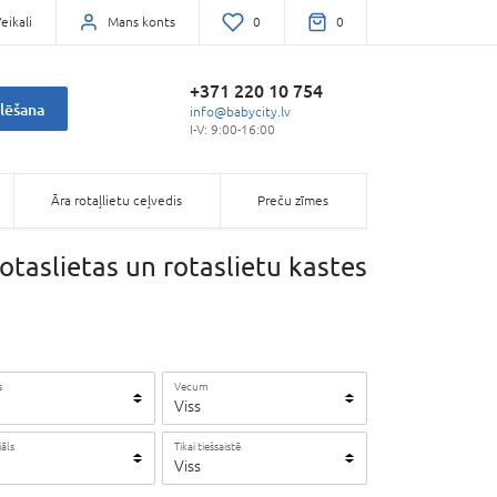
eikali
Mans konts
0
0
+371 220 10 754
lēšana
info@babycity.lv
I-V: 9:00-16:00
Āra rotaļlietu ceļvedis
Preču zīmes
otaslietas un rotaslietu kastes
s
Vecum
Viss
āls
Tikai tiešsaistē
Viss