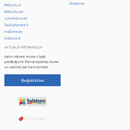
Sīkdatnes
Babycity.lt
BabyCity.ee
Jukukeskus.ee
Zaisluplaneta.lt
KidZone.ee
KidZone.lt
AKTUĀLĀ INFORMĀCIJA
Katru mēnesi mums ir īpaši
piedāvājumi! Pievienojieties mums
un uzziniet par tiem pirmais!
Reģistrēties