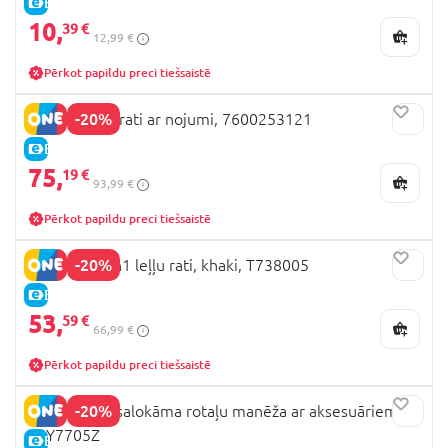
E-CENA
10,
39 €
12,99 €
Pērkot papildu preci tiešsaistē
-20%
SMOBY leļļu rati ar nojumi, 7600253121
E-CENA
75,
19 €
93,99 €
Pērkot papildu preci tiešsaistē
-20%
509 Crew 2in1 leļļu rati, khaki, T738005
E-CENA
53,
59 €
66,99 €
Pērkot papildu preci tiešsaistē
-20%
LULLABABY salokāma rotaļu manēža ar aksesuāriem
LBY7705Z
E-CENA