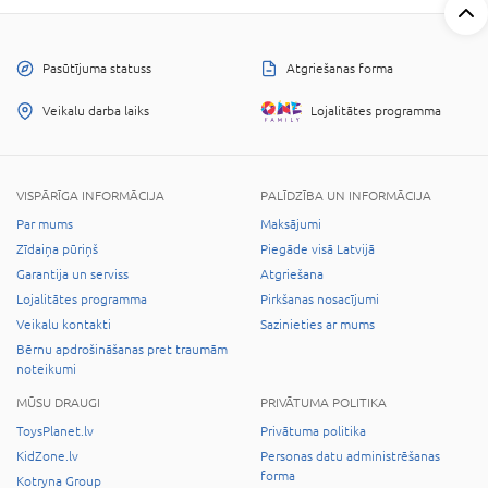
Pasūtījuma statuss
Atgriešanas forma
Veikalu darba laiks
Lojalitātes programma
VISPĀRĪGA INFORMĀCIJA
PALĪDZĪBA UN INFORMĀCIJA
Par mums
Maksājumi
Zīdaiņa pūriņš
Piegāde visā Latvijā
Garantija un serviss
Atgriešana
Lojalitātes programma
Pirkšanas nosacījumi
Veikalu kontakti
Sazinieties ar mums
Bērnu apdrošināšanas pret traumām
noteikumi
MŪSU DRAUGI
PRIVĀTUMA POLITIKA
ToysPlanet.lv
Privātuma politika
KidZone.lv
Personas datu administrēšanas
forma
Kotryna Group