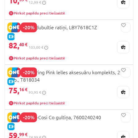
10,
12,99 €
Pērkot papildu preci tiešsaistē
-20%
LULLABABY dubultie ratiņi, LBY7618C1Z
E-CENA
82,
40 €
103,00 €
Pērkot papildu preci tiešsaistē
-20%
509 Crew Spring Pink lelles aksesuāru komplekts, 21
gab., T818034
E-CENA
75,
16 €
93,95 €
Pērkot papildu preci tiešsaistē
-20%
SMOBY Maxi-Cosi Co gultiņa, 7600240240
E-CENA
59,
99 €
74,99 €