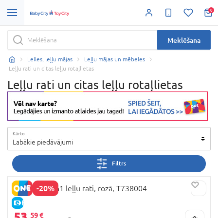
0
Meklēšana
Lelles, leļļu mājas
Leļļu mājas un mēbeles
Leļļu rati un citas leļļu rotaļlietas
Leļļu rati un citas leļļu rotaļlietas
Kārto
Labākie piedāvājumi
Filtrs
-20%
509 Crew 2in1 leļļu rati, rozā, T738004
E-CENA
53,
59 €