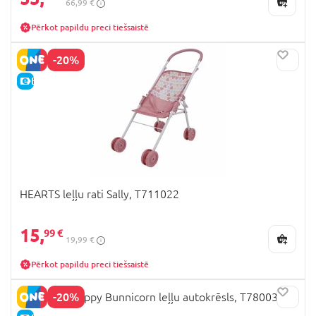
66,99 €
Pērkot papildu preci tiešsaistē
-20%
E-CENA
HEARTS leļļu rati Sally, T711022
15,
99 €
19,99 €
Pērkot papildu preci tiešsaistē
-20%
509 Crew Happy Bunnicorn leļļu autokrēsls, T780033