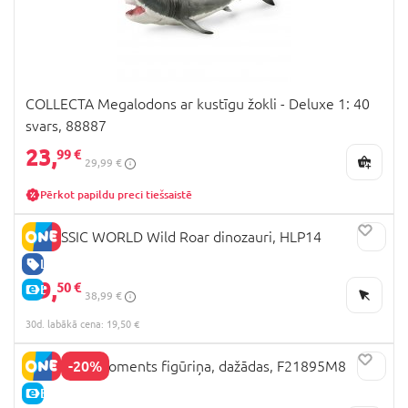
COLLECTA Megalodons ar kustīgu žokli - Deluxe 1: 40
svars, 88887
23,
99 €
29,99 €
Pērkot papildu preci tiešsaistē
JURASSIC WORLD Wild Roar dinozauri, HLP14
LABA CENA
19,
50 €
E-CENA
38,99 €
30d. labākā cena: 19,50 €
-20%
PEPPA PIG moments figūriņa, dažādas, F21895M8
E-CENA