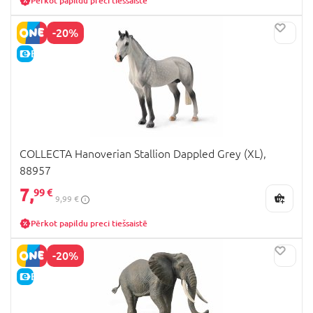
Pērkot papildu preci tiešsaistē
-20%
E-CENA
COLLECTA Hanoverian Stallion Dappled Grey (XL),
88957
7,
99 €
9,99 €
Pērkot papildu preci tiešsaistē
-20%
E-CENA