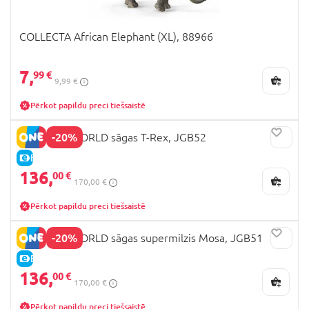
COLLECTA African Elephant (XL), 88966
7,
99 €
9,99 €
Pērkot papildu preci tiešsaistē
-20%
JURASSIC WORLD sāgas T-Rex, JGB52
E-CENA
136,
00 €
170,00 €
Pērkot papildu preci tiešsaistē
-20%
JURASSIC WORLD sāgas supermilzis Mosa, JGB51
E-CENA
136,
00 €
170,00 €
Pērkot papildu preci tiešsaistē