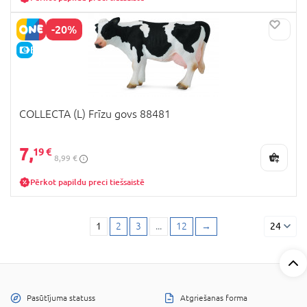
-20%
E-CENA
COLLECTA (L) Frīzu govs 88481
7,
19 €
8,99 €
Pērkot papildu preci tiešsaistē
1
2
3
...
12
→
24
Pasūtījuma statuss
Atgriešanas forma