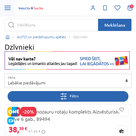
0
Meklēšana
AUTO un piedzīvojumu spēles
Dzīvnieki
Dzīvnieki
Kārto
Labākie piedāvājumi
Filtrs
-20%
COLLECTA dinozauru rotaļu komplekts Aizvēsturiskā
dzīve 6 gab., 89494
E-CENA
38,
39 €
47,99 €