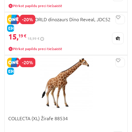
Pērkot papildu preci tiešsaistē
-20%
JURRASIC WORLD dinozaurs Dino Reveal, JDC52
E-CENA
15,
19 €
18,99 €
Pērkot papildu preci tiešsaistē
-20%
E-CENA
COLLECTA (XL) Žirafe 88534