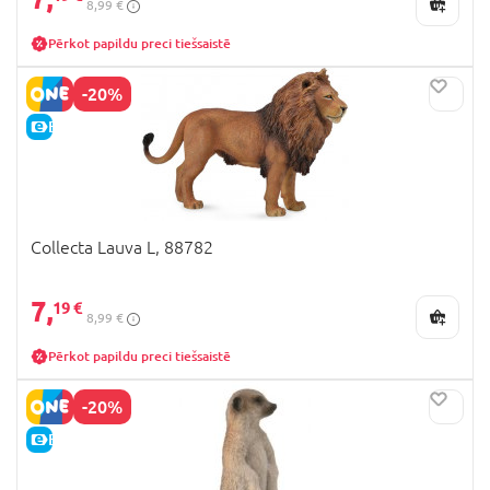
8,99 €
Pērkot papildu preci tiešsaistē
-20%
E-CENA
Collecta Lauva L, 88782
7,
19 €
8,99 €
Pērkot papildu preci tiešsaistē
-20%
E-CENA