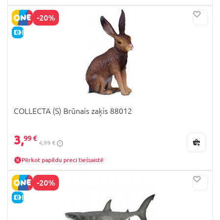
-20%
E-CENA
COLLECTA (S) Brūnais zaķis 88012
3,
99 €
4,99 €
Pērkot papildu preci tiešsaistē
-20%
E-CENA