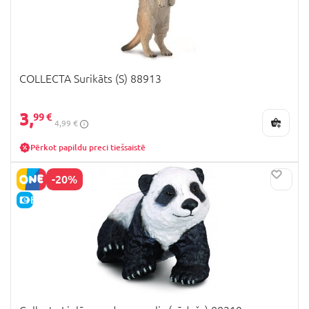
COLLECTA Surikāts (S) 88913
3,
99 €
4,99 €
Pērkot papildu preci tiešsaistē
-20%
E-CENA