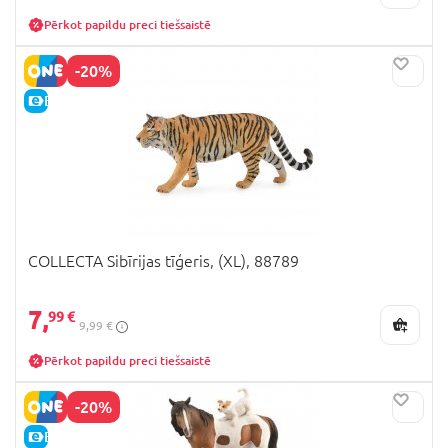
Pērkot papildu preci tiešsaistē
-20%
E-CENA
COLLECTA Sibīrijas tīģeris, (XL), 88789
7,
99 €
9,99 €
Pērkot papildu preci tiešsaistē
-20%
E-CENA