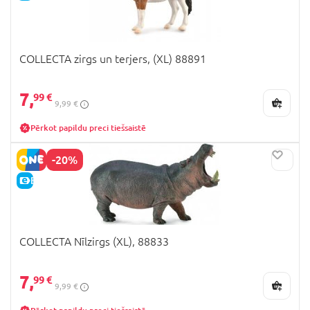
COLLECTA zirgs un terjers, (XL) 88891
7,
99 €
9,99 €
Pērkot papildu preci tiešsaistē
-20%
E-CENA
COLLECTA Nīlzirgs (XL), 88833
7,
99 €
9,99 €