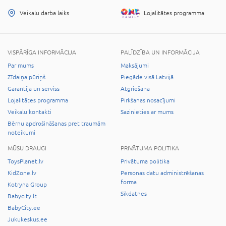
Veikalu darba laiks
Lojalitātes programma
VISPĀRĪGA INFORMĀCIJA
PALĪDZĪBA UN INFORMĀCIJA
Par mums
Maksājumi
Zīdaiņa pūriņš
Piegāde visā Latvijā
Garantija un serviss
Atgriešana
Lojalitātes programma
Pirkšanas nosacījumi
Veikalu kontakti
Sazinieties ar mums
Bērnu apdrošināšanas pret traumām
noteikumi
MŪSU DRAUGI
PRIVĀTUMA POLITIKA
ToysPlanet.lv
Privātuma politika
KidZone.lv
Personas datu administrēšanas
forma
Kotryna Group
Sīkdatnes
Babycity.lt
BabyCity.ee
Jukukeskus.ee