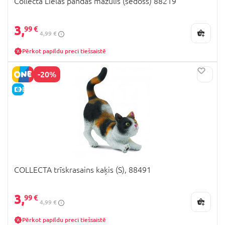
Collecta Lielās pandas mazulis (sēdošs) 88219
3,
99 €
4,99 €
Pērkot papildu preci tiešsaistē
-20%
E-CENA
COLLECTA trīskrasains kaķis (S), 88491
3,
99 €
4,99 €
Pērkot papildu preci tiešsaistē