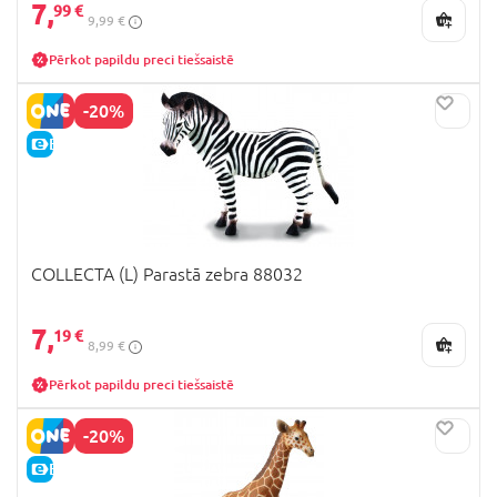
7,
99 €
9,99 €
Pērkot papildu preci tiešsaistē
-20%
E-CENA
COLLECTA (L) Parastā zebra 88032
7,
19 €
8,99 €
Pērkot papildu preci tiešsaistē
-20%
E-CENA