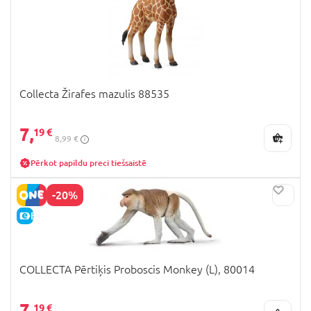
Collecta Žirafes mazulis 88535
7,
19 €
8,99 €
Pērkot papildu preci tiešsaistē
-20%
E-CENA
COLLECTA Pērtiķis Proboscis Monkey (L), 80014
7,
19 €