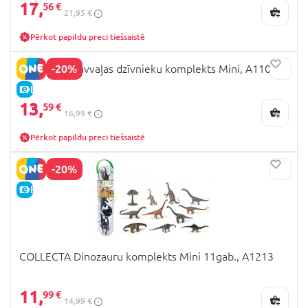
17,
56 €
21,95 €
Pērkot papildu preci tiešsaistē
-20%
COLLECTA savvaļas dzīvnieku komplekts Mini, A1105
E-CENA
13,
59 €
16,99 €
Pērkot papildu preci tiešsaistē
-20%
E-CENA
COLLECTA Dinozauru komplekts Mini 11gab., A1213
11,
99 €
14,99 €