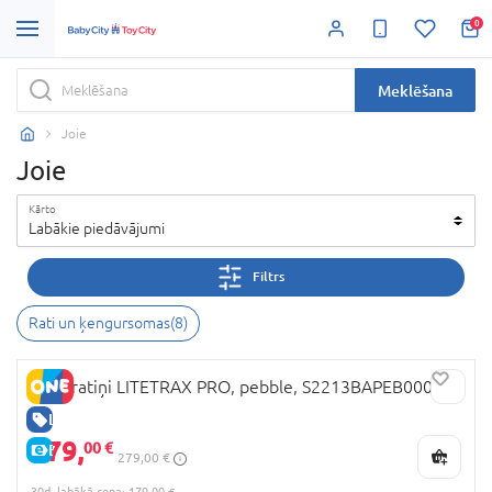
0
Meklēšana
Joie
Joie
Kārto
Labākie piedāvājumi
Filtrs
Rati un ķengursomas
(
8
)
JOIE ratiņi LITETRAX PRO, pebble, S2213BAPEB000
LABA CENA
179,
00 €
E-CENA
279,00 €
30d. labākā cena: 179,00 €