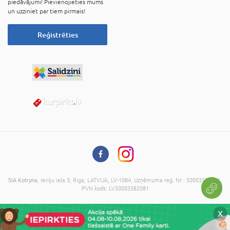
piedāvājumi! Pievienojieties mums
un uzziniet par tiem pirmais!
Reģistrēties
SIA Kotryna
, Ieriķu iela 3, Riga, LATVIJA, LV-1084, Uzņēmuma reģ. Nr.: 50003582081,
PVN kods: LV50003582081
© 2026 Visas tiesības aizsargātas. Kopēt informāciju bez administrācijas piekrišanas
X
ir aizliegts