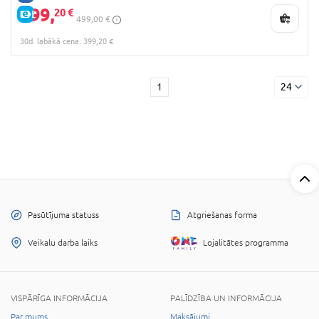
399,
20 €
E-CENA
499,00 €
30d. labākā cena: 399,20 €
1
24
Pasūtījuma statuss
Atgriešanas forma
Veikalu darba laiks
Lojalitātes programma
VISPĀRĪGA INFORMĀCIJA
PALĪDZĪBA UN INFORMĀCIJA
Par mums
Maksājumi