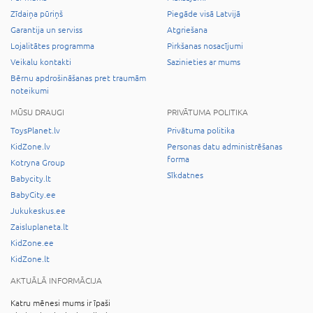
Zīdaiņa pūriņš
Piegāde visā Latvijā
Garantija un serviss
Atgriešana
Lojalitātes programma
Pirkšanas nosacījumi
Veikalu kontakti
Sazinieties ar mums
Bērnu apdrošināšanas pret traumām
noteikumi
MŪSU DRAUGI
PRIVĀTUMA POLITIKA
ToysPlanet.lv
Privātuma politika
KidZone.lv
Personas datu administrēšanas
forma
Kotryna Group
Sīkdatnes
Babycity.lt
BabyCity.ee
Jukukeskus.ee
Zaisluplaneta.lt
KidZone.ee
KidZone.lt
AKTUĀLĀ INFORMĀCIJA
Katru mēnesi mums ir īpaši