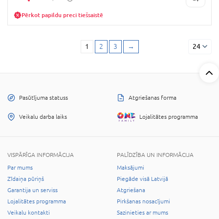
Pērkot papildu preci tiešsaistē
1
2
3
→
24
Pasūtījuma statuss
Atgriešanas forma
Veikalu darba laiks
Lojalitātes programma
VISPĀRĪGA INFORMĀCIJA
PALĪDZĪBA UN INFORMĀCIJA
Par mums
Maksājumi
Zīdaiņa pūriņš
Piegāde visā Latvijā
Garantija un serviss
Atgriešana
Lojalitātes programma
Pirkšanas nosacījumi
Veikalu kontakti
Sazinieties ar mums