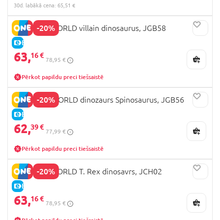
30d. labākā cena: 65,51 €
-20%
JURASSIC WORLD villain dinosaurus, JGB58
E-CENA
63,
16 €
78,95 €
Pērkot papildu preci tiešsaistē
-20%
JURRASIC WORLD dinozaurs Spinosaurus, JGB56
E-CENA
62,
39 €
77,99 €
Pērkot papildu preci tiešsaistē
-20%
JURASSIC WORLD T. Rex dinosavrs, JCH02
E-CENA
63,
16 €
78,95 €