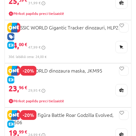
25,
59 €
31,99 €
Pērkot papildu preci tiešsaistē
JURASSIC WORLD Gigantic Tracker dinozauri, HLP23
LABA CENA
24,
00 €
E-CENA
47,99 €
30d. labākā cena: 24,00 €
-20%
JURASSIC WORLD dinozaura maska, JKM95
E-CENA
23,
96 €
29,95 €
Pērkot papildu preci tiešsaistē
-20%
GODZILLA 7" figūra Battle Roar Godzilla Evolved,
35506
E-CENA
19,
99 €
24,99 €