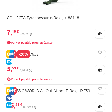
COLLECTA Tyrannosaurus Rex (L), 88118
7,
19 €
8,99 €
Pērkot papildu preci tiešsaistē
-20%
Dino Pops, NV653
E-CENA
5,
59 €
6,99 €
Pērkot papildu preci tiešsaistē
JURASSIC WORLD All Out Attack T. Rex, HXF53
LABA CENA
65,
51 €
E-CENA
83,99 €