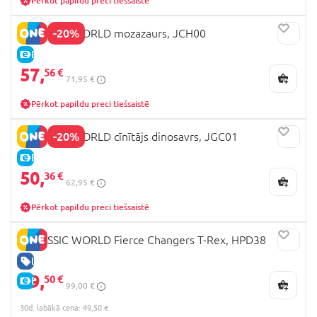
Pērkot papildu preci tiešsaistē
-20%
JURASSIC WORLD mozazaurs, JCH00
E-CENA
57,
56 €
71,95 €
Pērkot papildu preci tiešsaistē
-20%
JURASSIC WORLD cīnītājs dinosavrs, JGC01
E-CENA
50,
36 €
62,95 €
Pērkot papildu preci tiešsaistē
JURASSIC WORLD Fierce Changers T-Rex, HPD38
LABA CENA
49,
50 €
E-CENA
99,00 €
30d. labākā cena: 49,50 €