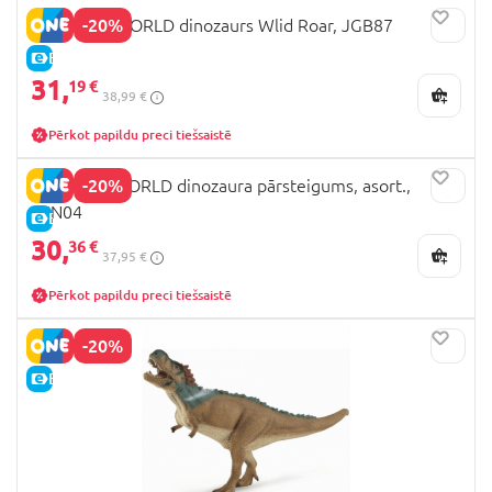
-20%
JURRASIC WORLD dinozaurs Wlid Roar, JGB87
E-CENA
31,
19 €
38,99 €
Pērkot papildu preci tiešsaistē
-20%
JURASSIC WORLD dinozaura pārsteigums, asort.,
JKN04
E-CENA
30,
36 €
37,95 €
Pērkot papildu preci tiešsaistē
-20%
E-CENA