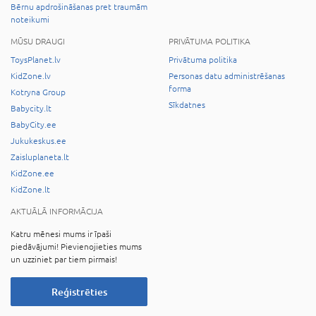
Bērnu apdrošināšanas pret traumām
noteikumi
MŪSU DRAUGI
PRIVĀTUMA POLITIKA
ToysPlanet.lv
Privātuma politika
KidZone.lv
Personas datu administrēšanas
forma
Kotryna Group
Sīkdatnes
Babycity.lt
BabyCity.ee
Jukukeskus.ee
Zaisluplaneta.lt
KidZone.ee
KidZone.lt
AKTUĀLĀ INFORMĀCIJA
Katru mēnesi mums ir īpaši
piedāvājumi! Pievienojieties mums
un uzziniet par tiem pirmais!
Reģistrēties