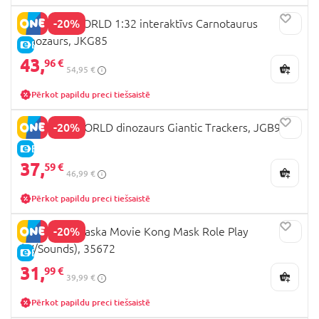
-20%
JURASSIC WORLD 1:32 interaktīvs Carnotaurus
dinozaurs, JKG85
E-CENA
43,
96 €
54,95 €
Pērkot papildu preci tiešsaistē
-20%
JURRASIC WORLD dinozaurs Giantic Trackers, JGB92
E-CENA
37,
59 €
46,99 €
Pērkot papildu preci tiešsaistē
-20%
GODZILLA maska Movie Kong Mask Role Play
(W/Sounds), 35672
E-CENA
31,
99 €
39,99 €
Pērkot papildu preci tiešsaistē