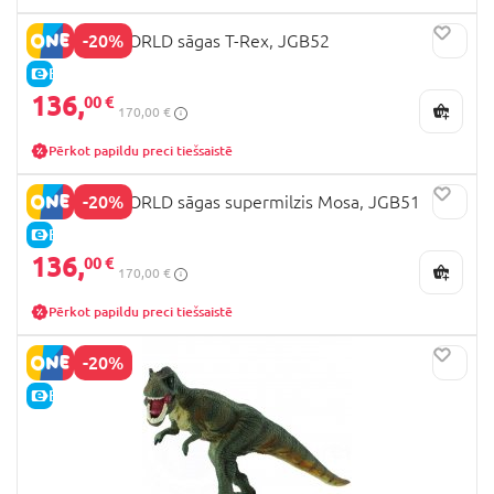
-20%
JURASSIC WORLD sāgas T-Rex, JGB52
E-CENA
136,
00 €
170,00 €
Pērkot papildu preci tiešsaistē
-20%
JURASSIC WORLD sāgas supermilzis Mosa, JGB51
E-CENA
136,
00 €
170,00 €
Pērkot papildu preci tiešsaistē
-20%
E-CENA