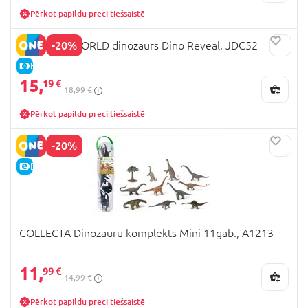
Pērkot papildu preci tiešsaistē
-20%
JURRASIC WORLD dinozaurs Dino Reveal, JDC52
E-CENA
15,
19 €
18,99 €
Pērkot papildu preci tiešsaistē
-20%
E-CENA
COLLECTA Dinozauru komplekts Mini 11gab., A1213
11,
99 €
14,99 €
Pērkot papildu preci tiešsaistē