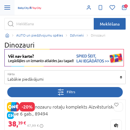
0
Meklēšana
AUTO un piedzīvojumu spēles
Dzīvnieki
Dinozauri
Dinozauri
Kārto
Labākie piedāvājumi
Filtrs
-20%
COLLECTA dinozauru rotaļu komplekts Aizvēsturiskā
dzīve 6 gab., 89494
E-CENA
38,
39 €
47,99 €