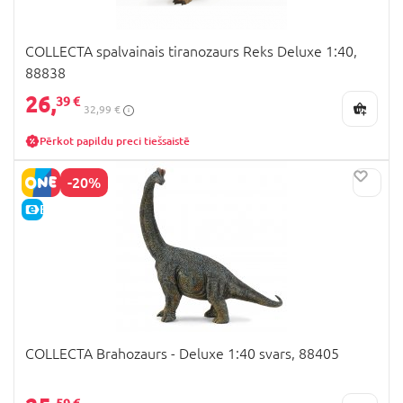
COLLECTA spalvainais tiranozaurs Reks Deluxe 1:40,
88838
26,
39 €
32,99 €
Pērkot papildu preci tiešsaistē
-20%
E-CENA
COLLECTA Brahozaurs - Deluxe 1:40 svars, 88405