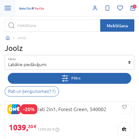
0
Meklēšana
Joolz
Joolz
Kārto
Labākie piedāvājumi
Filtrs
Rati un ķengursomas
(
11
)
-20%
JOOLZ Day5 rati 2in1, Forest Green, 540002
1039,
20 €
1299,00 €