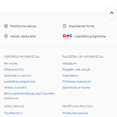
Pasūtījuma statuss
Atgriešanas forma
Veikalu darba laiks
Lojalitātes programma
VISPĀRĪGA INFORMĀCIJA
PALĪDZĪBA UN INFORMĀCIJA
Par mums
Maksājumi
Zīdaiņa pūriņš
Piegāde visā Latvijā
Garantija un serviss
Atgriešana
Lojalitātes programma
Pirkšanas nosacījumi
Veikalu kontakti
Sazinieties ar mums
Bērnu apdrošināšanas pret traumām
noteikumi
MŪSU DRAUGI
PRIVĀTUMA POLITIKA
ToysPlanet.lv
Privātuma politika