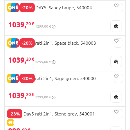
-20%
JOOLZ ratini DAY5, Sandy taupe, 540004
1039,
20 €
1299,00 €
-20%
JOOLZ Day5 rati 2in1, Space black, 540003
1039,
20 €
1299,00 €
-20%
JOOLZ Day5 rati 2in1, Sage green, 540000
1039,
20 €
1299,00 €
-23%
JOOLZ Day5 rati 2in1, Stone grey, 540001
IZPĀRDOŠANA
00 €