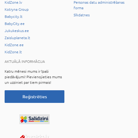
KidZone.lv
Personas datu administrēšanas
forma
Kotryna Group
Sīkdatnes
Babycity.lt
BabyCity.ee
Jukukeskus.ee
Zaisluplaneta.lt
KidZone.ee
KidZone.lt
AKTUĀLĀ INFORMĀCIJA
Katru mēnesi mums ir īpaši
piedāvājumi! Pievienojieties mums
un uzziniet par tiem pirmais!
Reģistrēties