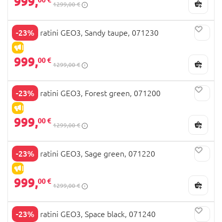
999,
1299,00 €
-23%
JOOLZ ratini GEO3, Sandy taupe, 071230
IZPĀRDOŠANA
999,
00 €
1299,00 €
-23%
JOOLZ ratini GEO3, Forest green, 071200
IZPĀRDOŠANA
999,
00 €
1299,00 €
-23%
JOOLZ ratini GEO3, Sage green, 071220
IZPĀRDOŠANA
999,
00 €
1299,00 €
-23%
JOOLZ ratini GEO3, Space black, 071240