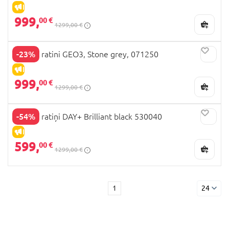
IZPĀRDOŠANA
999,
00 €
1299,00 €
-23%
JOOLZ ratini GEO3, Stone grey, 071250
IZPĀRDOŠANA
999,
00 €
1299,00 €
-54%
JOOLZ ratiņi DAY+ Brilliant black 530040
IZPĀRDOŠANA
599,
00 €
1299,00 €
1
24