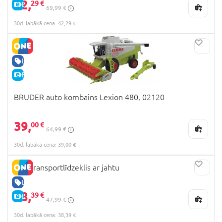
42,
29 €
E-CENA
69,99 €
30d. labākā cena: 42,29 €
LABA CENA
E-CENA
BRUDER auto kombains Lexion 480, 02120
39,
00 €
64,99 €
30d. labākā cena: 39,00 €
Siku transportlīdzeklis ar jahtu
LABA CENA
38,
39 €
E-CENA
47,99 €
30d. labākā cena: 38,39 €