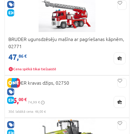
LABA CENA
E-CENA
BRUDER ugunsdzēsēju mašīna ar pagriešanas kāpnēm,
02771
47,
86 €
Cena spēkā tikai tiešsaistē
BRUDER kravas džips, 02750
LABA CENA
46,
00 €
E-CENA
74,99 €
30d. labākā cena: 46,00 €
LABA CENA
E-CENA