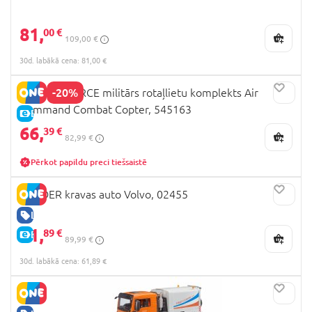
81,
00 €
109,00 €
30d. labākā cena: 81,00 €
-20%
SOLDIER FORCE militārs rotaļlietu komplekts Air
Command Combat Copter, 545163
E-CENA
66,
39 €
82,99 €
Pērkot papildu preci tiešsaistē
BRUDER kravas auto Volvo, 02455
LABA CENA
61,
89 €
E-CENA
89,99 €
30d. labākā cena: 61,89 €