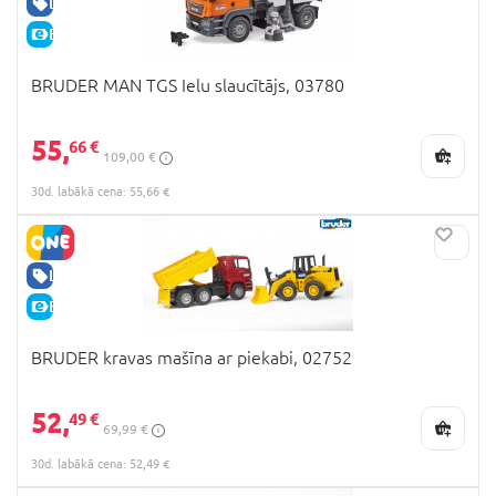
LABA CENA
E-CENA
BRUDER MAN TGS Ielu slaucītājs, 03780
55,
66 €
109,00 €
30d. labākā cena: 55,66 €
LABA CENA
E-CENA
BRUDER kravas mašīna ar piekabi, 02752
52,
49 €
69,99 €
30d. labākā cena: 52,49 €