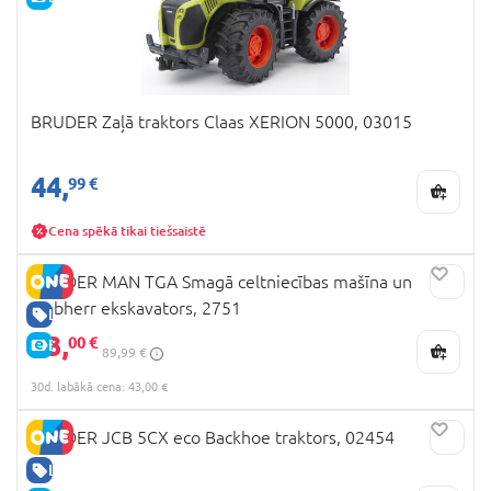
BRUDER Zaļā traktors Claas XERION 5000, 03015
44,
99 €
Cena spēkā tikai tiešsaistē
BRUDER MAN TGA Smagā celtniecības mašīna un
Liebherr ekskavators, 2751
LABA CENA
43,
00 €
E-CENA
89,99 €
30d. labākā cena: 43,00 €
BRUDER JCB 5CX eco Backhoe traktors, 02454
LABA CENA