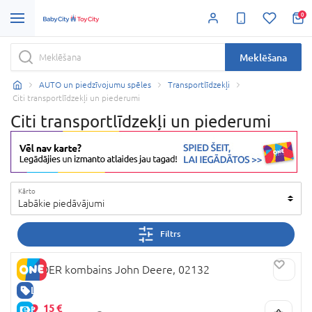
0
Meklēšana
AUTO un piedzīvojumu spēles
Transportlīdzekļi
Citi transportlīdzekļi un piederumi
Citi transportlīdzekļi un piederumi
Kārto
Labākie piedāvājumi
Filtrs
BRUDER kombains John Deere, 02132
LABA CENA
62,
15 €
E-CENA