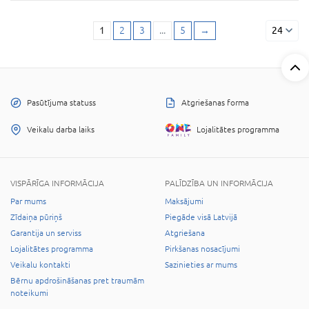
1
2
3
...
5
→
24
Pasūtījuma statuss
Atgriešanas forma
Veikalu darba laiks
Lojalitātes programma
VISPĀRĪGA INFORMĀCIJA
PALĪDZĪBA UN INFORMĀCIJA
Par mums
Maksājumi
Zīdaiņa pūriņš
Piegāde visā Latvijā
Garantija un serviss
Atgriešana
Lojalitātes programma
Pirkšanas nosacījumi
Veikalu kontakti
Sazinieties ar mums
Bērnu apdrošināšanas pret traumām
noteikumi