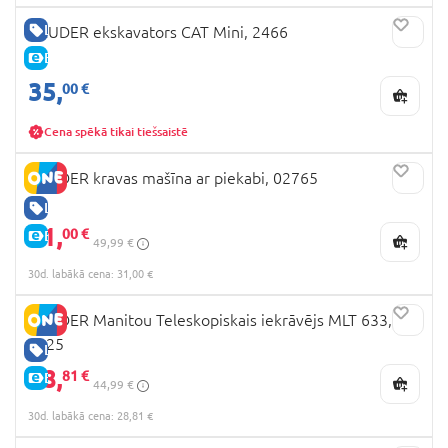
LABA CENA
BRUDER ekskavators CAT Mini, 2466
E-CENA
35,
00 €
Cena spēkā tikai tiešsaistē
BRUDER kravas mašīna ar piekabi, 02765
LABA CENA
31,
00 €
E-CENA
49,99 €
30d. labākā cena: 31,00 €
BRUDER Manitou Teleskopiskais iekrāvējs MLT 633,
2125
LABA CENA
28,
81 €
E-CENA
44,99 €
30d. labākā cena: 28,81 €