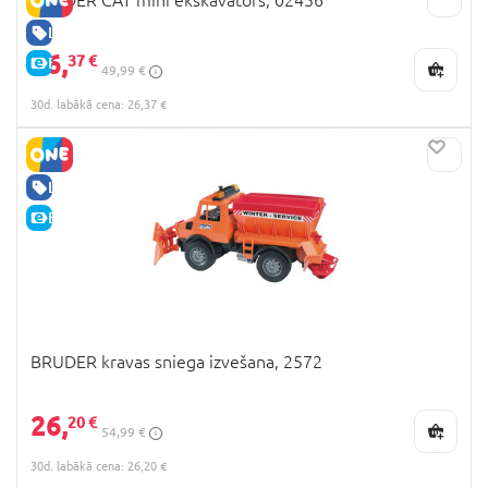
LABA CENA
26,
37 €
E-CENA
49,99 €
30d. labākā cena: 26,37 €
LABA CENA
E-CENA
BRUDER kravas sniega izvešana, 2572
26,
20 €
54,99 €
30d. labākā cena: 26,20 €