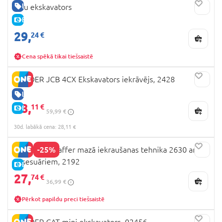
LABA CENA
Siku ekskavators
E-CENA
29,
24 €
Cena spēkā tikai tiešsaistē
BRUDER JCB 4CX Ekskavators iekrāvējs, 2428
LABA CENA
28,
11 €
E-CENA
59,99 €
30d. labākā cena: 28,11 €
-25%
BRUDER Schaffer mazā iekraušanas tehnika 2630 ar
aksesuāriem, 2192
E-CENA
27,
74 €
36,99 €
Pērkot papildu preci tiešsaistē
BRUDER CAT mini ekskavators, 02456