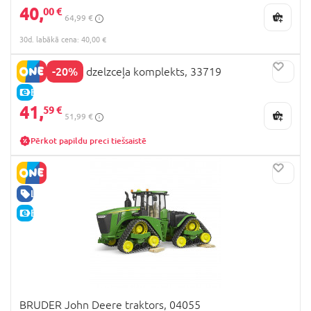
40,
00 €
64,99 €
30d. labākā cena: 40,00 €
-20%
BRIO Fermas dzelzceļa komplekts, 33719
E-CENA
41,
59 €
51,99 €
Pērkot papildu preci tiešsaistē
LABA CENA
E-CENA
BRUDER John Deere traktors, 04055