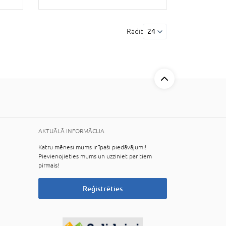
Rādīt
24
AKTUĀLĀ INFORMĀCIJA
Katru mēnesi mums ir īpaši piedāvājumi!
Pievienojieties mums un uzziniet par tiem
pirmais!
Reģistrēties