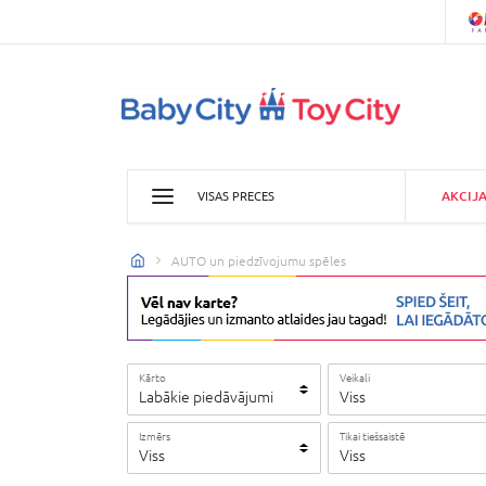
AKCIJ
VISAS PRECES
AUTO un piedzīvojumu spēles
Kārto
Veikali
Labākie piedāvājumi
Viss
Izmērs
Tikai tiešsaistē
Viss
Viss