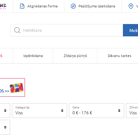
Atgriešanas forma
Pasūtījuma izsekošana
V
Mek
AS
Izpārdošana
Zīdaiņa pūriņš
Dāvanu kartes
Kategorija
Cena
Zīmol
Viss
0
€
-
176
€
Viss