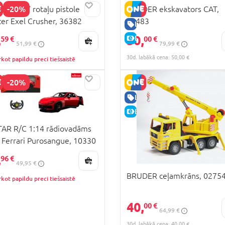
-20%
T-DART rotaļu pistole
BRUDER ekskavators CAT,
ter Exel Crusher, 36382
02483
CENA
LABA CENA
,
50,
E-CENA
59 €
00 €
51,99 €
79,99 €
30d. labākā cena: 50,00 €
kot papildu preci tiešsaistē
-20%
CENA
LABA CENA
E-CENA
AR R/C 1:14 rādiovadāms
 Ferrari Purosangue, 10330
,
96 €
49,95 €
BRUDER ceļamkrāns, 0275
kot papildu preci tiešsaistē
40,
00 €
64,99 €
30d. labākā cena: 40,00 €