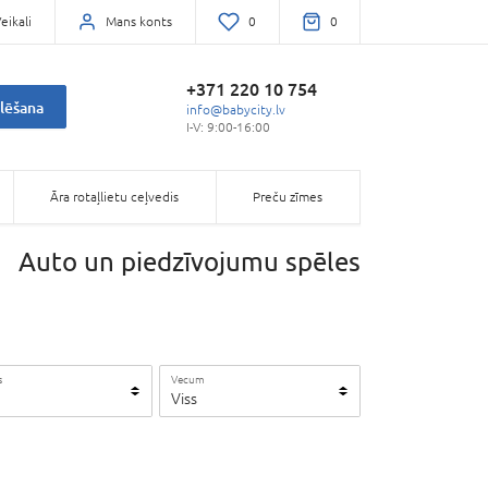
eikali
Mans konts
0
0
+371 220 10 754
lēšana
info@babycity.lv
I-V: 9:00-16:00
Āra rotaļlietu ceļvedis
Preču zīmes
Auto un piedzīvojumu spēles
s
Vecum
Viss