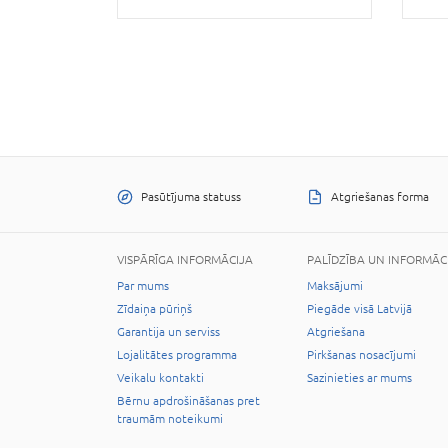
Pasūtījuma statuss
Atgriešanas forma
VISPĀRĪGA INFORMĀCIJA
PALĪDZĪBA UN INFORMĀC
Par mums
Maksājumi
Zīdaiņa pūriņš
Piegāde visā Latvijā
Garantija un serviss
Atgriešana
Lojalitātes programma
Pirkšanas nosacījumi
Veikalu kontakti
Sazinieties ar mums
Bērnu apdrošināšanas pret
traumām noteikumi