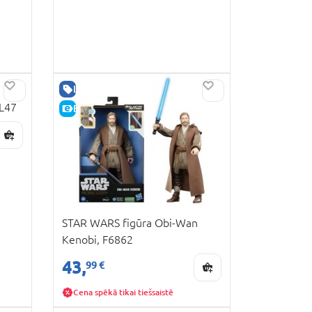
LABA CENA
XL47
E-CENA
STAR WARS figūra Obi-Wan
Kenobi, F6862
43,
99 €
Cena spēkā tikai tiešsaistē