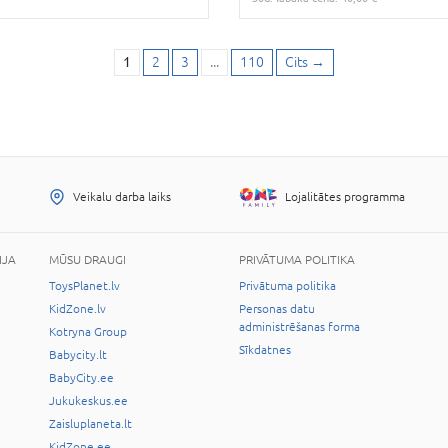
1
2
3
...
110
Cits
→
Veikalu darba laiks
Lojalitātes programma
IJA
MŪSU DRAUGI
PRIVĀTUMA POLITIKA
ToysPlanet.lv
Privātuma politika
KidZone.lv
Personas datu
administrēšanas forma
Kotryna Group
Sīkdatnes
Babycity.lt
BabyCity.ee
Jukukeskus.ee
Zaisluplaneta.lt
KidZone.ee