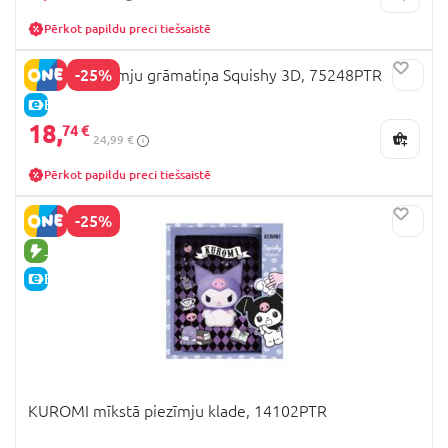
Pērkot papildu preci tiešsaistē
-25%
STITCH piezīmju grāmatiņa Squishy 3D, 75248PTR
E-CENA
18,
74 €
24,99 €
Pērkot papildu preci tiešsaistē
-25%
JAUNA PRECE
E-CENA
KUROMI mīkstā piezīmju klade, 14102PTR