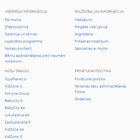
VISPĀRĪGA INFORMĀCIJA
PALĪDZĪBA UN INFORMĀCIJA
Par mums
Maksājumi
Zīdaiņa pūriņš
Piegāde visā Latvijā
Garantija un serviss
Atgriešana
Lojalitātes programma
Pirkšanas nosacījumi
Veikalu kontakti
Sazinieties ar mums
Bērnu apdrošināšanas pret traumām
noteikumi
MŪSU DRAUGI
PRIVĀTUMA POLITIKA
ToysPlanet.lv
Privātuma politika
KidZone.lv
Personas datu administrēšanas
forma
Kotryna Group
Sīkdatnes
Babycity.lt
BabyCity.ee
Jukukeskus.ee
Zaisluplaneta.lt
KidZone.ee
KidZone.lt