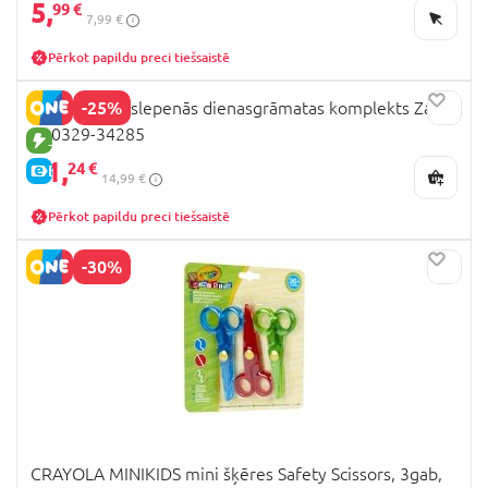
5,
99 €
7,99 €
Pērkot papildu preci tiešsaistē
-25%
DREAM POP slepenās dienasgrāmatas komplekts Zaķis,
K30329-34285
JAUNA PRECE
11,
24 €
E-CENA
14,99 €
Pērkot papildu preci tiešsaistē
-30%
CRAYOLA MINIKIDS mini šķēres Safety Scissors, 3gab,