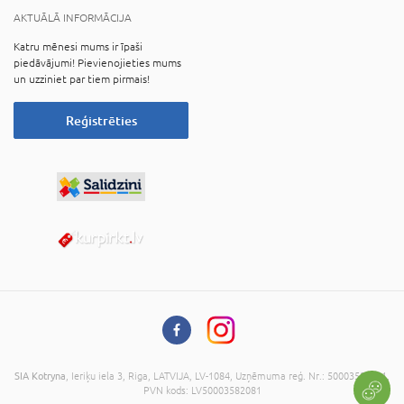
AKTUĀLĀ INFORMĀCIJA
Katru mēnesi mums ir īpaši
piedāvājumi! Pievienojieties mums
un uzziniet par tiem pirmais!
Reģistrēties
SIA Kotryna
, Ieriķu iela 3, Riga, LATVIJA, LV-1084, Uzņēmuma reģ. Nr.: 50003582081,
PVN kods: LV50003582081