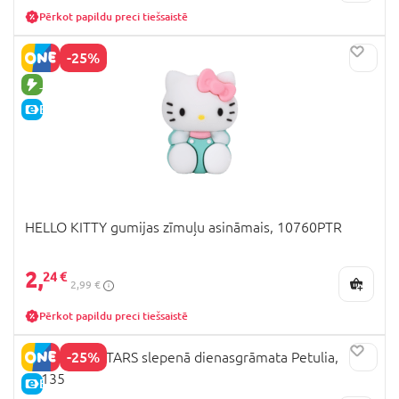
Pērkot papildu preci tiešsaistē
-25%
JAUNA PRECE
E-CENA
HELLO KITTY gumijas zīmuļu asināmais, 10760PTR
2,
24 €
2,99 €
Pērkot papildu preci tiešsaistē
-25%
NEBULOUS STARS slepenā dienasgrāmata Petulia,
11135
E-CENA