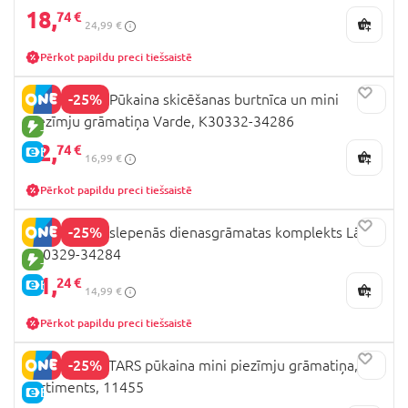
18,
74 €
24,99 €
Pērkot papildu preci tiešsaistē
-25%
DREAM POP Pūkaina skicēšanas burtnīca un mini
piezīmju grāmatiņa Varde, K30332-34286
JAUNA PRECE
12,
74 €
E-CENA
16,99 €
Pērkot papildu preci tiešsaistē
-25%
DREAM POP slepenās dienasgrāmatas komplekts Lācis,
K30329-34284
JAUNA PRECE
11,
24 €
E-CENA
14,99 €
Pērkot papildu preci tiešsaistē
-25%
NEBULOUS STARS pūkaina mini piezīmju grāmatiņa,
sortiments, 11455
E-CENA