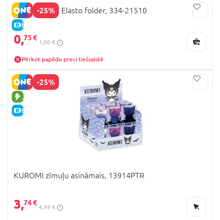
-25%
PAW PATROL Elasto folder, 334-21510
E-CENA
0,
75 €
1,00 €
Pērkot papildu preci tiešsaistē
-25%
JAUNA PRECE
E-CENA
KUROMI zīmuļu asināmais, 13914PTR
3,
74 €
4,99 €