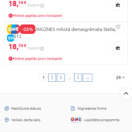
18,
74 €
24,99 €
Pērkot papildu preci tiešsaistē
-25%
MIGLABĀS ZVAIGZNES mīkstā dienasgrāmata Stella,
12512
E-CENA
18,
74 €
24,99 €
Pērkot papildu preci tiešsaistē
1
2
3
...
5
→
24
Pasūtījuma statuss
Atgriešanas forma
Veikalu darba laiks
Lojalitātes programma