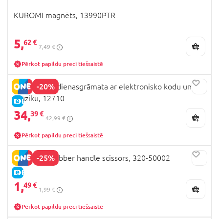
KUROMI magnēts, 13990PTR
5,
62 €
7,49 €
Pērkot papildu preci tiešsaistē
-20%
TOPMODEL dienasgrāmata ar elektronisko kodu un
mūziku, 12710
E-CENA
34,
39 €
42,99 €
Pērkot papildu preci tiešsaistē
-25%
PLAYDOH Rubber handle scissors, 320-50002
E-CENA
1,
49 €
1,99 €
Pērkot papildu preci tiešsaistē