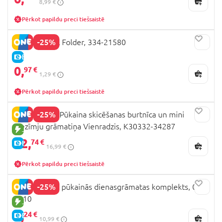
8,99 €
Pērkot papildu preci tiešsaistē
-25%
PAW PATROL Folder, 334-21580
E-CENA
0,
97 €
1,29 €
Pērkot papildu preci tiešsaistē
-25%
DREAM POP Pūkaina skicēšanas burtnīca un mini
piezīmju grāmatiņa Vienradzis, K30332-34287
JAUNA PRECE
12,
74 €
E-CENA
16,99 €
Pērkot papildu preci tiešsaistē
-25%
HELLO KITTY pūkainās dienasgrāmatas komplekts, 04-
6010
JAUNA PRECE
8,
24 €
E-CENA
10,99 €