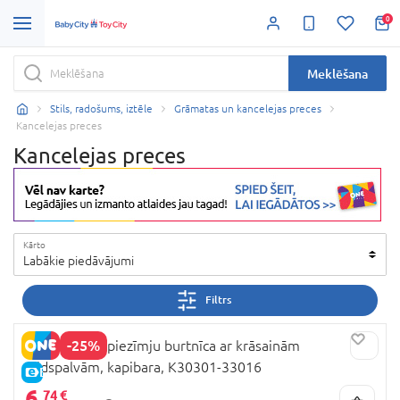
0
Meklēšana
Stils, radošums, iztēle
Grāmatas un kancelejas preces
Kancelejas preces
Kancelejas preces
Kārto
Labākie piedāvājumi
Filtrs
-25%
DREAM POP piezīmju burtnīca ar krāsainām
pildspalvām, kapibara, K30301-33016
E-CENA
6,
74 €