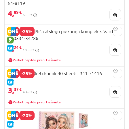
81-8119
4,
89 €
6,99 €
-25%
DREAM POP Plīša atslēgu piekariņa komplekts Varde,
K30334-34286
JAUNA PRECE
8,
24 €
E-CENA
10,99 €
Pērkot papildu preci tiešsaistē
-25%
FROZEN A4 Sketchbook 40 sheets, 341-71416
E-CENA
3,
37 €
4,49 €
Pērkot papildu preci tiešsaistē
-20%
E-CENA