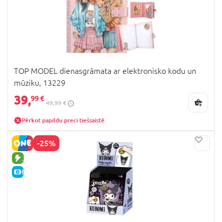
TOP MODEL dienasgrāmata ar elektronisko kodu un
mūziku, 13229
39,
99 €
49,99 €
Pērkot papildu preci tiešsaistē
-25%
JAUNA PRECE
E-CENA