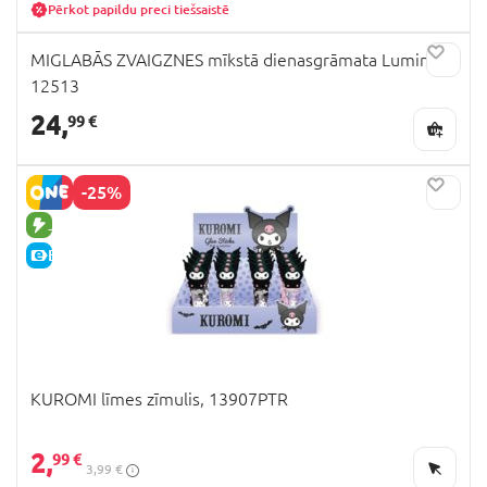
Pērkot papildu preci tiešsaistē
MIGLABĀS ZVAIGZNES mīkstā dienasgrāmata Lumina,
12513
24,
99 €
-25%
JAUNA PRECE
E-CENA
KUROMI līmes zīmulis, 13907PTR
2,
99 €
3,99 €