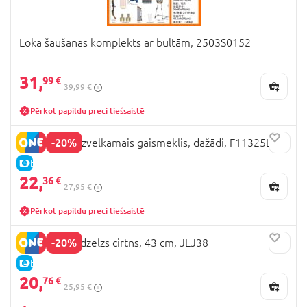
Loka šaušanas komplekts ar bultām, 2503S0152
31,
99 €
39,99 €
Pērkot papildu preci tiešsaistē
-20%
STAR WARS izvelkamais gaismeklis, dažādi, F11325L0
E-CENA
22,
36 €
27,95 €
Pērkot papildu preci tiešsaistē
-20%
MINECRAFT dzelzs cirtns, 43 cm, JLJ38
E-CENA
20,
76 €
25,95 €