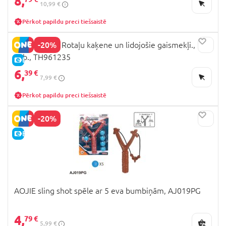
8,
10,99 €
Pērkot papildu preci tiešsaistē
-20%
TRENDHAUS Rotaļu kaķene un lidojošie gaismekļi., 3
gab., TH961235
E-CENA
6,
39 €
7,99 €
Pērkot papildu preci tiešsaistē
-20%
E-CENA
AOJIE sling shot spēle ar 5 eva bumbiņām, AJ019PG
4,
79 €
5,99 €