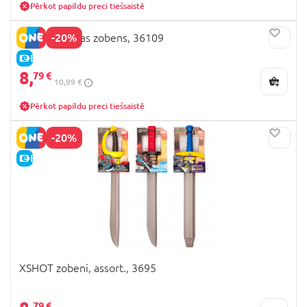
Pērkot papildu preci tiešsaistē
-20%
ZURU Gaismas zobens, 36109
E-CENA
8,
79 €
10,99 €
Pērkot papildu preci tiešsaistē
-20%
E-CENA
XSHOT zobeni, assort., 3695
79 €