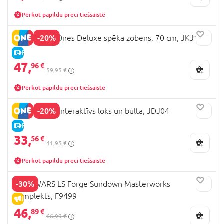
Pērkot papildu preci tiešsaistē
-20%
MOTU First Ones Deluxe spēka zobens, 70 cm, JKJ17
E-CENA
47,
96 €
59,95 €
Pērkot papildu preci tiešsaistē
-20%
MINECRAFT interaktīvs loks un bulta, JDJ04
E-CENA
33,
56 €
41,95 €
Pērkot papildu preci tiešsaistē
-30%
STAR WARS LS Forge Sundown Masterworks
komplekts, F9499
IZPĀRDOŠANA
46,
89 €
66,99 €