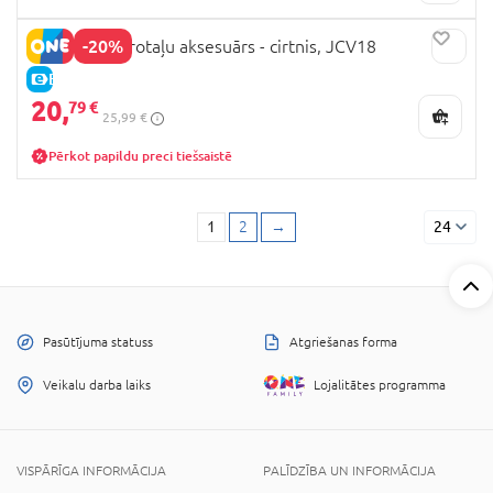
-20%
MINECRAFT rotaļu aksesuārs - cirtnis, JCV18
E-CENA
20,
79 €
25,99 €
Pērkot papildu preci tiešsaistē
1
2
→
24
Pasūtījuma statuss
Atgriešanas forma
Veikalu darba laiks
Lojalitātes programma
VISPĀRĪGA INFORMĀCIJA
PALĪDZĪBA UN INFORMĀCIJA