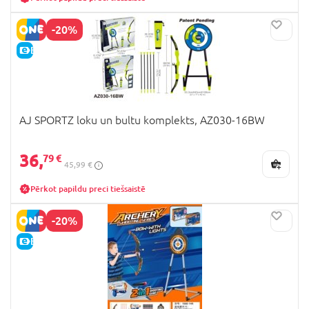
-20%
E-CENA
AJ SPORTZ loku un bultu komplekts, AZ030-16BW
36,
79 €
45,99 €
Pērkot papildu preci tiešsaistē
-20%
E-CENA