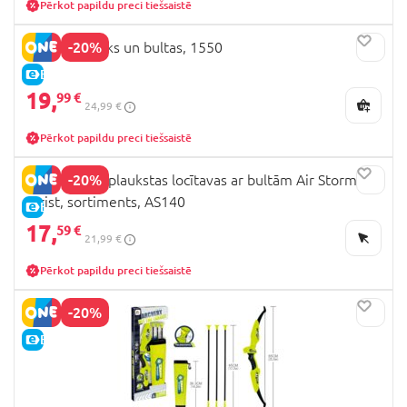
Pērkot papildu preci tiešsaistē
-20%
GUNTHER loks un bultas, 1550
E-CENA
19,
99 €
24,99 €
Pērkot papildu preci tiešsaistē
-20%
ZING loks uz plaukstas locītavas ar bultām Air Storm
Wrist, sortiments, AS140
E-CENA
17,
59 €
21,99 €
Pērkot papildu preci tiešsaistē
-20%
E-CENA