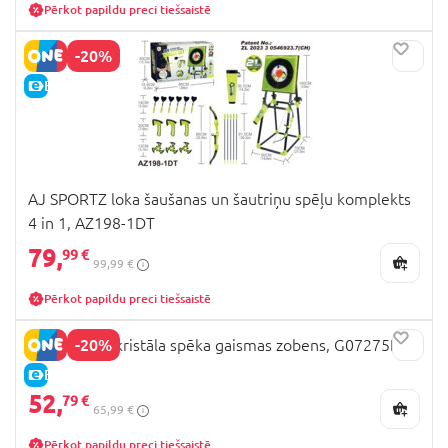
Pērkot papildu preci tiešsaistē
-20%
E-CENA
AJ SPORTZ loka šaušanas un šautriņu spēļu komplekts
4 in 1, AZ198-1DT
79,
99 €
99,99 €
Pērkot papildu preci tiešsaistē
-20%
STAR WARS kristāla spēka gaismas zobens, G07275L0
E-CENA
52,
79 €
65,99 €
Pērkot papildu preci tiešsaistē