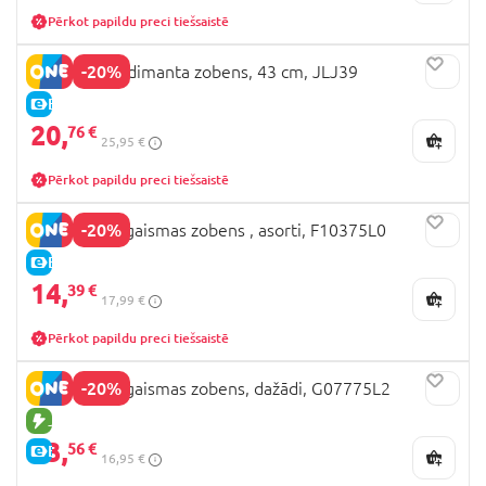
Pērkot papildu preci tiešsaistē
-20%
MINECRAFT dimanta zobens, 43 cm, JLJ39
E-CENA
20,
76 €
25,95 €
Pērkot papildu preci tiešsaistē
-20%
STAR WARS gaismas zobens , asorti, F10375L0
E-CENA
14,
39 €
17,99 €
Pērkot papildu preci tiešsaistē
-20%
STAR WARS gaismas zobens, dažādi, G07775L2
JAUNA PRECE
13,
56 €
E-CENA
16,95 €