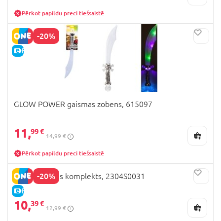
Pērkot papildu preci tiešsaistē
-20%
E-CENA
GLOW POWER gaismas zobens, 615097
11,
99 €
14,99 €
Pērkot papildu preci tiešsaistē
-20%
Loka šaušanas komplekts, 2304S0031
E-CENA
10,
39 €
12,99 €