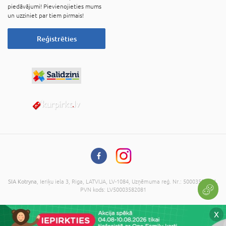
piedāvājumi! Pievienojieties mums
un uzziniet par tiem pirmais!
Reģistrēties
SIA Kotryna
, Ieriķu iela 3, Riga, LATVIJA, LV-1084, Uzņēmuma reģ. Nr.: 50003582081,
PVN kods: LV50003582081
© 2026 Visas tiesības aizsargātas. Kopēt informāciju bez administrācijas piekrišanas
X
ir aizliegts