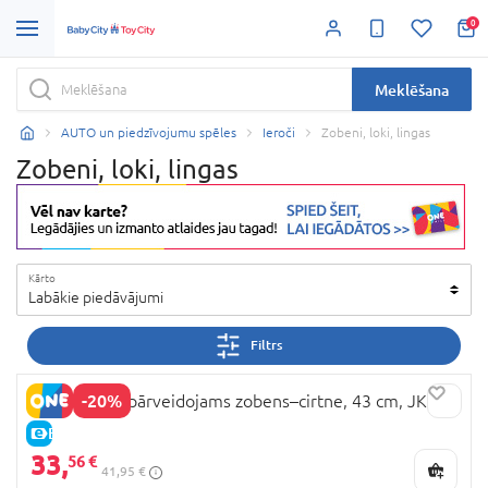
0
Meklēšana
AUTO un piedzīvojumu spēles
Ieroči
Zobeni, loki, lingas
Zobeni, loki, lingas
Kārto
Labākie piedāvājumi
Filtrs
-20%
MINECRAFT pārveidojams zobens–cirtne, 43 cm, JKC15
E-CENA
33,
56 €
41,95 €