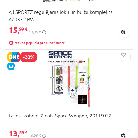
AJ SPORTZ regulējams loku un bultu komplekts,
AZ033-1BW
15,
99 €
19,99 €
Pērkot papildu preci tiešsaistē
-20%
E-CENA
Lāzera zobens 2 gab. Space Weapon, 2011S032
13,
59 €
16,99 €