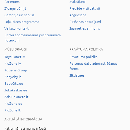
Par mums
Maksājumi
Zīdaiņa pūriņš
Piegāde visā Latvijā
Garantija un serviss
Atgriešana
Lojalitātes programma
Pirkšanas nosacījumi
Veikalu kontakti
Sazinieties ar mums
Bērnu apdrošināšanas pret traumām
noteikumi
MŪSU DRAUGI
PRIVĀTUMA POLITIKA
ToysPlanet.lv
Privātuma politika
KidZone.lv
Personas datu administrēšanas
forma
Kotryna Group
Sīkdatnes
Babycity.lt
BabyCity.ee
Jukukeskus.ee
Zaisluplaneta.lt
KidZone.ee
KidZone.lt
AKTUĀLĀ INFORMĀCIJA
Katru mēnesi mums ir īpaši