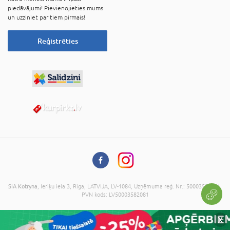
piedāvājumi! Pievienojieties mums
un uzziniet par tiem pirmais!
Reģistrēties
SIA Kotryna
, Ieriķu iela 3, Riga, LATVIJA, LV-1084, Uzņēmuma reģ. Nr.: 50003582081,
PVN kods: LV50003582081
© 2026 Visas tiesības aizsargātas. Kopēt informāciju bez administrācijas piekrišanas
X
ir aizliegts