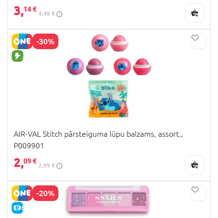
3,
14 €
4,49 €
-30%
JAUNA PRECE
AIR-VAL Stitch pārsteiguma lūpu balzams, assort.,
P009901
2,
09 €
2,99 €
-20%
E-CENA