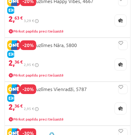
-20%
SNAILS nagu uzlīmes Happy Vibes, 4667
E-CENA
2,
63 €
3,29 €
Pērkot papildu preci tiešsaistē
-20%
SNAILS nagu uzlīmes Nāra, 5800
E-CENA
2,
36 €
2,95 €
Pērkot papildu preci tiešsaistē
-20%
SNAILS nagu uzlīmes Vienradži, 5787
E-CENA
2,
36 €
2,95 €
Pērkot papildu preci tiešsaistē
-30%