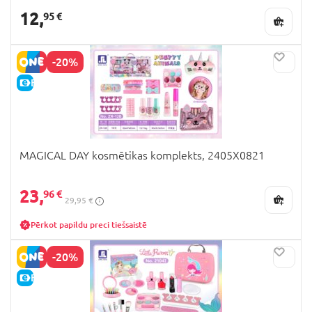
12,
95 €
-20%
E-CENA
MAGICAL DAY kosmētikas komplekts, 2405X0821
23,
96 €
29,95 €
Pērkot papildu preci tiešsaistē
-20%
E-CENA