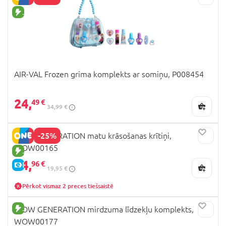
JAUNA PRECE
AIR-VAL Frozen grima komplekts ar somiņu, P008454
24,
49 €
34,99 €
-25%
WOW GENERATION matu krāsošanas krītiņi,
WOW00165
JAUNA PRECE
14,
96 €
E-CENA
19,95 €
Pērkot vismaz 2 preces tiešsaistē
JAUNA PRECE
WOW GENERATION mirdzuma līdzekļu komplekts,
WOW00177