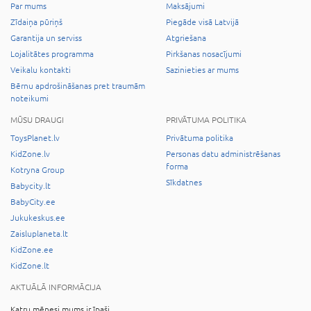
Par mums
Maksājumi
Zīdaiņa pūriņš
Piegāde visā Latvijā
Garantija un serviss
Atgriešana
Lojalitātes programma
Pirkšanas nosacījumi
Veikalu kontakti
Sazinieties ar mums
Bērnu apdrošināšanas pret traumām
noteikumi
MŪSU DRAUGI
PRIVĀTUMA POLITIKA
ToysPlanet.lv
Privātuma politika
KidZone.lv
Personas datu administrēšanas
forma
Kotryna Group
Sīkdatnes
Babycity.lt
BabyCity.ee
Jukukeskus.ee
Zaisluplaneta.lt
KidZone.ee
KidZone.lt
AKTUĀLĀ INFORMĀCIJA
Katru mēnesi mums ir īpaši