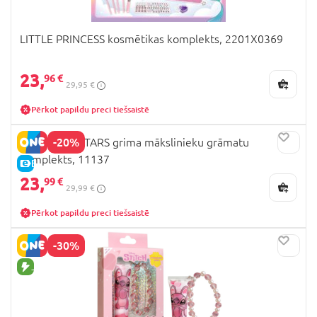
LITTLE PRINCESS kosmētikas komplekts, 2201X0369
23,
96 €
29,95 €
Pērkot papildu preci tiešsaistē
-20%
NEBULOUS STARS grima mākslinieku grāmatu
komplekts, 11137
E-CENA
23,
99 €
29,99 €
Pērkot papildu preci tiešsaistē
-30%
JAUNA PRECE