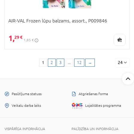
AIR-VAL Frozen lūpu balzams, assort., P009846
1,
29 €
1,85 €
1
2
3
...
12
→
24
Pasūtījuma statuss
Atgriešanas forma
Veikalu darba laiks
Lojalitātes programma
VISPĀRĪGA INFORMĀCIJA
PALĪDZĪBA UN INFORMĀCIJA