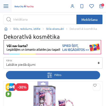
0
Meklēšana
Stils, radošums, iztēle
Stila aksesuāri
Dekoratīvā kosmētika
Dekoratīvā kosmētika
Kārto
Labākie piedāvājumi
Filtrs
-30%
JAUNA PRECE