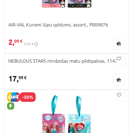
AIR-VAL Kuromi lūpu spīdums, assort., P009876
2,
09 €
2,99 €
NEBULOUS STARS mirdzošas matu pildspalvas, 11432
17,
99 €
-30%
JAUNA PRECE