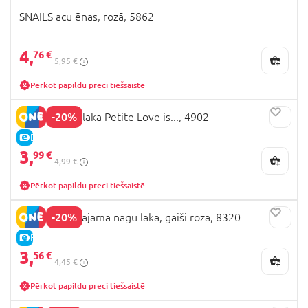
SNAILS acu ēnas, rozā, 5862
4,
76 €
5,95 €
Pērkot papildu preci tiešsaistē
-20%
SNAILS nagu laka Petite Love is..., 4902
E-CENA
3,
99 €
4,99 €
Pērkot papildu preci tiešsaistē
-20%
SNAILS mazgājama nagu laka, gaiši rozā, 8320
E-CENA
3,
56 €
4,45 €
Pērkot papildu preci tiešsaistē