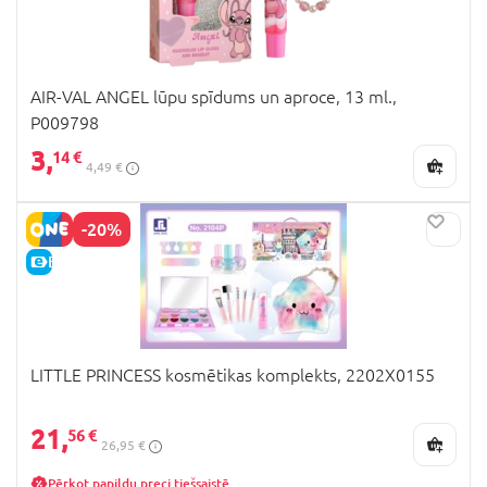
AIR-VAL ANGEL lūpu spīdums un aproce, 13 ml.,
P009798
3,
14 €
4,49 €
-20%
E-CENA
LITTLE PRINCESS kosmētikas komplekts, 2202X0155
21,
56 €
26,95 €
Pērkot papildu preci tiešsaistē