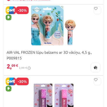
-30%
JAUNA PRECE
AIR-VAL FROZEN lūpu balzams ar 3D vāciņu, 4,5 g.,
P009815
2,
09 €
2,99 €
-30%
JAUNA PRECE