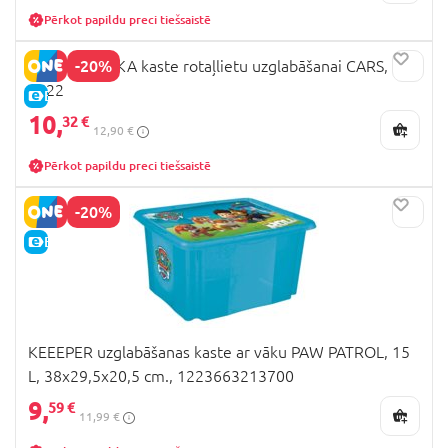
Pērkot papildu preci tiešsaistē
-20%
SEVEN POLSKA kaste rotaļlietu uzglabāšanai CARS,
9522
E-CENA
10,
32 €
12,90 €
Pērkot papildu preci tiešsaistē
-20%
E-CENA
KEEEPER uzglabāšanas kaste ar vāku PAW PATROL, 15
L, 38x29,5x20,5 cm., 1223663213700
9,
59 €
11,99 €