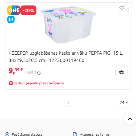
-20%
E-CENA
KEEEPER uzglabāšanas kaste ar vāku PEPPA PIG, 15 L,
38x29,5x20,5 cm., 1223600119400
9,
59 €
11,99 €
Pērkot papildu preci tiešsaistē
1
24
Pasūtījuma statuss
Atgriešanas forma