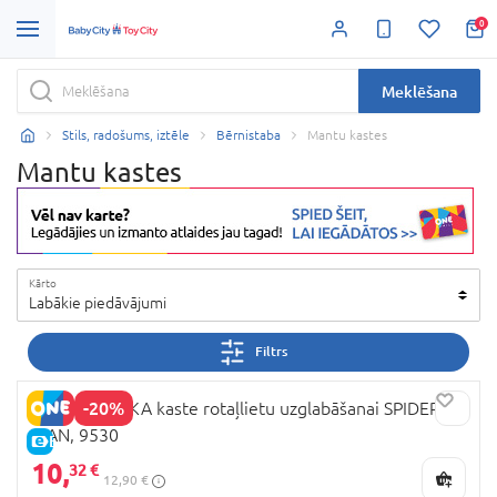
0
Meklēšana
Stils, radošums, iztēle
Bērnistaba
Mantu kastes
Mantu kastes
Kārto
Labākie piedāvājumi
Filtrs
-20%
SEVEN POLSKA kaste rotaļlietu uzglabāšanai SPIDER-
MAN, 9530
E-CENA
10,
32 €
12,90 €