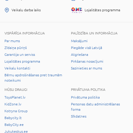
Veikalu darba laiks
Lojalitātes programma
VISPĀRĪGA INFORMĀCIJA
PALĪDZĪBA UN INFORMĀCIJA
Par mums
Maksājumi
Zīdaiņa pūriņš
Piegāde visā Latvijā
Garantija un serviss
Atgriešana
Lojalitātes programma
Pirkšanas nosacījumi
Veikalu kontakti
Sazinieties ar mums
Bērnu apdrošināšanas pret traumām
noteikumi
MŪSU DRAUGI
PRIVĀTUMA POLITIKA
ToysPlanet.lv
Privātuma politika
KidZone.lv
Personas datu administrēšanas
forma
Kotryna Group
Sīkdatnes
Babycity.lt
BabyCity.ee
Jukukeskus.ee