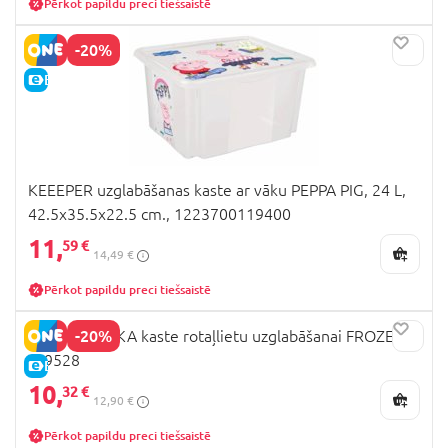
Pērkot papildu preci tiešsaistē
-20%
E-CENA
KEEEPER uzglabāšanas kaste ar vāku PEPPA PIG, 24 L,
42.5x35.5x22.5 cm., 1223700119400
11,
59 €
14,49 €
Pērkot papildu preci tiešsaistē
-20%
SEVEN POLSKA kaste rotaļlietu uzglabāšanai FROZEN
II, 9528
E-CENA
10,
32 €
12,90 €
Pērkot papildu preci tiešsaistē