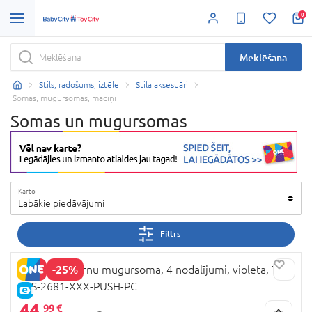
0
Meklēšana
Stils, radošums, iztēle
Stila aksesuāri
Somas, mugursomas, maciņi
Somas un mugursomas
Kārto
Labākie piedāvājumi
Filtrs
-25%
PUSHEEN bērnu mugursoma, 4 nodalījumi, violeta, TO-
PLS-2681-XXX-PUSH-PC
E-CENA
44,
99 €