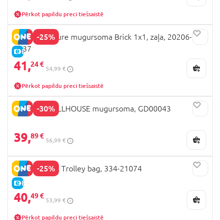
Pērkot papildu preci tiešsaistē
-25%
LEGO Signature mugursoma Brick 1x1, zaļa, 20206-
0037
E-CENA
41,
24 €
54,99 €
Pērkot papildu preci tiešsaistē
-30%
GABBY'S DOLLHOUSE mugursoma, GD00043
39,
89 €
56,99 €
-25%
PAW PATROL Trolley bag, 334-21074
E-CENA
40,
49 €
53,99 €
Pērkot papildu preci tiešsaistē