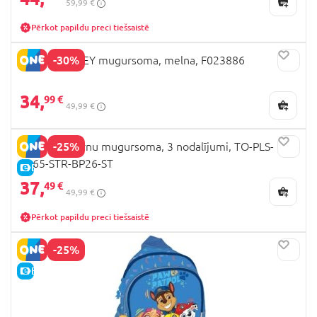
59,99 €
Pērkot papildu preci tiešsaistē
-30%
STITCH DISNEY mugursoma, melna, F023886
34,
99 €
49,99 €
-25%
ST.RIGHT bērnu mugursoma, 3 nodalījumi, TO-PLS-
7265-STR-BP26-ST
E-CENA
37,
49 €
49,99 €
Pērkot papildu preci tiešsaistē
-25%
E-CENA