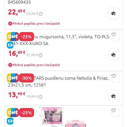
045609435
22,
49 €
29,99 €
Pērkot papildu preci tiešsaistē
-25%
KUROMI bērnu mugursoma, 11,5", violeta, TO-PLS-
4141-XXX-KURO-SA
E-CENA
16,
49 €
21,99 €
Pērkot papildu preci tiešsaistē
-30%
NEBULOUS STARS pusdienu soma Nebulia & Firiaz,
23x21,5 cm, 12581
13,
99 €
19,99 €
-25%
E-CENA