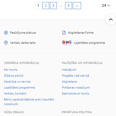
1
2
3
...
9
→
24
Pasūtījuma statuss
Atgriešanas forma
Veikalu darba laiks
Lojalitātes programma
VISPĀRĪGA INFORMĀCIJA
PALĪDZĪBA UN INFORMĀCIJA
Par mums
Maksājumi
Zīdaiņa pūriņš
Piegāde visā Latvijā
Garantija un serviss
Atgriešana
Lojalitātes programma
Pirkšanas nosacījumi
Veikalu kontakti
Sazinieties ar mums
Bērnu apdrošināšanas pret traumām
noteikumi
MŪSU DRAUGI
PRIVĀTUMA POLITIKA