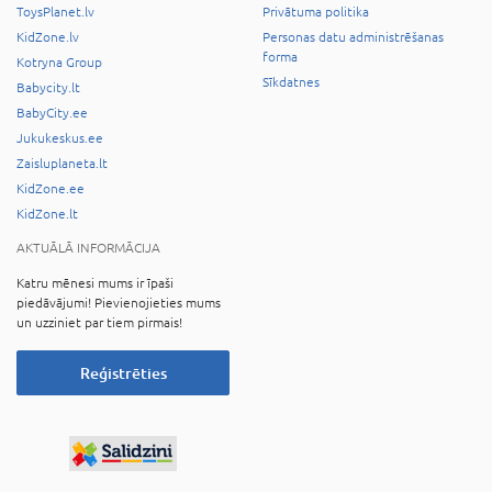
ToysPlanet.lv
Privātuma politika
KidZone.lv
Personas datu administrēšanas
forma
Kotryna Group
Sīkdatnes
Babycity.lt
BabyCity.ee
Jukukeskus.ee
Zaisluplaneta.lt
KidZone.ee
KidZone.lt
AKTUĀLĀ INFORMĀCIJA
Katru mēnesi mums ir īpaši
piedāvājumi! Pievienojieties mums
un uzziniet par tiem pirmais!
Reģistrēties