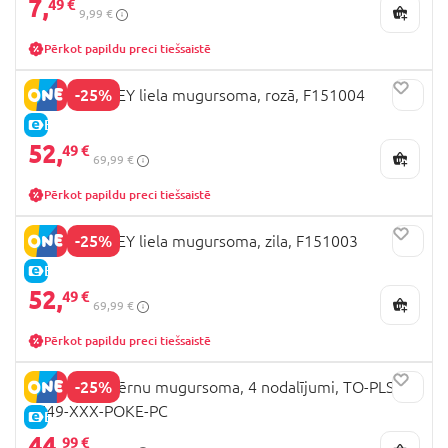
7,
49 €
9,99 €
Pērkot papildu preci tiešsaistē
-25%
STITCH DISNEY liela mugursoma, rozā, F151004
E-CENA
52,
49 €
69,99 €
Pērkot papildu preci tiešsaistē
-25%
STITCH DISNEY liela mugursoma, zila, F151003
E-CENA
52,
49 €
69,99 €
Pērkot papildu preci tiešsaistē
-25%
POKEMON bērnu mugursoma, 4 nodalījumi, TO-PLS-
3749-XXX-POKE-PC
E-CENA
44,
99 €