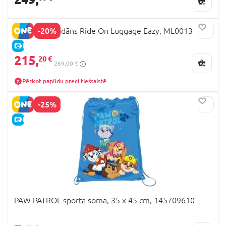
-20%
MICRO čemodāns Ride On Luggage Eazy, ML0013
E-CENA
215,
20 €
269,00 €
Pērkot papildu preci tiešsaistē
-25%
E-CENA
PAW PATROL sporta soma, 35 x 45 cm, 145709610