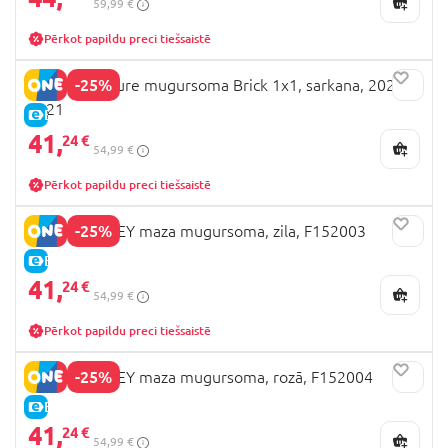
59,99 €
Pērkot papildu preci tiešsaistē
-25%
LEGO Signature mugursoma Brick 1x1, sarkana, 20206-
0021
E-CENA
41,
24 €
54,99 €
Pērkot papildu preci tiešsaistē
-25%
STITCH DISNEY maza mugursoma, zila, F152003
E-CENA
41,
24 €
54,99 €
Pērkot papildu preci tiešsaistē
-25%
STITCH DISNEY maza mugursoma, rozā, F152004
E-CENA
41,
24 €
54,99 €