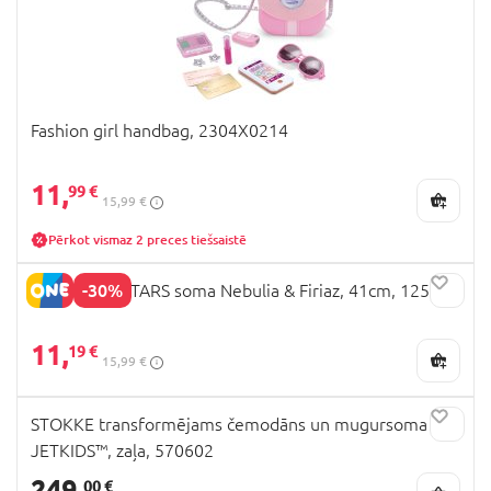
Fashion girl handbag, 2304X0214
11,
99 €
15,99 €
Pērkot vismaz 2 preces tiešsaistē
-30%
NEBULOUS STARS soma Nebulia & Firiaz, 41cm, 12571
11,
19 €
15,99 €
STOKKE transformējams čemodāns un mugursoma
JETKIDS™, zaļa, 570602
249,
00 €