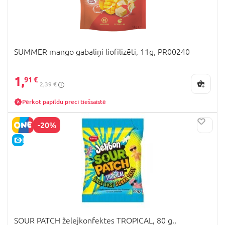
SUMMER mango gabaliņi liofilizēti, 11g, PR00240
1,
91 €
2,39 €
Pērkot papildu preci tiešsaistē
-20%
E-CENA
SOUR PATCH želejkonfektes TROPICAL, 80 g.,