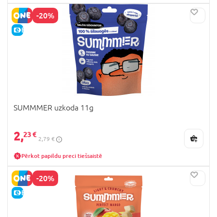
-20%
E-CENA
SUMMMER uzkoda 11g
2,
23 €
2,79 €
Pērkot papildu preci tiešsaistē
-20%
E-CENA