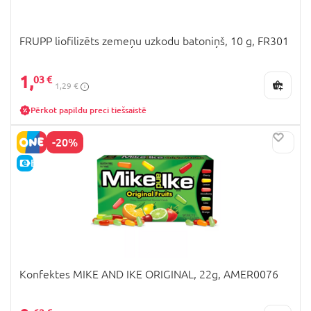
FRUPP liofilizēts zemeņu uzkodu batoniņš, 10 g, FR301
1,
03 €
1,29 €
Pērkot papildu preci tiešsaistē
-20%
E-CENA
Konfektes MIKE AND IKE ORIGINAL, 22g, AMER0076