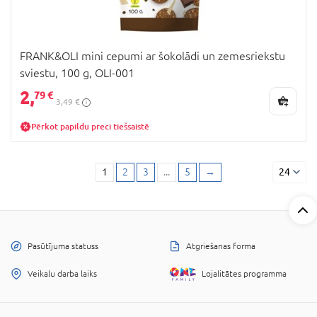
FRANK&OLI mini cepumi ar šokolādi un zemesriekstu
sviestu, 100 g, OLI-001
2,
79 €
3,49 €
Pērkot papildu preci tiešsaistē
1
2
3
...
5
→
24
Pasūtījuma statuss
Atgriešanas forma
Veikalu darba laiks
Lojalitātes programma