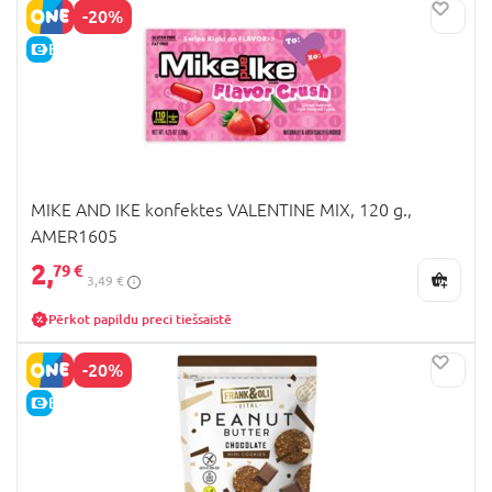
-20%
E-CENA
MIKE AND IKE konfektes VALENTINE MIX, 120 g.,
AMER1605
2,
79 €
3,49 €
Pērkot papildu preci tiešsaistē
-20%
E-CENA