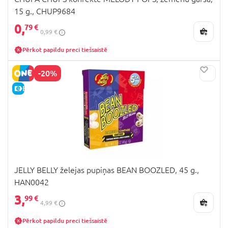
15 g., CHUP9684
0,
79 €
0,99 €
Pērkot papildu preci tiešsaistē
-20%
E-CENA
JELLY BELLY želejas pupiņas BEAN BOOZLED, 45 g.,
HAN0042
3,
99 €
4,99 €
Pērkot papildu preci tiešsaistē