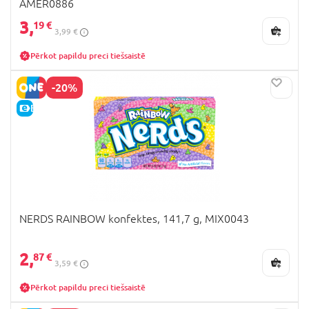
AMER0886
3,
19 €
3,99 €
Pērkot papildu preci tiešsaistē
-20%
E-CENA
NERDS RAINBOW konfektes, 141,7 g, MIX0043
2,
87 €
3,59 €
Pērkot papildu preci tiešsaistē