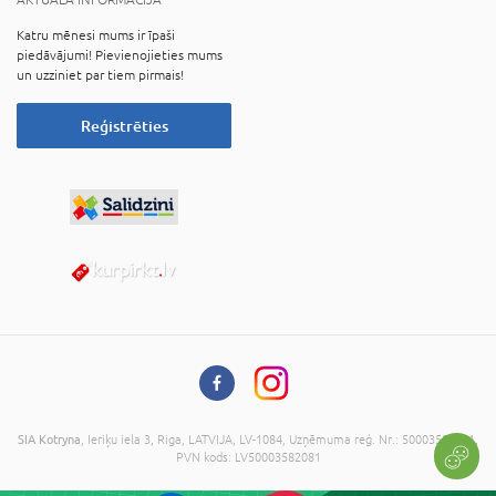
Katru mēnesi mums ir īpaši
piedāvājumi! Pievienojieties mums
un uzziniet par tiem pirmais!
Reģistrēties
SIA Kotryna
, Ieriķu iela 3, Riga, LATVIJA, LV-1084, Uzņēmuma reģ. Nr.: 50003582081,
PVN kods: LV50003582081