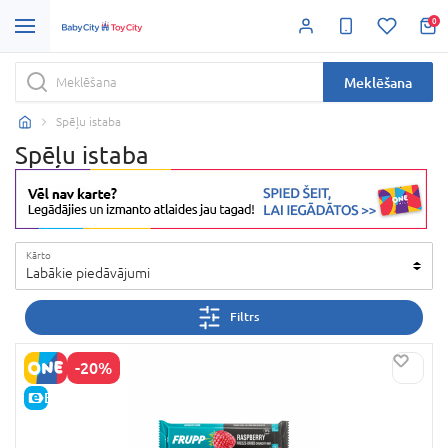
0
Meklēšana
Spēļu istaba
Spēļu istaba
Kārto
Labākie piedāvājumi
Filtrs
-20%
E-CENA