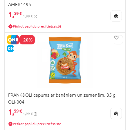
AMER1495
1,
59 €
1,99 €
Pērkot papildu preci tiešsaistē
-20%
E-CENA
FRANK&OLI cepums ar banāniem un zemenēm, 35 g,
OLI-004
1,
59 €
1,99 €
Pērkot papildu preci tiešsaistē