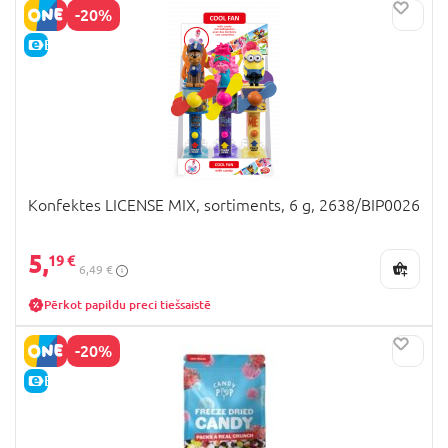
-20%
E-CENA
Konfektes LICENSE MIX, sortiments, 6 g, 2638/BIP0026
5,
19 €
6,49 €
Pērkot papildu preci tiešsaistē
-20%
E-CENA