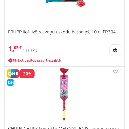
FRUPP liofilizēts aveņu uzkodu batoniņš, 10 g, FR304
1,
03 €
1,29 €
Pērkot papildu preci tiešsaistē
-20%
E-CENA
CHUPA CHUPS konfekte MELODY POPS, zemenu garša,