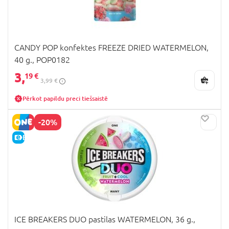
CANDY POP konfektes FREEZE DRIED WATERMELON,
40 g., POP0182
3,
19 €
3,99 €
Pērkot papildu preci tiešsaistē
-20%
E-CENA
ICE BREAKERS DUO pastilas WATERMELON, 36 g.,