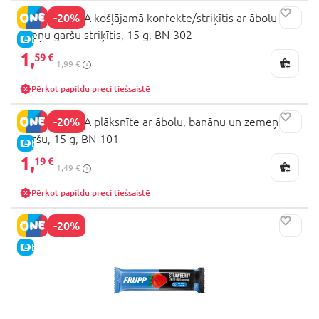
-20%
BUNNY NINJA košļājamā konfekte/striķītis ar ābolu un
aveņu garšu striķītis, 15 g, BN-302
E-CENA
1,
59 €
1,99 €
Pērkot papildu preci tiešsaistē
-20%
BUNNY NINJA plāksnīte ar ābolu, banānu un zemeņu
garšu, 15 g, BN-101
E-CENA
1,
19 €
1,49 €
Pērkot papildu preci tiešsaistē
-20%
E-CENA