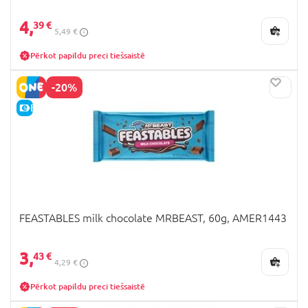
4,
39 €
5,49 €
Pērkot papildu preci tiešsaistē
-20%
E-CENA
FEASTABLES milk chocolate MRBEAST, 60g, AMER1443
3,
43 €
4,29 €
Pērkot papildu preci tiešsaistē