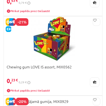
0,
63 €
0,79 €
Pērkot papildu preci tiešsaistē
-21%
E-CENA
Chewing gum LOVE IS assort, MIX0562
0,
23 €
0,29 €
Pērkot papildu preci tiešsaistē
-20%
DONALD košļājamā gumija, MIX0929