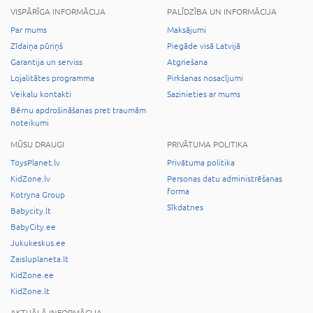
VISPĀRĪGA INFORMĀCIJA
PALĪDZĪBA UN INFORMĀCIJA
Par mums
Maksājumi
Zīdaiņa pūriņš
Piegāde visā Latvijā
Garantija un serviss
Atgriešana
Lojalitātes programma
Pirkšanas nosacījumi
Veikalu kontakti
Sazinieties ar mums
Bērnu apdrošināšanas pret traumām
noteikumi
MŪSU DRAUGI
PRIVĀTUMA POLITIKA
ToysPlanet.lv
Privātuma politika
KidZone.lv
Personas datu administrēšanas
forma
Kotryna Group
Sīkdatnes
Babycity.lt
BabyCity.ee
Jukukeskus.ee
Zaisluplaneta.lt
KidZone.ee
KidZone.lt
AKTUĀLĀ INFORMĀCIJA