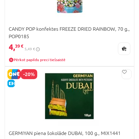
CANDY POP konfektes FREEZE DRIED RAINBOW, 70 g.,
POP0185
4,
39 €
5,49 €
Pērkot papildu preci tiešsaistē
-20%
E-CENA
GERMIYAN piena šokolāde DUBAI, 100 g., MIX1441