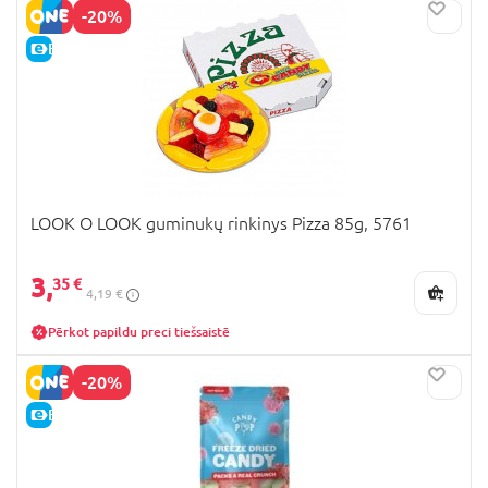
-20%
E-CENA
LOOK O LOOK guminukų rinkinys Pizza 85g, 5761
3,
35 €
4,19 €
Pērkot papildu preci tiešsaistē
-20%
E-CENA