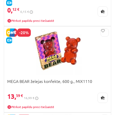
E-CENA
0,
12 €
0,15 €
Pērkot papildu preci tiešsaistē
-20%
E-CENA
MEGA BEAR želejas konfekte, 600 g., MIX1110
13,
59 €
16,99 €
Pērkot papildu preci tiešsaistē