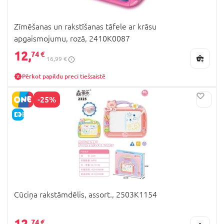
Zīmēšanas un rakstīšanas tāfele ar krāsu
apgaismojumu, rozā, 2410K0087
12,
74 €
16,99 €
Pērkot papildu preci tiešsaistē
-25%
E-CENA
Cūciņa rakstāmdēlis, assort., 2503K1154
12,
74 €