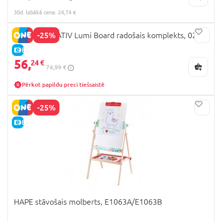
30d. labākā cena: 24,74 €
-25%
MAPED CREATIV Lumi Board radošais komplekts, 0213
E-CENA
56,
24 €
74,99 €
Pērkot papildu preci tiešsaistē
-25%
E-CENA
HAPE stāvošais molberts, E1063A/E1063B