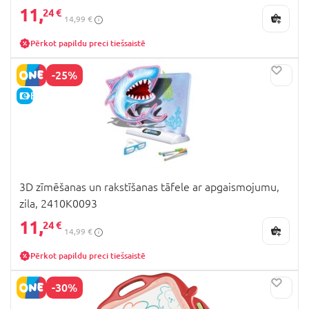
11,
24 €
14,99 €
Pērkot papildu preci tiešsaistē
-25%
E-CENA
3D zīmēšanas un rakstīšanas tāfele ar apgaismojumu,
zila, 2410K0093
11,
24 €
14,99 €
Pērkot papildu preci tiešsaistē
-30%