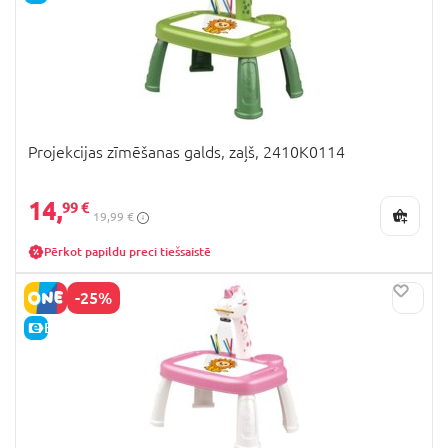
Projekcijas zīmēšanas galds, zaļš, 2410K0114
14,
99 €
19,99 €
Pērkot papildu preci tiešsaistē
-25%
E-CENA