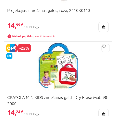
Projekcijas zīmēšanas galds, rozā, 2410K0113
14,
99 €
19,99 €
Pērkot papildu preci tiešsaistē
-25%
E-CENA
CRAYOLA MINIKIDS zīmēšanas galds Dry Erase Mat, 98-
2000
14,
24 €
18,99 €