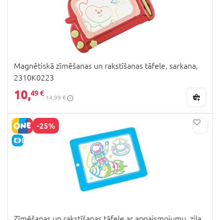
Magnētiskā zīmēšanas un rakstīšanas tāfele, sarkana,
2310K0223
10,
49 €
14,99 €
-25%
E-CENA
Zīmēšanas un rakstīšanas tāfele ar apgaismojumu, zila,