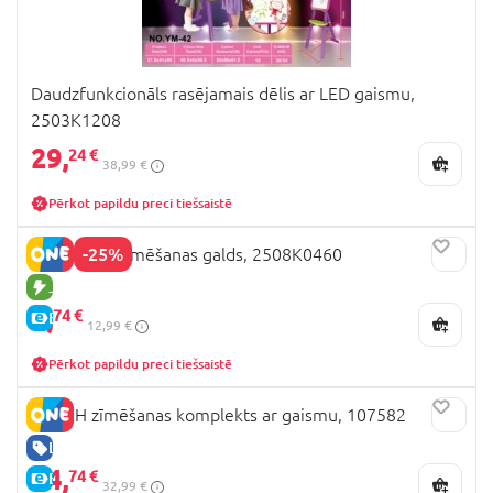
Daudzfunkcionāls rasējamais dēlis ar LED gaismu,
2503K1208
29,
24 €
38,99 €
Pērkot papildu preci tiešsaistē
-25%
Projekcijas zīmēšanas galds, 2508K0460
JAUNA PRECE
9,
74 €
E-CENA
12,99 €
Pērkot papildu preci tiešsaistē
STITCH zīmēšanas komplekts ar gaismu, 107582
LABA CENA
24,
74 €
E-CENA
32,99 €