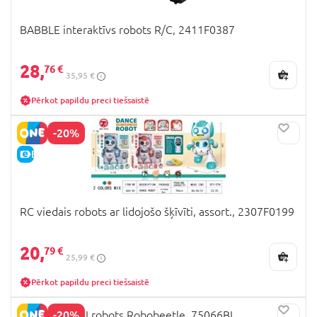
BABBLE interaktīvs robots R/C, 2411F0387
28,
76 €
35,95 €
Pērkot papildu preci tiešsaistē
-20%
E-CENA
RC viedais robots ar lidojošo šķīvīti, assort., 2307F0199
20,
79 €
25,99 €
Pērkot papildu preci tiešsaistē
-20%
CLEMENTONI robots Robobeetle, 75066BL