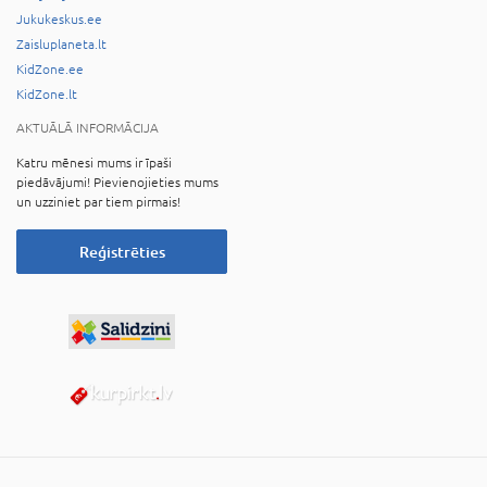
Jukukeskus.ee
Zaisluplaneta.lt
KidZone.ee
KidZone.lt
AKTUĀLĀ INFORMĀCIJA
Katru mēnesi mums ir īpaši
piedāvājumi! Pievienojieties mums
un uzziniet par tiem pirmais!
Reģistrēties