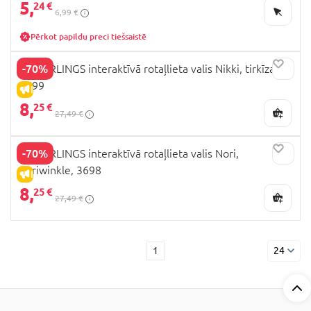
5,
24 €
6,99 €
Pērkot papildu preci tiešsaistē
-70%
FINGERLINGS interaktīvā rotaļlieta valis Nikki, tirkīza,
3699
IZPĀRDOŠANA
8,
25 €
27,49 €
-70%
FINGERLINGS interaktīvā rotaļlieta valis Nori,
periwinkle, 3698
IZPĀRDOŠANA
8,
25 €
27,49 €
1
24