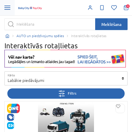
0
Meklēšana
AUTO un piedzīvojumu spēles
Interaktīvās rotaļlietas
Interaktīvās rotaļlietas
Kārto
Labākie piedāvājumi
Filtrs
LABA CENA
E-CENA