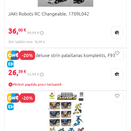
JAKI Robots RC Changeable, 1709L042
36,
00 €
89,99 €
30d. labākā cena: 36,00 €
-20%
BEYBLADE X deluxe strin palaišanas komplekts, F9324
E-CENA
26,
39 €
32,99 €
Pērkot papildu preci tiešsaistē
-20%
E-CENA