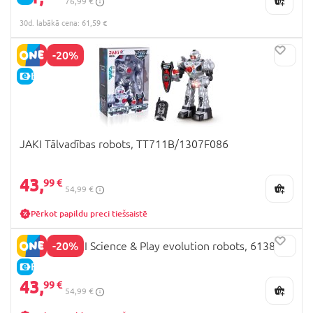
76,99 €
30d. labākā cena: 61,59 €
-20%
E-CENA
JAKI Tālvadības robots, TT711B/1307F086
43,
99 €
54,99 €
Pērkot papildu preci tiešsaistē
-20%
CLEMENTONI Science & Play evolution robots, 61387
E-CENA
43,
99 €
54,99 €