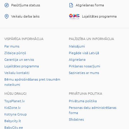
Pasūtījuma statuss
Atgriešanas forma
Veikalu darba laiks
Lojalitātes programma
VISPĀRĪGA INFORMĀCIJA
PALĪDZĪBA UN INFORMĀCIJA
Par mums
Maksājumi
Zīdaiņa pūriņš
Piegāde visā Latvijā
Garantija un serviss
Atgriešana
Lojalitātes programma
Pirkšanas nosacījumi
Veikalu kontakti
Sazinieties ar mums
Bērnu apdrošināšanas pret traumām
noteikumi
MŪSU DRAUGI
PRIVĀTUMA POLITIKA
ToysPlanet.lv
Privātuma politika
KidZone.lv
Personas datu administrēšanas
forma
Kotryna Group
Sīkdatnes
Babycity.lt
BabyCity.ee