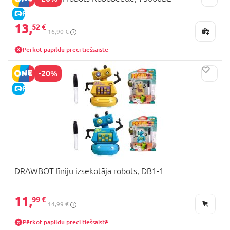
E-CENA
13,
52 €
16,90 €
Pērkot papildu preci tiešsaistē
-20%
E-CENA
DRAWBOT līniju izsekotāja robots, DB1-1
11,
99 €
14,99 €
Pērkot papildu preci tiešsaistē