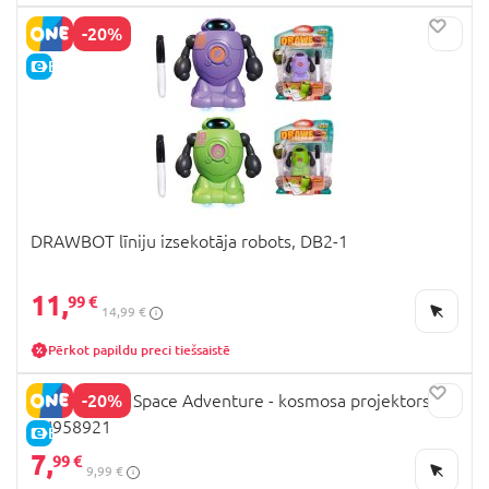
-20%
E-CENA
DRAWBOT līniju izsekotāja robots, DB2-1
11,
99 €
14,99 €
Pērkot papildu preci tiešsaistē
-20%
TRENDHAUS Space Adventure - kosmosa projektors,
TH958921
E-CENA
7,
99 €
9,99 €