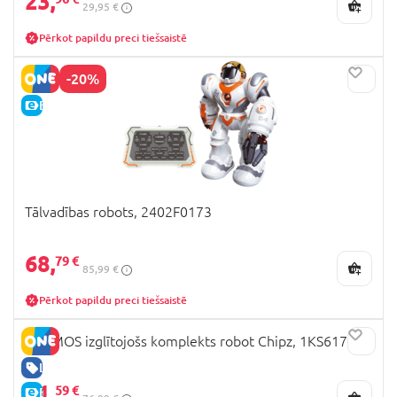
23,
29,95 €
Pērkot papildu preci tiešsaistē
-20%
E-CENA
Tālvadības robots, 2402F0173
68,
79 €
85,99 €
Pērkot papildu preci tiešsaistē
KOSMOS izglītojošs komplekts robot Chipz, 1KS617127
LABA CENA
61,
59 €
E-CENA