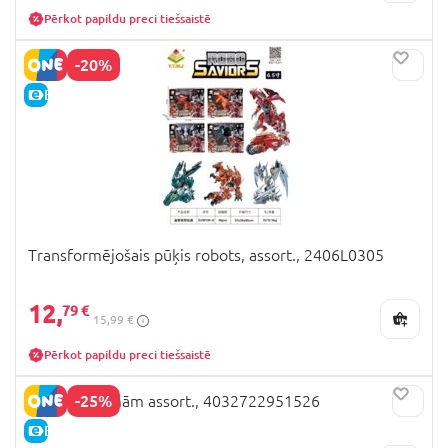
Pērkot papildu preci tiešsaistē
-20%
E-CENA
Transformējošais pūķis robots, assort., 2406L0305
12,
79 €
15,99 €
Pērkot papildu preci tiešsaistē
-25%
Jojo ar gaismām assort., 4032722951526
E-CENA