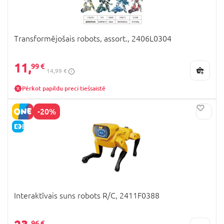
Transformējošais robots, assort., 2406L0304
11,
99 €
14,99 €
Pērkot papildu preci tiešsaistē
-20%
E-CENA
Interaktīvais suns robots R/C, 2411F0388
96 €