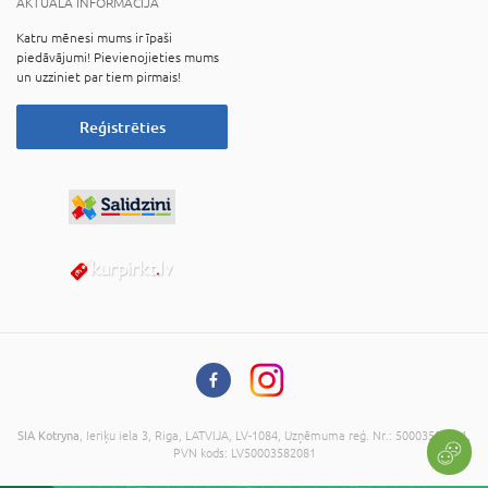
AKTUĀLĀ INFORMĀCIJA
Katru mēnesi mums ir īpaši
piedāvājumi! Pievienojieties mums
un uzziniet par tiem pirmais!
Reģistrēties
SIA Kotryna
, Ieriķu iela 3, Riga, LATVIJA, LV-1084, Uzņēmuma reģ. Nr.: 50003582081,
PVN kods: LV50003582081