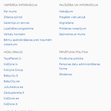
VISPĀRĪGA INFORMĀCIJA
PALĪDZĪBA UN INFORMĀCIJA
Par mums
Maksājumi
Zīdaiņa pūriņš
Piegāde visā Latvijā
Garantija un serviss
Atgriešana
Lojalitātes programma
Pirkšanas nosacījumi
Veikalu kontakti
Sazinieties ar mums
Bērnu apdrošināšanas pret traumām
noteikumi
MŪSU DRAUGI
PRIVĀTUMA POLITIKA
ToysPlanet.lv
Privātuma politika
KidZone.lv
Personas datu administrēšanas
forma
Kotryna Group
Sīkdatnes
Babycity.lt
BabyCity.ee
Jukukeskus.ee
Zaisluplaneta.lt
KidZone.ee
KidZone.lt