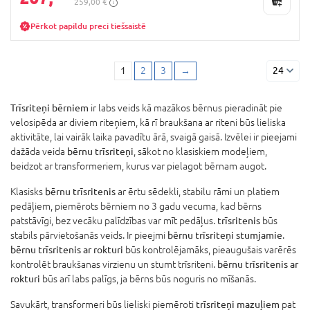
259,00 €
Pērkot papildu preci tiešsaistē
1
2
3
→
24
Trīsriteņi bērniem
ir labs veids kā mazākos bērnus pieradināt pie
velosipēda ar diviem riteņiem, kā rī braukšana ar riteni būs lieliska
aktivitāte, lai vairāk laika pavadītu ārā, svaigā gaisā. Izvēlei ir pieejami
dažāda veida
bērnu trīsriteņi
, sākot no klasiskiem modeļiem,
beidzot ar transformeriem, kurus var pielagot bērnam augot.
Klasisks
bērnu trīsritenis
ar ērtu sēdekli, stabilu rāmi un platiem
pedāļiem, piemērots bērniem no 3 gadu vecuma, kad bērns
patstāvīgi, bez vecāku palīdzības var mīt pedāļus.
trīsritenis
būs
stabils pārvietošanās veids. Ir pieejmi
bērnu trīsriteņi stumjamie
.
bērnu trīsritenis ar rokturi
būs kontrolējamāks, pieaugušais varērēs
kontrolēt braukšanas virzienu un stumt trīsriteni.
bērnu trīsritenis ar
rokturi
būs arī labs palīgs, ja bērns būs noguris no mīšanās.
Savukārt, transformeri būs lieliski piemēroti
trīsriteņi mazuļiem
pat