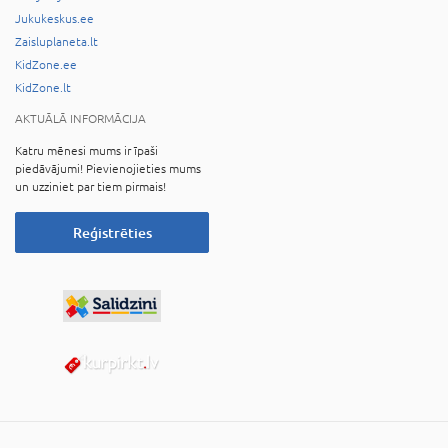
Jukukeskus.ee
Zaisluplaneta.lt
KidZone.ee
KidZone.lt
AKTUĀLĀ INFORMĀCIJA
Katru mēnesi mums ir īpaši
piedāvājumi! Pievienojieties mums
un uzziniet par tiem pirmais!
Reģistrēties