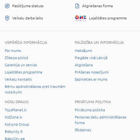
Pasūtījuma statuss
Atgriešanas forma
Veikalu darba laiks
Lojalitātes programma
VISPĀRĪGA INFORMĀCIJA
PALĪDZĪBA UN INFORMĀCIJA
Par mums
Maksājumi
Zīdaiņa pūriņš
Piegāde visā Latvijā
Garantija un serviss
Atgriešana
Lojalitātes programma
Pirkšanas nosacījumi
Veikalu kontakti
Sazinieties ar mums
Bērnu apdrošināšanas pret traumām
noteikumi
MŪSU DRAUGI
PRIVĀTUMA POLITIKA
ToysPlanet.lv
Privātuma politika
KidZone.lv
Personas datu administrēšanas
forma
Kotryna Group
Sīkdatnes
Babycity.lt
BabyCity.ee