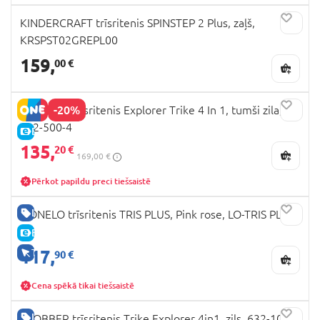
KINDERCRAFT trīsritenis SPINSTEP 2 Plus, zaļš,
KRSPST02GREPL00
159,
00 €
-20%
GLOBBER trīsritenis Explorer Trike 4 In 1, tumši zila,
632-500-4
E-CENA
135,
20 €
169,00 €
Pērkot papildu preci tiešsaistē
LABA CENA
LIONELO trīsritenis TRIS PLUS, Pink rose, LO-TRIS PLUS
E-CENA
117,
TIKAI TIEŠSAISTĒ
90 €
Cena spēkā tikai tiešsaistē
LABA CENA
GLOBBER trīsritenis Trike Explorer 4in1, zils, 632-105