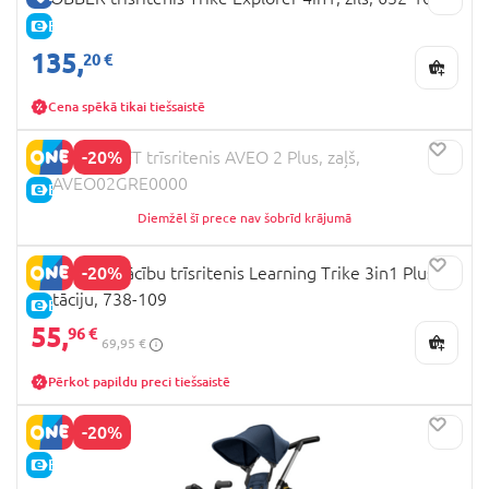
E-CENA
135,
20 €
Cena spēkā tikai tiešsaistē
-20%
KINDERCRAFT trīsritenis AVEO 2 Plus, zaļš,
KRAVEO02GRE0000
E-CENA
Diemžēl šī prece nav šobrīd krājumā
-20%
GLOBBER mācību trīsritenis Learning Trike 3in1 Plus,
pistāciju, 738-109
E-CENA
55,
96 €
69,95 €
Pērkot papildu preci tiešsaistē
-20%
E-CENA