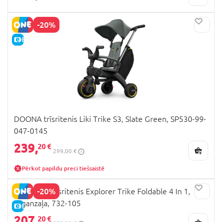
-20%
E-CENA
DOONA trīsritenis Liki Trike S3, Slate Green, SP530-99-
047-0145
239,
20 €
299,00 €
Pērkot papildu preci tiešsaistē
-20%
GLOBBER trīsritenis Explorer Trike Foldable 4 In 1,
zilganzaļa, 732-105
E-CENA
207,
20 €