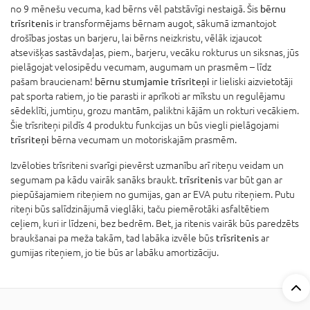
no 9 mēnešu vecuma, kad bērns vēl patstāvīgi nestaigā. Šis
bērnu
trīsritenis
ir transformējams bērnam augot, sākumā izmantojot
drošības jostas un barjeru, lai bērns neizkristu, vēlāk izjaucot
atsevišķas sastāvdaļas, piem., barjeru, vecāku rokturus un siksnas, jūs
pielāgojat velosipēdu vecumam, augumam un prasmēm – līdz
pašam braucienam!
bērnu stumjamie trīsriteņi
ir lieliski aizvietotāji
pat sporta ratiem, jo tie parasti ir aprīkoti ar mīkstu un regulējamu
sēdeklīti, jumtiņu, grozu mantām, paliktni kājām un rokturi vecākiem.
Šie trīsriteņi pildīs 4 produktu funkcijas un būs viegli pielāgojami
trīsriteņi
bērna vecumam un motoriskajām prasmēm.
Izvēloties trīsriteni svarīgi pievērst uzmanību arī riteņu veidam un
segumam pa kādu vairāk sanāks braukt.
trīsritenis
var būt gan ar
piepūšajamiem riteņiem no gumijas, gan ar EVA putu riteņiem. Putu
riteņi būs salīdzinājumā vieglāki, taču piemērotāki asfaltētiem
ceļiem, kuri ir līdzeni, bez bedrēm. Bet, ja ritenis vairāk būs paredzēts
braukšanai pa meža takām, tad labāka izvēle būs
trīsritenis
ar
gumijas riteņiem, jo tie būs ar labāku amortizāciju.