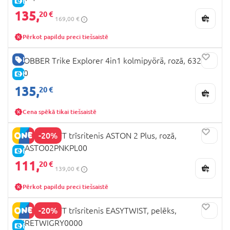
E-CENA
135,
20 €
169,00 €
Pērkot papildu preci tiešsaistē
LABA CENA
GLOBBER Trike Explorer 4in1 kolmipyörä, rozā, 632-
110
E-CENA
135,
20 €
Cena spēkā tikai tiešsaistē
-20%
KINDERCRAFT trīsritenis ASTON 2 Plus, rozā,
KRASTO02PNKPL00
E-CENA
111,
20 €
139,00 €
Pērkot papildu preci tiešsaistē
-20%
KINDERKRAFT trīsritenis EASYTWIST, pelēks,
KKRETWIGRY0000
E-CENA