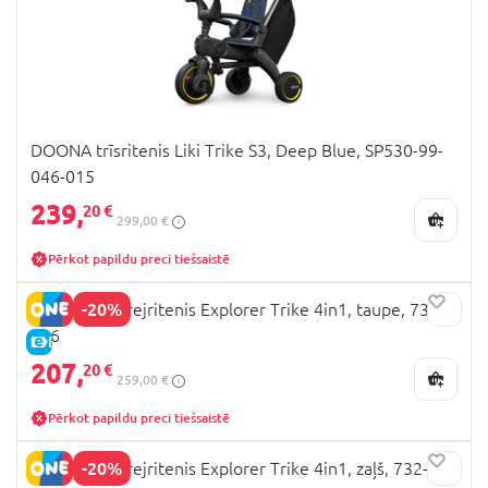
DOONA trīsritenis Liki Trike S3, Deep Blue, SP530-99-
046-015
239,
20 €
299,00 €
Pērkot papildu preci tiešsaistē
-20%
GLOBBER skrejritenis Explorer Trike 4in1, taupe, 732-
466
E-CENA
207,
20 €
259,00 €
Pērkot papildu preci tiešsaistē
-20%
GLOBBER skrejritenis Explorer Trike 4in1, zaļš, 732-104