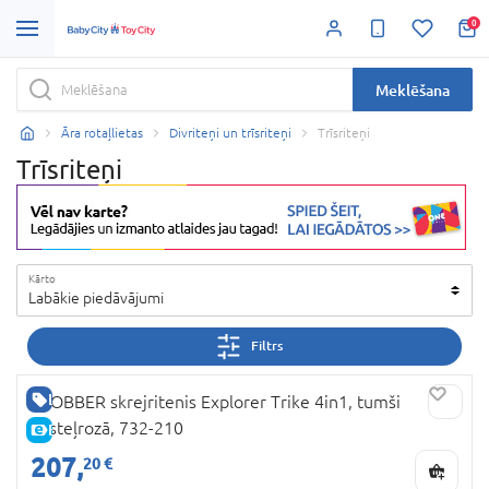
0
Meklēšana
Āra rotaļlietas
Divriteņi un trīsriteņi
Trīsriteņi
Trīsriteņi
Kārto
Labākie piedāvājumi
Filtrs
LABA CENA
GLOBBER skrejritenis Explorer Trike 4in1, tumši
pasteļrozā, 732-210
E-CENA
207,
20 €