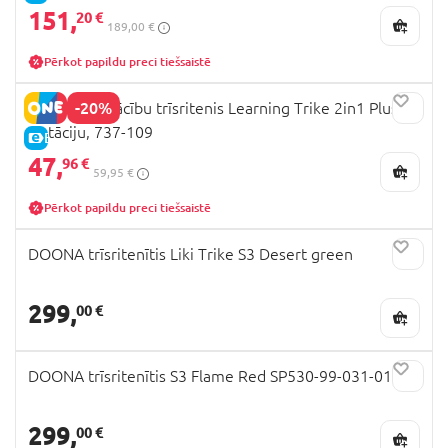
151,
20 €
189,00 €
Pērkot papildu preci tiešsaistē
-20%
GLOBBER mācību trīsritenis Learning Trike 2in1 Plus,
pistāciju, 737-109
E-CENA
47,
96 €
59,95 €
Pērkot papildu preci tiešsaistē
DOONA trīsritenītis Liki Trike S3 Desert green
299,
00 €
DOONA trīsritenītis S3 Flame Red SP530-99-031-015
299,
00 €