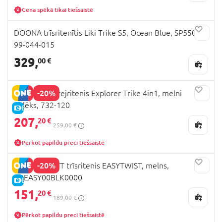
Cena spēkā tikai tiešsaistē
DOONA trīsritenītis Liki Trike S5, Ocean Blue, SP550-
99-044-015
329,
00 €
-20%
GLOBBER skrejritenis Explorer Trike 4in1, melni
pelēks, 732-120
E-CENA
207,
20 €
259,00 €
Pērkot papildu preci tiešsaistē
-20%
KINDERKRAFT trīsritenis EASYTWIST, melns,
KREASY00BLK0000
E-CENA
151,
20 €
189,00 €
Pērkot papildu preci tiešsaistē