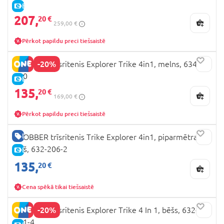
E-CENA
207,
20 €
259,00 €
Pērkot papildu preci tiešsaistē
-20%
GLOBBER trīsritenis Explorer Trike 4in1, melns, 634-
120
E-CENA
135,
20 €
169,00 €
Pērkot papildu preci tiešsaistē
LABA CENA
GLOBBER trīsritenis Trike Explorer 4in1, piparmētras
zaļš, 632-206-2
E-CENA
135,
20 €
Cena spēkā tikai tiešsaistē
-20%
GLOBBER trīsritenis Explorer Trike 4 In 1, bēšs, 632-
231-4