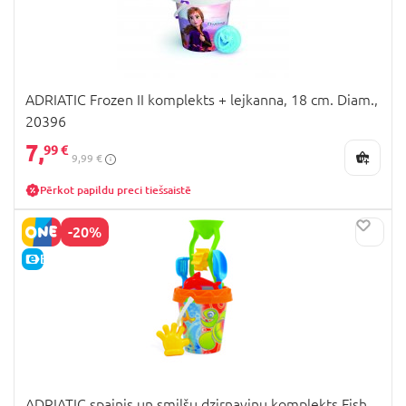
ADRIATIC Frozen II komplekts + lejkanna, 18 cm. Diam.,
20396
7,
99 €
9,99 €
Pērkot papildu preci tiešsaistē
-20%
E-CENA
ADRIATIC spainis un smilšu dzirnaviņu komplekts Fish,