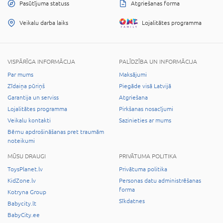
Pasūtījuma statuss
Atgriešanas forma
Veikalu darba laiks
Lojalitātes programma
VISPĀRĪGA INFORMĀCIJA
PALĪDZĪBA UN INFORMĀCIJA
Par mums
Maksājumi
Zīdaiņa pūriņš
Piegāde visā Latvijā
Garantija un serviss
Atgriešana
Lojalitātes programma
Pirkšanas nosacījumi
Veikalu kontakti
Sazinieties ar mums
Bērnu apdrošināšanas pret traumām
noteikumi
MŪSU DRAUGI
PRIVĀTUMA POLITIKA
ToysPlanet.lv
Privātuma politika
KidZone.lv
Personas datu administrēšanas
forma
Kotryna Group
Sīkdatnes
Babycity.lt
BabyCity.ee