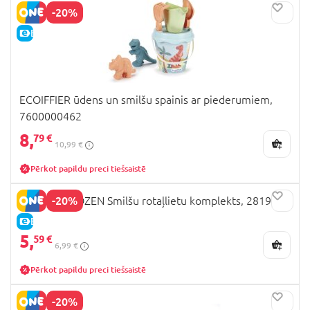
-20%
E-CENA
ECOIFFIER ūdens un smilšu spainis ar piederumiem,
7600000462
8,
79 €
10,99 €
Pērkot papildu preci tiešsaistē
-20%
MONDO FROZEN Smilšu rotaļlietu komplekts, 28194
E-CENA
5,
59 €
6,99 €
Pērkot papildu preci tiešsaistē
-20%