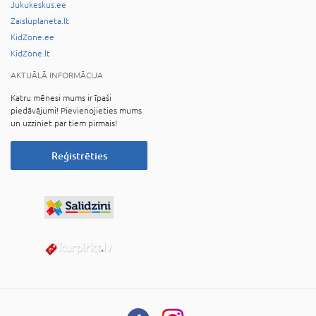
Jukukeskus.ee
Zaisluplaneta.lt
KidZone.ee
KidZone.lt
AKTUĀLĀ INFORMĀCIJA
Katru mēnesi mums ir īpaši
piedāvājumi! Pievienojieties mums
un uzziniet par tiem pirmais!
Reģistrēties