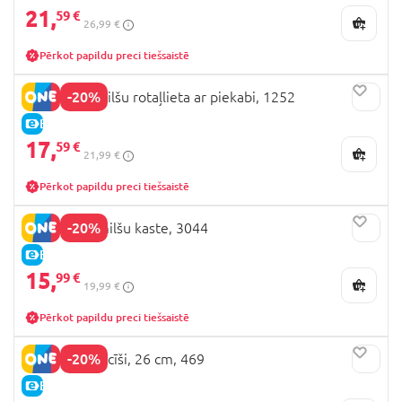
21,
59 €
26,99 €
Pērkot papildu preci tiešsaistē
-20%
ADRIATIC smilšu rotaļlieta ar piekabi, 1252
E-CENA
17,
59 €
21,99 €
Pērkot papildu preci tiešsaistē
-20%
DOLU zila smilšu kaste, 3044
E-CENA
15,
99 €
19,99 €
Pērkot papildu preci tiešsaistē
-20%
ADRIATIC klucīši, 26 cm, 469
E-CENA