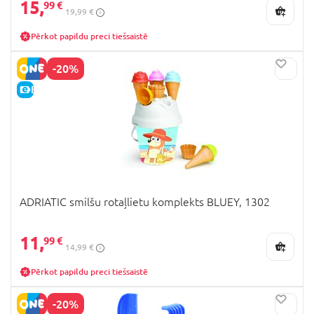
15,
99 €
19,99 €
Pērkot papildu preci tiešsaistē
-20%
E-CENA
ADRIATIC smilšu rotaļlietu komplekts BLUEY, 1302
11,
99 €
14,99 €
Pērkot papildu preci tiešsaistē
-20%