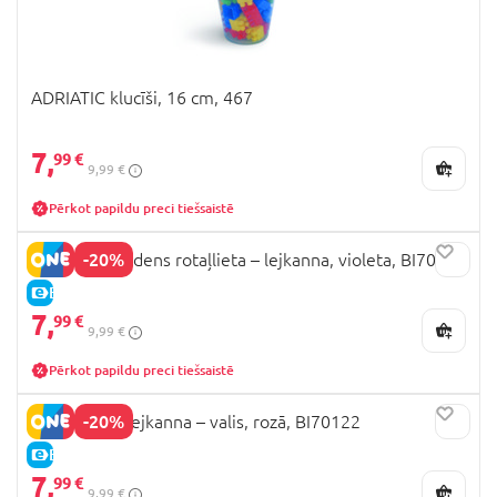
ADRIATIC klucīši, 16 cm, 467
7,
99 €
9,99 €
Pērkot papildu preci tiešsaistē
-20%
BIBIO PlaBi ūdens rotaļlieta – lejkanna, violeta, BI70110
E-CENA
7,
99 €
9,99 €
Pērkot papildu preci tiešsaistē
-20%
BIBIO DolBi lejkanna – valis, rozā, BI70122
E-CENA
7,
99 €
9,99 €