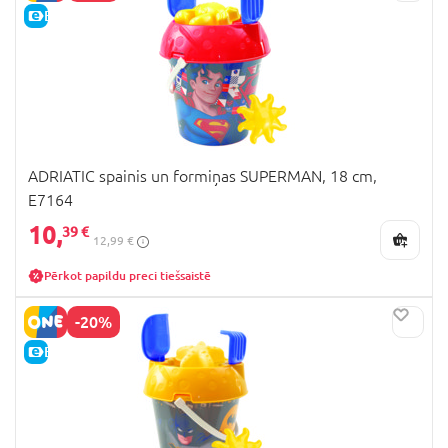
E-CENA
ADRIATIC spainis un formiņas SUPERMAN, 18 cm,
E7164
10,
39 €
12,99 €
Pērkot papildu preci tiešsaistē
-20%
E-CENA