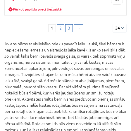
Pērkot papildu preci tiešsaistē
1
2
3
→
24
Ikviens bērns ar visliekāko prieku pavadīs laiku laukā, tikai bērnam ir
nepieciešams iemesls un aizraujošs laika kavēklis ar ko sevi izklaidēt.
Jo vairāk laika bērni pavada svaigā gaisā, jo vairāk tiek stiprināts viņu
organisms, nervu sistēma, imunitāte, viņi vairāk kustas, mācās
komunicēt ar apkārtējiem, pilnveidojot savas personīgās un sociālās
iemaņas. Tuvojoties siltajam laikam mūsu bērni aizvien vairāk pavada
laiku ārā, svaigā gaisā. Arī mēs ieplānojam atvaļinājumus, piemēram,
pludmalē, baudot silto vasaru. Par aktivitātēm pludmalē sajūsmā
noteikti būs arī bērni, kuri varēs ļauties ūdens un smilšu rotaļu
priekiem. Aktivitātes smiltīs bērni varēs piedzīvot arī piemājas smilšu
kastē, tapēc
smilšu kastes rotaļlietas
būs neatņemama sastāvdaļa
bērna rotaļlietu krājumā. Jāpiebilst, ka
smilšu rotaļlietas
būs ne tikai
jautrs veids ar ko nodarbināt bērnu, bet tās būs ļoti noderīgas arī
bērna attīstībā. Rotaļas smiltīs būs viens no veidiem kā attīstīt sīko
motoriku un lielisks relaksācijas un emociju apslapēšanas veids.