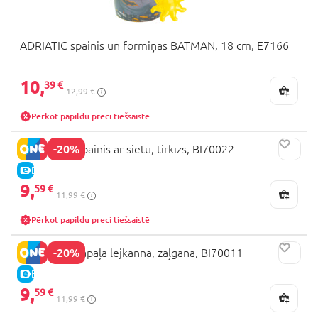
ADRIATIC spainis un formiņas BATMAN, 18 cm, E7166
10,
39 €
12,99 €
Pērkot papildu preci tiešsaistē
-20%
BIBIO PoBi spainis ar sietu, tirkīzs, BI70022
E-CENA
9,
59 €
11,99 €
Pērkot papildu preci tiešsaistē
-20%
BIBIO GloBi apaļa lejkanna, zaļgana, BI70011
E-CENA
9,
59 €
11,99 €