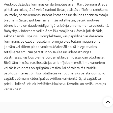
Veidojot dažādas formiņas un darbojoties ar smiltīm, bērnam strādā
pirksti un rokas, tādā veidā darinot lietas, attīstās arī bērna radošums
un iztēle, bērns iemācās strādāt komandā un dalīties ar citiem rotaļu
biedriem. Sagādājot bērnam
smilšu rotaļlietas
, vecāki motivēs
bērnu jaunu un daudzveidīgu figūru, būvju un ornamentu veidošanā.
Babycity.lv interneta veikalā smilšu rotaļlietu klāsts ir ļoti dažāds,
sākot ar smilšu spainīšu komplektiem, kas papildināti ar dažādām
formiņām, beidzot ar veselām formiņu piepildītām mugursomām,
ķerrām vai citiem piederumiem. Materiāli no kā ir izgatavotas
rotaļlietas smiltīm
parasti ir no saules un ūdens izturīgas
plastmasas, kas būs piemēroti gan izklaidēm dārzā, gan pludmalē.
Bieži tām ir krāsainas ilustrācijas ar iemīļotiem multfilmu varoņiem
vai tās ir veidotas no spilgtām krasām, lai bērniem tās izraisītu
papildus interesi. Smilšu rotaļlietas var būt lielisks pārsteigums, ko
sagādāt bērnam kādos īpašos svētkos vai vienkārši, lai sagādātu
prieku ikdienā. Atliek izvēlēties tikai savu favorītu un smilšu rotaļas
var sākties!