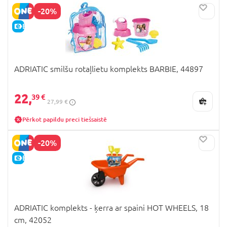
-20%
E-CENA
ADRIATIC smilšu rotaļlietu komplekts BARBIE, 44897
22,
39 €
27,99 €
Pērkot papildu preci tiešsaistē
-20%
E-CENA
ADRIATIC komplekts - ķerra ar spaini HOT WHEELS, 18
cm, 42052