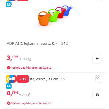
E-CENA
ADRIATIC lejkanna, asort., 0,7 l, 212
3,
19 €
3,99 €
Pērkot papildu preci tiešsaistē
-20%
ADRIATIC lāpsta, asort., 31 cm, 55
E-CENA
0,
79 €
0,99 €
Pērkot papildu preci tiešsaistē