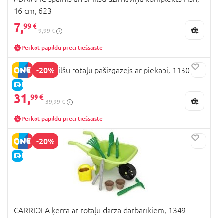
16 cm, 623
7,
99 €
9,99 €
Pērkot papildu preci tiešsaistē
-20%
ADRIATIC smilšu rotaļu pašizgāzējs ar piekabi, 1130
E-CENA
31,
99 €
39,99 €
Pērkot papildu preci tiešsaistē
-20%
E-CENA
CARRIOLA ķerra ar rotaļu dārza darbarīkiem, 1349