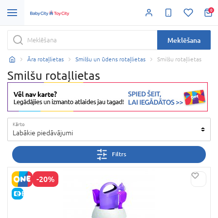
0
Meklēšana
Āra rotaļlietas
Smilšu un ūdens rotaļlietas
Smilšu rotaļlietas
Smilšu rotaļlietas
Kārto
Labākie piedāvājumi
Filtrs
-20%
E-CENA