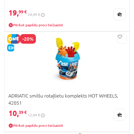
19,
99 €
24,99 €
Pērkot papildu preci tiešsaistē
-20%
E-CENA
ADRIATIC smilšu rotaļlietu komplekts HOT WHEELS,
42051
10,
39 €
12,99 €
Pērkot papildu preci tiešsaistē