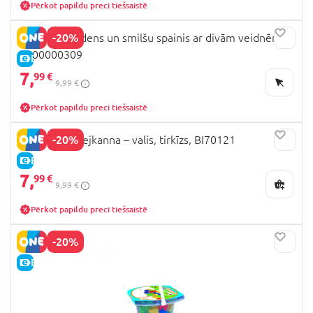
Pērkot papildu preci tiešsaistē
-20%
ECOIFFIER ūdens un smilšu spainis ar divām veidnēm,
7600000309
E-CENA
7,
99 €
9,99 €
Pērkot papildu preci tiešsaistē
-20%
BIBIO DolBi lejkanna – valis, tirkīzs, BI70121
E-CENA
7,
99 €
9,99 €
Pērkot papildu preci tiešsaistē
-20%
E-CENA