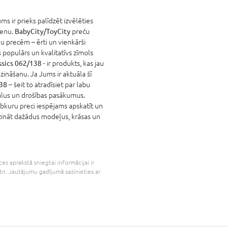
s ir prieks palīdzēt izvēlēties
cenu.
BabyCity/ToyCity
preču
u precēm – ērti un vienkārši
populārs un kvalitatīvs zīmols
sics 062/138
- ir produkts, kas jau
dzināšanu. Ja Jums ir aktuāla šī
38
– šeit to atradīsiet par labu
iālus un drošības pasākumus.
ebkuru preci iespējams apskatīt un
īdzināt dažādus modeļus, krāsas un
es aprakstā sniegtai informācijai ir
tri. Jautājumu gadījumā sazinieties ar