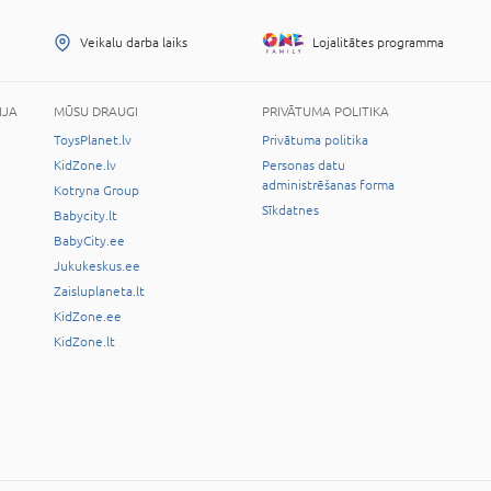
Veikalu darba laiks
Lojalitātes programma
IJA
MŪSU DRAUGI
PRIVĀTUMA POLITIKA
ToysPlanet.lv
Privātuma politika
KidZone.lv
Personas datu
administrēšanas forma
Kotryna Group
Sīkdatnes
Babycity.lt
BabyCity.ee
Jukukeskus.ee
Zaisluplaneta.lt
KidZone.ee
KidZone.lt