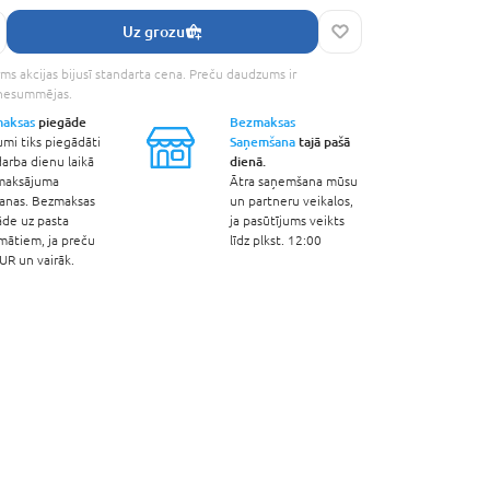
Uz grozu
ms akcijas bijusī standarta cena. Preču daudzums ir
 nesummējas.
aksas
piegāde
Bezmaksas
Saņemšana
tajā pašā
umi tiks piegādāti
dienā.
arba dienu laikā
maksājuma
Ātra saņemšana mūsu
šanas. Bezmaksas
un partneru veikalos,
āde uz pasta
ja pasūtījums veikts
mātiem, ja preču
līdz plkst. 12:00
R un vairāk.