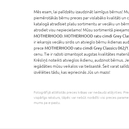
Mēs esam, lai palīdzētu izaudzināt laimīgus bērnus! Mum
piemērotākās bērnu preces par vislabāko kvalitāti un 
katalogā atradīsiet plašu sortimentu ar vecāku un bērn
atrodiet visu nepieciešamo! Mūsu sortimentā pieejams 
MOTHERHOOD
.
MOTHERHOOD ratu cimdi Grey Clas
ir iekarojis vecāku sirdis un atvieglo bērnu ikdienas au
prece
MOTHERHOOD ratu cimdi Grey Classics 062/1
cenu. Tie ir ražoti izmantojot augstas kvalitātes mater
Krēsliņš noteikti atvieglos ikdienu, audzinot bērnus. J
iegādāties mūsu veikalos vai tiešsaistē. Šeit varat sal
izvēlēties tādu, kas iepriecinās Jūs un mazo!
Fotogrāfijā attēlotās preces krāsas var nedaudz atšķirties. Prec
vispārīgs raksturs, tāpēc var nebūt norādīti visi preces parame
mums pa e-pastu.