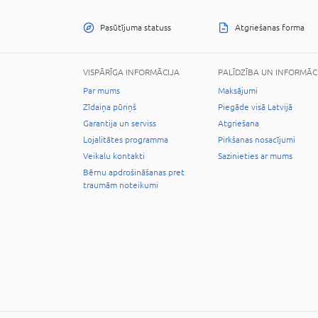
Pasūtījuma statuss
Atgriešanas forma
VISPĀRĪGA INFORMĀCIJA
PALĪDZĪBA UN INFORMĀC
Par mums
Maksājumi
Zīdaiņa pūriņš
Piegāde visā Latvijā
Garantija un serviss
Atgriešana
Lojalitātes programma
Pirkšanas nosacījumi
Veikalu kontakti
Sazinieties ar mums
Bērnu apdrošināšanas pret
traumām noteikumi