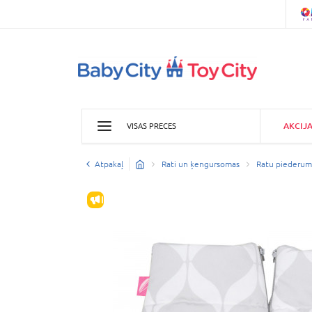
AKCIJ
VISAS PRECES
Atpakaļ
Rati un ķengursomas
Ratu piederum
IZPĀRDOŠANA