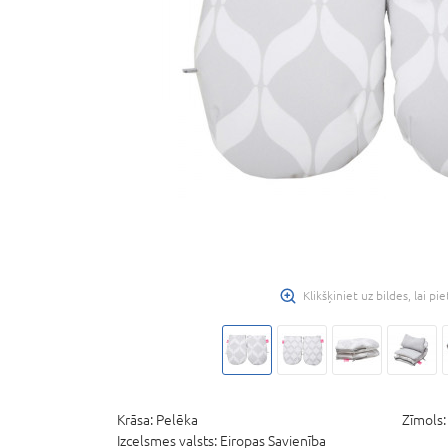
Klikšķiniet uz bildes, lai pi
Krāsa:
Pelēka
Zīmols
Izcelsmes valsts:
Eiropas Savienība