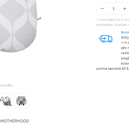
* www.babycity.lv pir
ierobežots. Atlaides
Bezm
Sūtīj
1–3 d
pēc 
veik
pieg
auto
summa sasniedz 60 EU
etuvinātu.
:
MOTHERHOOD