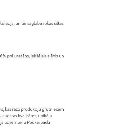
rkulācija, un tie saglabā rokas siltas
m
 6% poliuretāns, iekšējais slānis un
kas ražo produkciju grūtniecēm
augstas kvalitātes, unikāla
ināja uzņēmumu Podkarpacki