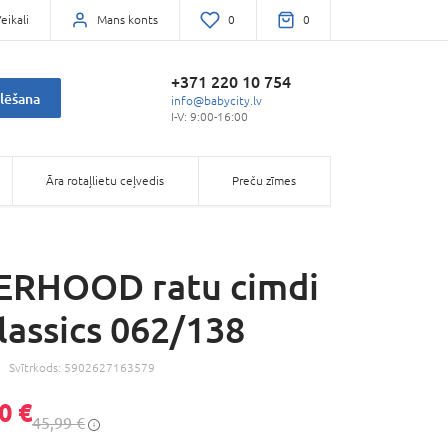
eikali
Mans konts
0
0
+371 220 10 754
lēšana
info@babycity.lv
I-V: 9:00-16:00
Āra rotaļlietu ceļvedis
Preču zīmes
RHOOD ratu cimdi
lassics 062/138
Svītrkods:
5902627163579
0 €
45,99 €