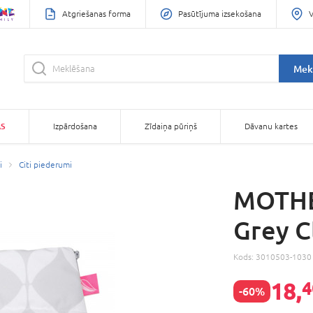
Atgriešanas forma
Pasūtījuma izsekošana
V
Mek
AS
Izpārdošana
Zīdaiņa pūriņš
Dāvanu kartes
i
Citi piederumi
MOTHE
Grey C
Kods:
3010503-1030
18,
4
-60%