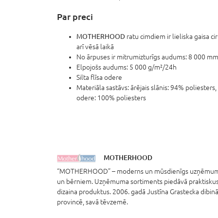
Par preci
MOTHERHOOD
ratu cimdiem ir lieliska gaisa ci
arī vēsā laikā
No ārpuses ir mitrumizturīgs audums: 8 000 m
Elpojošs audums: 5 000 g/m²/24h
Silta flīsa odere
Materiāla sastāvs: ārējais slānis: 94% poliesters,
odere: 100% poliesters
MOTHERHOOD
“MOTHERHOOD” – moderns un mūsdienīgs uzņēmums, 
un bērniem. Uzņēmuma sortiments piedāvā praktiskus, 
dizaina produktus. 2006. gadā Justīna Grastecka dib
provincē, savā tēvzemē.