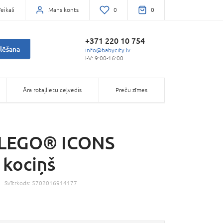
eikali
Mans konts
0
0
+371 220 10 754
lēšana
info@babycity.lv
I-V: 9:00-16:00
Āra rotaļlietu ceļvedis
Preču zīmes
 LEGO® ICONS
 kociņš
Svītrkods:
5702016914177