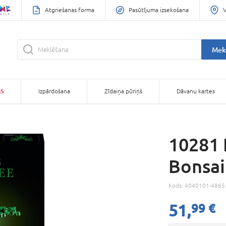
Atgriešanas forma
Pasūtījuma izsekošana
V
Mek
AS
Izpārdošana
Zīdaiņa pūriņš
Dāvanu kartes
10281
Bonsai
Kods:
4040101-4865
51,
99 €