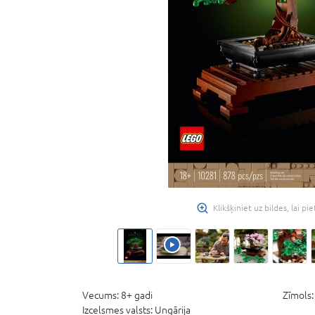
Klikšķiniet uz bildes, lai pi
Vecums:
8+ gadi
Zīmols
Izcelsmes valsts:
Ungārija