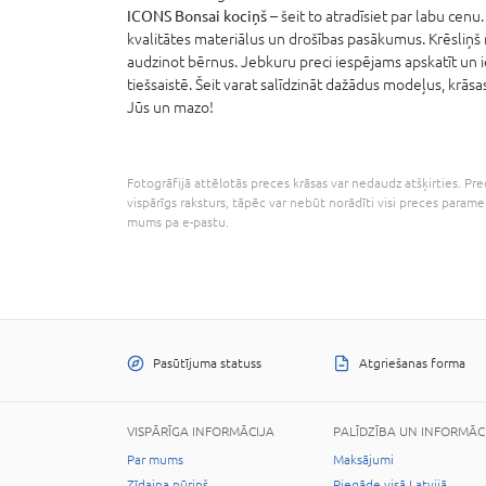
ICONS Bonsai kociņš
– šeit to atradīsiet par labu cenu.
kvalitātes materiālus un drošības pasākumus. Krēsliņš n
audzinot bērnus. Jebkuru preci iespējams apskatīt un 
tiešsaistē. Šeit varat salīdzināt dažādus modeļus, krāsas
Jūs un mazo!
Fotogrāfijā attēlotās preces krāsas var nedaudz atšķirties. Prec
vispārīgs raksturs, tāpēc var nebūt norādīti visi preces parame
mums pa e-pastu.
Pasūtījuma statuss
Atgriešanas forma
VISPĀRĪGA INFORMĀCIJA
PALĪDZĪBA UN INFORMĀC
Par mums
Maksājumi
Zīdaiņa pūriņš
Piegāde visā Latvijā