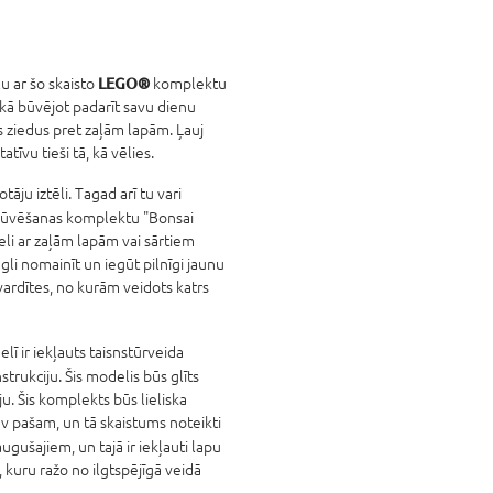
LEGO®
 ar šo skaisto
komplektu
s, kā būvējot padarīt savu dienu
s ziedus pret zaļām lapām. Ļauj
tīvu tieši tā, kā vēlies.
āju iztēli. Tagad arī tu vari
ūvēšanas komplektu "Bonsai
eli ar zaļām lapām vai sārtiem
gli nomainīt un iegūt pilnīgi jaunu
s vardītes, no kurām veidots katrs
lī ir iekļauts taisnstūrveida
strukciju. Šis modelis būs glīts
u. Šis komplekts būs lieliska
 pašam, un tā skaistums noteikti
ugušajiem, un tajā ir iekļauti lapu
 kuru ražo no ilgtspējīgā veidā