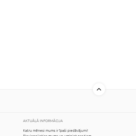
AKTUĀLĀ INFORMĀCIJA
Katru mēnesi mums ir īpaši piedāvājumi!
Pievienojieties mums un uzziniet par tiem