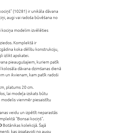
ciņš" (10281) ir unikāla dāvana
ciņi, augi vai radoša būvēšana no
i kociņa modelim izvēlēties
 ziedos. Komplektā ir
atgādina koka dēlīšu konstrukciju,
 izlikt apskatei.
āvana pieaugušajiem, kuriem patīk
rī kolosāla dāvana dzimšanas dienā
iem un ikvienam, kam patīk radoši
cm, platums 20 cm.
os, lai modeļa izskats būtu
is modelis vienmēr piesaistītu
šanas veidu un izpētīt neparastās
mplektā "Bonsai kociņš".
O
Botānikas kolekcijā. Šajā
ementi, kas izgatavoti no augu