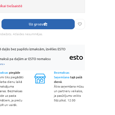
kai tiešsaistē
Uz grozu
robežots. Atlaides nesummējas.
 daļās bez papildu izmaksām, izvēlies ESTO
aksā pa daļām ar ESTO nomaksu
ors >
aksas
piegāde
Bezmaksas
Saņemšana
tajā pašā
umi tiks piegādāti
dienā.
arba dienu laikā
maksājuma
Ātra saņemšana mūsu
šanas. Bezmaksas
un partneru veikalos,
āde uz pasta
ja pasūtījums veikts
mātiem, ja preču
līdz plkst. 12:00
R un vairāk.