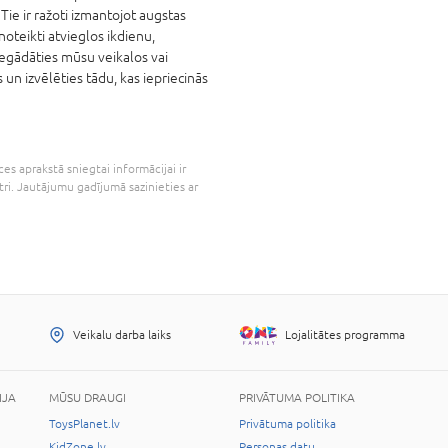
 Tie ir ražoti izmantojot augstas
oteikti atvieglos ikdienu,
iegādāties mūsu veikalos vai
 un izvēlēties tādu, kas iepriecinās
es aprakstā sniegtai informācijai ir
tri. Jautājumu gadījumā sazinieties ar
Veikalu darba laiks
Lojalitātes programma
IJA
MŪSU DRAUGI
PRIVĀTUMA POLITIKA
ToysPlanet.lv
Privātuma politika
KidZone.lv
Personas datu