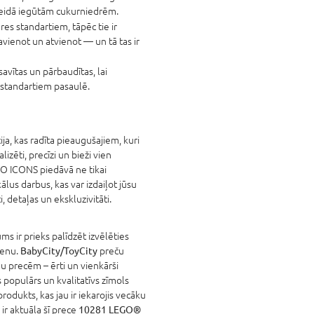
 veidā iegūtām cukurniedrēm.
res standartiem, tāpēc tie ir
avienot un atvienot — un tā tas ir
savītas un pārbaudītas, lai
 standartiem pasaulē.
a, kas radīta pieaugušajiem, kuri
zēti, precīzi un bieži vien
GO ICONS piedāvā ne tikai
ālus darbus, kas var izdaiļot jūsu
i, detaļas un ekskluzivitāti.
s ir prieks palīdzēt izvēlēties
cenu.
BabyCity/ToyCity
preču
u precēm – ērti un vienkārši
populārs un kvalitatīvs zīmols
 produkts, kas jau ir iekarojis vecāku
ir aktuāla šī prece
10281 LEGO®