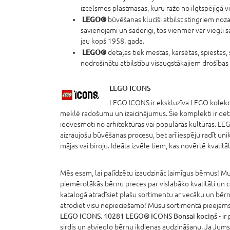
izcelsmes plastmasas, kuru ražo no ilgtspējīgā
LEGO®
būvēšanas klucīši atbilst stingriem noza
savienojami un saderīgi, tos vienmēr var viegli s
jau kopš 1958. gada.
LEGO®
detaļas tiek mestas, karsētas, spiestas, 
nodrošinātu atbilstību visaugstākajiem drošības
LEGO ICONS
LEGO ICONS ir ekskluzīva LEGO kolekcij
meklē radošumu un izaicinājumus. Šie komplekti ir detali
iedvesmoti no arhitektūras vai populārās kultūras. LE
aizraujošu būvēšanas procesu, bet arī iespēju radīt unik
mājas vai biroju. Ideāla izvēle tiem, kas novērtē kvalitāt
Mēs esam, lai palīdzētu izaudzināt laimīgus bērnus! Mum
piemērotākās bērnu preces par vislabāko kvalitāti un 
katalogā atradīsiet plašu sortimentu ar vecāku un bērn
atrodiet visu nepieciešamo! Mūsu sortimentā pieejams 
LEGO ICONS
.
10281 LEGO® ICONS Bonsai kociņš
- ir
sirdis un atvieglo bērnu ikdienas audzināšanu. Ja Jums 