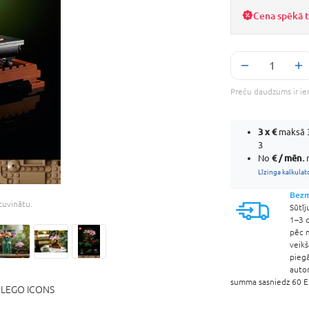
Cena spēkā ti
Preču daudzums ir ie
3 x
€
maksā 3
3
€ / mēn.
No
m
Līzinga kalkulat
Bezm
etuvinātu.
Sūtīj
1–3 d
pēc 
veik
pieg
auto
summa sasniedz 60 EU
:
LEGO ICONS