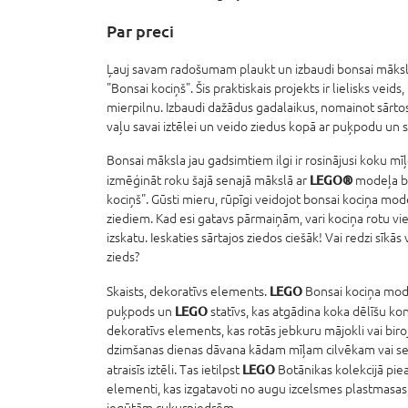
Par preci
Ļauj savam radošumam plaukt un izbaudi bonsai mākslu
"Bonsai kociņš". Šis praktiskais projekts ir lielisks veid
mierpilnu. Izbaudi dažādus gadalaikus, nomainot sārto
vaļu savai iztēlei un veido ziedus kopā ar puķpodu un sta
Bonsai māksla jau gadsimtiem ilgi ir rosinājusi koku mīļot
LEGO®
izmēģināt roku šajā senajā mākslā ar
modeļa b
kociņš". Gūsti mieru, rūpīgi veidojot bonsai kociņa mod
ziediem. Kad esi gatavs pārmaiņām, vari kociņa rotu vie
izskatu. Ieskaties sārtajos ziedos ciešāk! Vai redzi sīkā
zieds?
LEGO
Skaists, dekoratīvs elements.
Bonsai kociņa mode
LEGO
puķpods un
statīvs, kas atgādina koka dēlīšu kon
dekoratīvs elements, kas rotās jebkuru mājokli vai biroj
dzimšanas dienas dāvana kādam mīļam cilvēkam vai sev
LEGO
atraisīs iztēli. Tas ietilpst
Botānikas kolekcijā piea
elementi, kas izgatavoti no augu izcelsmes plastmasas,
iegūtām cukurniedrēm.