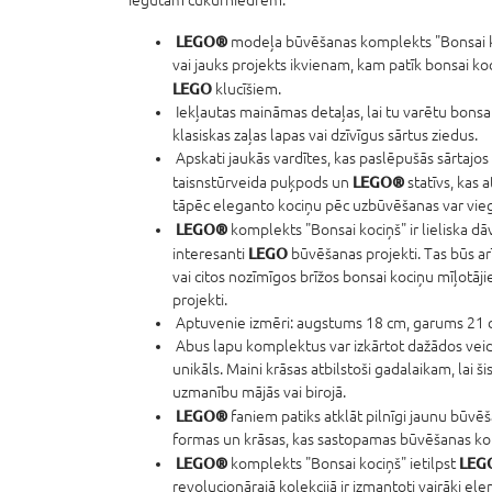
LEGO®
modeļa būvēšanas komplekts "Bonsai ko
vai jauks projekts ikvienam, kam patīk bonsai ko
LEGO
klucīšiem.
Iekļautas maināmas detaļas, lai tu varētu bonsa
klasiskas zaļas lapas vai dzīvīgus sārtus ziedus.
Apskati jaukās vardītes, kas paslēpušās sārtajos
LEGO®
taisnstūrveida puķpods un
statīvs, kas 
tāpēc eleganto kociņu pēc uzbūvēšanas var viegli
LEGO®
komplekts "Bonsai kociņš" ir lieliska d
LEGO
interesanti
būvēšanas projekti. Tas būs a
vai citos nozīmīgos brīžos bonsai kociņu mīļotāj
projekti.
Aptuvenie izmēri: augstums 18 cm, garums 21 
Abus lapu komplektus var izkārtot dažādos veid
unikāls. Maini krāsas atbilstoši gadalaikam, lai š
uzmanību mājās vai birojā.
LEGO®
faniem patiks atklāt pilnīgi jaunu būvē
formas un krāsas, kas sastopamas būvēšanas ko
LEGO®
LEG
komplekts "Bonsai kociņš" ietilpst
revolucionārajā kolekcijā ir izmantoti vairāki el