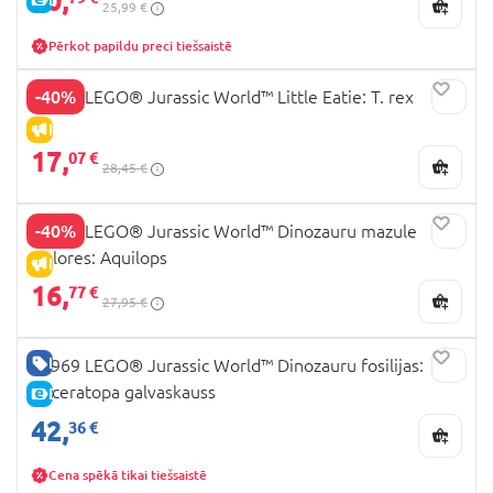
20,
25,99 €
Pērkot papildu preci tiešsaistē
-40%
76967 LEGO® Jurassic World™ Little Eatie: T. rex
IZPĀRDOŠANA
17,
07 €
28,45 €
-40%
76970 LEGO® Jurassic World™ Dinozauru mazule
Dolores: Aquilops
IZPĀRDOŠANA
16,
77 €
27,95 €
LABA CENA
76969 LEGO® Jurassic World™ Dinozauru fosilijas:
Triceratopa galvaskauss
E-CENA
42,
36 €
Cena spēkā tikai tiešsaistē