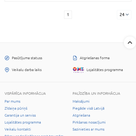
1
24
Pasūtījuma statuss
Atgriešanas forma
Veikalu darba laiks
Lojalitātes programma
VISPĀRĪGA INFORMĀCIJA
PALĪDZĪBA UN INFORMĀCIJA
Par mums
Maksājumi
Zīdaiņa pūriņš
Piegāde visā Latvijā
Garantija un serviss
Atgriešana
Lojalitātes programma
Pirkšanas nosacījumi
Veikalu kontakti
Sazinieties ar mums