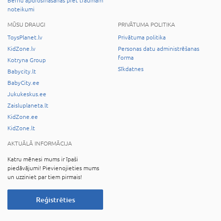
Bērnu apdrošināšanas pret traumām
noteikumi
MŪSU DRAUGI
PRIVĀTUMA POLITIKA
ToysPlanet.lv
Privātuma politika
KidZone.lv
Personas datu administrēšanas
forma
Kotryna Group
Sīkdatnes
Babycity.lt
BabyCity.ee
Jukukeskus.ee
Zaisluplaneta.lt
KidZone.ee
KidZone.lt
AKTUĀLĀ INFORMĀCIJA
Katru mēnesi mums ir īpaši
piedāvājumi! Pievienojieties mums
un uzziniet par tiem pirmais!
Reģistrēties