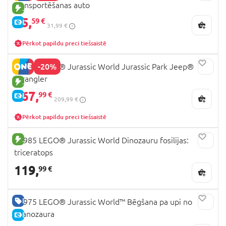
transportēšanas auto
JAUNA PRECE
25,
59 €
E-CENA
31,99 €
Pērkot papildu preci tiešsaistē
-20%
77984 LEGO® Jurassic World Jurassic Park Jeep®
Wrangler
JAUNA PRECE
167,
99 €
E-CENA
209,99 €
Pērkot papildu preci tiešsaistē
JAUNA PRECE
77985 LEGO® Jurassic World Dinozauru fosilijas:
triceratops
119,
99 €
LABA CENA
76975 LEGO® Jurassic World™ Bēgšana pa upi no
tiranozaura
E-CENA