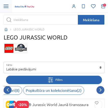
0
Meklēšana
LEGO JURASSIC WORLD
LEGO JURASSIC WORLD
Kārto
Labākie piedāvājumi
Filtrs
struktori
(
8
)
Popkultūra un kolekcionēšana
(
2
)
-20%
77978 LEGO® Jurassic World Jaunā tiranozaura