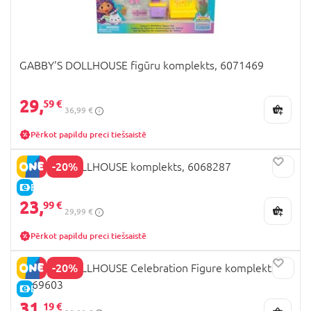
GABBY'S DOLLHOUSE figūru komplekts, 6071469
29,
59 €
36,99 €
Pērkot papildu preci tiešsaistē
-20%
GABBY'S DOLLHOUSE komplekts, 6068287
E-CENA
23,
99 €
29,99 €
Pērkot papildu preci tiešsaistē
-20%
GABBY'S DOLLHOUSE Celebration Figure komplekts,
6069603
E-CENA
31,
19 €