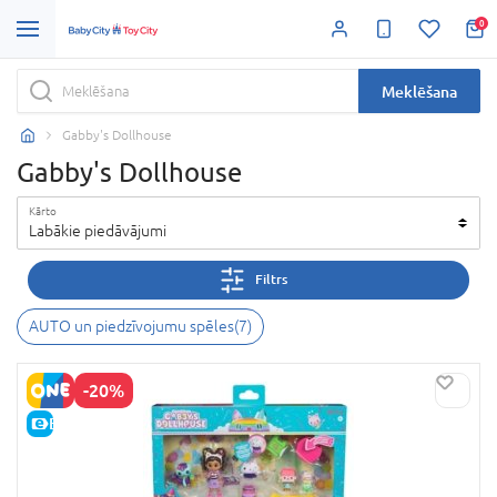
0
Meklēšana
Gabby's Dollhouse
Gabby's Dollhouse
Kārto
Labākie piedāvājumi
Filtrs
AUTO un piedzīvojumu spēles
(
7
)
-20%
E-CENA