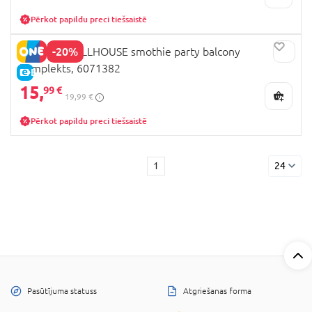
Pērkot papildu preci tiešsaistē
-20%
GABBY'S DOLLHOUSE smothie party balcony
komplekts, 6071382
E-CENA
15,
99 €
19,99 €
Pērkot papildu preci tiešsaistē
1
24
Pasūtījuma statuss
Atgriešanas forma