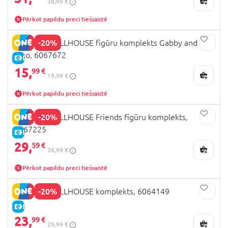
38,99 €
Pērkot papildu preci tiešsaistē
-20%
GABBY'S DOLLHOUSE figūru komplekts Gabby and
Kiko, 6067672
E-CENA
15,
99 €
19,99 €
Pērkot papildu preci tiešsaistē
-20%
GABBY'S DOLLHOUSE Friends figūru komplekts,
6067225
E-CENA
29,
59 €
36,99 €
Pērkot papildu preci tiešsaistē
-20%
GABBY'S DOLLHOUSE komplekts, 6064149
E-CENA
23,
99 €
29,99 €