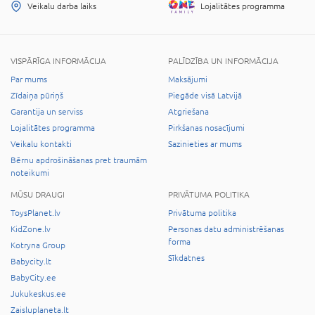
Veikalu darba laiks
Lojalitātes programma
VISPĀRĪGA INFORMĀCIJA
PALĪDZĪBA UN INFORMĀCIJA
Par mums
Maksājumi
Zīdaiņa pūriņš
Piegāde visā Latvijā
Garantija un serviss
Atgriešana
Lojalitātes programma
Pirkšanas nosacījumi
Veikalu kontakti
Sazinieties ar mums
Bērnu apdrošināšanas pret traumām
noteikumi
MŪSU DRAUGI
PRIVĀTUMA POLITIKA
ToysPlanet.lv
Privātuma politika
KidZone.lv
Personas datu administrēšanas
forma
Kotryna Group
Sīkdatnes
Babycity.lt
BabyCity.ee
Jukukeskus.ee
Zaisluplaneta.lt