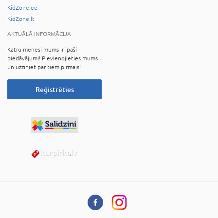
KidZone.ee
KidZone.lt
AKTUĀLĀ INFORMĀCIJA
Katru mēnesi mums ir īpaši
piedāvājumi! Pievienojieties mums
un uzziniet par tiem pirmais!
Reģistrēties