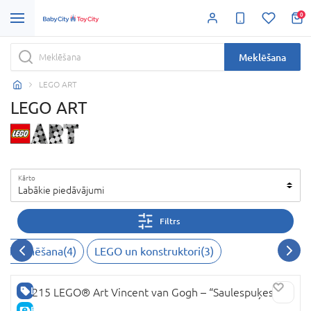
0
Meklēšana
LEGO ART
LEGO ART
Kārto
Labākie piedāvājumi
Filtrs
olekcionēšana
(
4
)
LEGO un konstruktori
(
3
)
LABA CENA
31215 LEGO® Art Vincent van Gogh – “Saulespuķes”
E-CENA