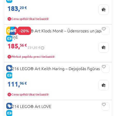
183,
20 €
Cena spēkā tikai tiešsaistē
-20%
31220 LEGO® Art Klods Monē – Ūdensrozes un japāņu
tiltiņš
E-CENA
185,
56 €
231,95 €
Pērkot papildu preci tiešsaistē
LABA CENA
31216 LEGO® Art Keith Haring – Dejojošās figūras
E-CENA
111,
96 €
Cena spēkā tikai tiešsaistē
LABA CENA
31214 LEGO® Art LOVE
E-CENA