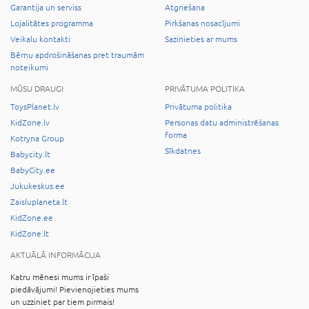
Garantija un serviss
Atgriešana
Lojalitātes programma
Pirkšanas nosacījumi
Veikalu kontakti
Sazinieties ar mums
Bērnu apdrošināšanas pret traumām
noteikumi
MŪSU DRAUGI
PRIVĀTUMA POLITIKA
ToysPlanet.lv
Privātuma politika
KidZone.lv
Personas datu administrēšanas
forma
Kotryna Group
Sīkdatnes
Babycity.lt
BabyCity.ee
Jukukeskus.ee
Zaisluplaneta.lt
KidZone.ee
KidZone.lt
AKTUĀLĀ INFORMĀCIJA
Katru mēnesi mums ir īpaši
piedāvājumi! Pievienojieties mums
un uzziniet par tiem pirmais!