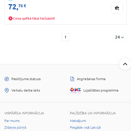
72,
76 €
Cena spēkā tikai tiešsaistē
1
24
Pasūtījuma statuss
Atgriešanas forma
Veikalu darba laiks
Lojalitātes programma
VISPĀRĪGA INFORMĀCIJA
PALĪDZĪBA UN INFORMĀCIJA
Par mums
Maksājumi
Zīdaiņa pūriņš
Piegāde visā Latvijā