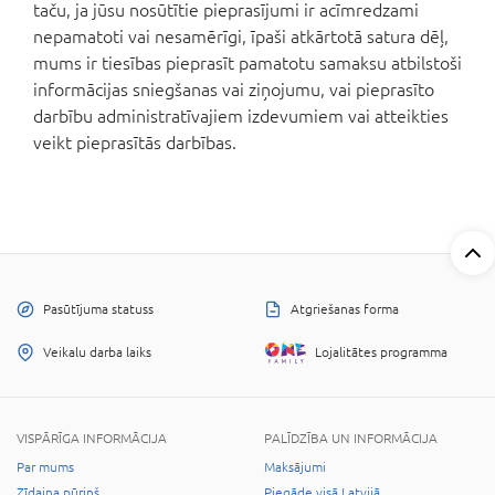
taču, ja jūsu nosūtītie pieprasījumi ir acīmredzami
nepamatoti vai nesamērīgi, īpaši atkārtotā satura dēļ,
mums ir tiesības pieprasīt pamatotu samaksu atbilstoši
informācijas sniegšanas vai ziņojumu, vai pieprasīto
darbību administratīvajiem izdevumiem vai atteikties
veikt pieprasītās darbības.
Pasūtījuma statuss
Atgriešanas forma
Veikalu darba laiks
Lojalitātes programma
VISPĀRĪGA INFORMĀCIJA
PALĪDZĪBA UN INFORMĀCIJA
Par mums
Maksājumi
Zīdaiņa pūriņš
Piegāde visā Latvijā