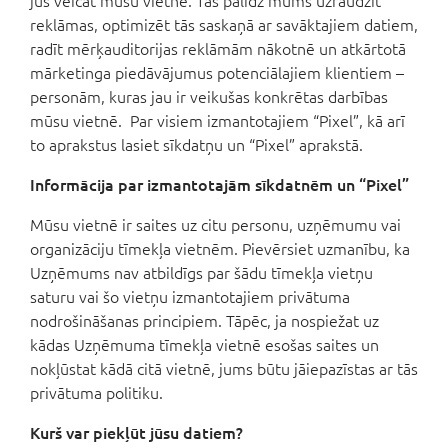
jūs veicat mūsu vietnē. Tas palīdz mums uzraudzīt
reklāmas, optimizēt tās saskaņā ar savāktajiem datiem,
radīt mērķauditorijas reklāmām nākotnē un atkārtotā
mārketinga piedāvājumus potenciālajiem klientiem –
personām, kuras jau ir veikušas konkrētas darbības
mūsu vietnē. Par visiem izmantotajiem “Pixel”, kā arī
to aprakstus lasiet sīkdatņu un “Pixel” aprakstā.
Informācija par izmantotajām sīkdatnēm un “Pixel”
Mūsu vietnē ir saites uz citu personu, uzņēmumu vai
organizāciju tīmekļa vietnēm. Pievērsiet uzmanību, ka
Uzņēmums nav atbildīgs par šādu tīmekļa vietņu
saturu vai šo vietņu izmantotajiem privātuma
nodrošināšanas principiem. Tāpēc, ja nospiežat uz
kādas Uzņēmuma tīmekļa vietnē esošas saites un
nokļūstat kādā citā vietnē, jums būtu jāiepazīstas ar tās
privātuma politiku.
Kurš var piekļūt jūsu datiem?