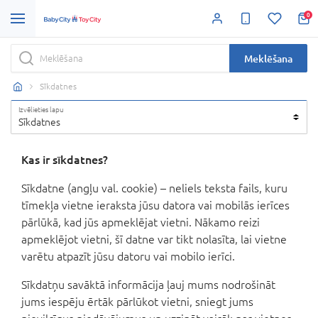
0
Meklēšana
Sīkdatnes
Izvēlieties lapu
Sīkdatnes
Kas ir sīkdatnes?
Sīkdatne (angļu val. cookie) – neliels teksta fails, kuru
tīmekļa vietne ieraksta jūsu datora vai mobilās ierīces
pārlūkā, kad jūs apmeklējat vietni. Nākamo reizi
apmeklējot vietni, šī datne var tikt nolasīta, lai vietne
varētu atpazīt jūsu datoru vai mobilo ierīci.
Sīkdatņu savāktā informācija ļauj mums nodrošināt
jums iespēju ērtāk pārlūkot vietni, sniegt jums