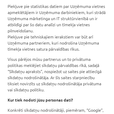
Piekļuve pie statistikas datiem par Uzņēmuma vietnes
apmeklētājiem ir Uzņēmuma darbiniekiem, kuri strādā
Uzņēmuma mārketinga un IT struktūrvienībā un ir
atbildīgi par šo datu analīzi un tīmekļa vietnes
pilnveidošanu.
Piekļuve pie tehniskajiem ierakstiem var būt arī
Uzņēmuma partneriem, kuri nodrošina Uzņēmuma
tīmekļa vietnes satura pārvaldības rīkus.
Visus pārējos mūsu partnerus un to privātuma
politikas meklējiet sīkdatņu pārvaldības rīkā, sadaļā
“Sīkdatņu apraksts”, nospiežot uz saites pie attiecīgā
sīkdatņu nodrošinātāja. Ar šīs saites starpniecību
tiksiet novirzīts uz sīkdatņu nodrošinātāja privātuma
vai sīkdatņu politiku.
Kur tiek nodoti jūsu personas dati?
Konkrēti sīkdatņu nodrošinātāji, piemēram, “Google”,