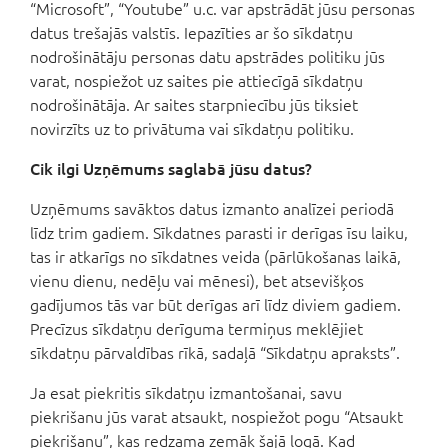
“Microsoft”, “Youtube” u.c. var apstrādāt jūsu personas
datus trešajās valstīs. Iepazīties ar šo sīkdatņu
nodrošinātāju personas datu apstrādes politiku jūs
varat, nospiežot uz saites pie attiecīgā sīkdatņu
nodrošinātāja. Ar saites starpniecību jūs tiksiet
novirzīts uz to privātuma vai sīkdatņu politiku.
Cik ilgi Uzņēmums saglabā jūsu datus?
Uzņēmums savāktos datus izmanto analīzei periodā
līdz trim gadiem. Sīkdatnes parasti ir derīgas īsu laiku,
tas ir atkarīgs no sīkdatnes veida (pārlūkošanas laikā,
vienu dienu, nedēļu vai mēnesi), bet atsevišķos
gadījumos tās var būt derīgas arī līdz diviem gadiem.
Precīzus sīkdatņu derīguma termiņus meklējiet
sīkdatņu pārvaldības rīkā, sadaļā “Sīkdatņu apraksts”.
Ja esat piekritis sīkdatņu izmantošanai, savu
piekrišanu jūs varat atsaukt, nospiežot pogu “Atsaukt
piekrišanu”, kas redzama zemāk šajā logā. Kad