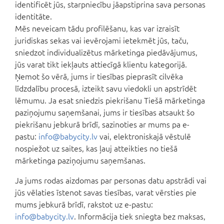
identificēt jūs, starpniecību jāapstiprina sava personas
identitāte.
Mēs neveicam tādu profilēšanu, kas var izraisīt
juridiskas sekas vai ievērojami ietekmēt jūs, taču,
sniedzot individualizētus mārketinga piedāvājumus,
jūs varat tikt iekļauts attiecīgā klientu kategorijā.
Ņemot šo vērā, jums ir tiesības pieprasīt cilvēka
līdzdalību procesā, izteikt savu viedokli un apstrīdēt
lēmumu. Ja esat sniedzis piekrišanu Tiešā mārketinga
paziņojumu saņemšanai, jums ir tiesības atsaukt šo
piekrišanu jebkurā brīdī, sazinoties ar mums pa e-
pastu:
info@babycity.lv
vai, elektroniskajā vēstulē
nospiežot uz saites, kas ļauj atteikties no tiešā
mārketinga paziņojumu saņemšanas.
Ja jums rodas aizdomas par personas datu apstrādi vai
jūs vēlaties īstenot savas tiesības, varat vērsties pie
mums jebkurā brīdī, rakstot uz e-pastu:
info@babycity.lv
. Informācija tiek sniegta bez maksas,