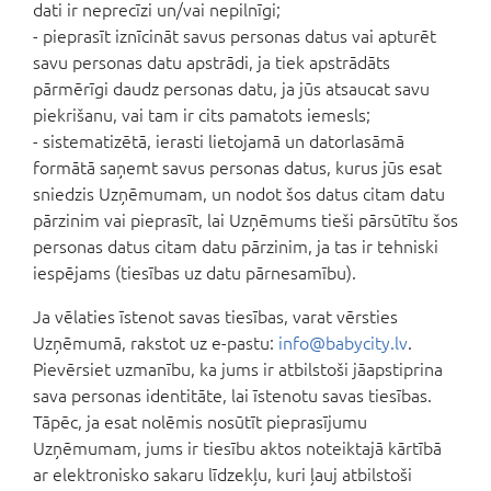
dati ir neprecīzi un/vai nepilnīgi;
- pieprasīt iznīcināt savus personas datus vai apturēt
savu personas datu apstrādi, ja tiek apstrādāts
pārmērīgi daudz personas datu, ja jūs atsaucat savu
piekrišanu, vai tam ir cits pamatots iemesls;
- sistematizētā, ierasti lietojamā un datorlasāmā
formātā saņemt savus personas datus, kurus jūs esat
sniedzis Uzņēmumam, un nodot šos datus citam datu
pārzinim vai pieprasīt, lai Uzņēmums tieši pārsūtītu šos
personas datus citam datu pārzinim, ja tas ir tehniski
iespējams (tiesības uz datu pārnesamību).
Ja vēlaties īstenot savas tiesības, varat vērsties
Uzņēmumā, rakstot uz e-pastu:
info@babycity.lv
.
Pievērsiet uzmanību, ka jums ir atbilstoši jāapstiprina
sava personas identitāte, lai īstenotu savas tiesības.
Tāpēc, ja esat nolēmis nosūtīt pieprasījumu
Uzņēmumam, jums ir tiesību aktos noteiktajā kārtībā
ar elektronisko sakaru līdzekļu, kuri ļauj atbilstoši