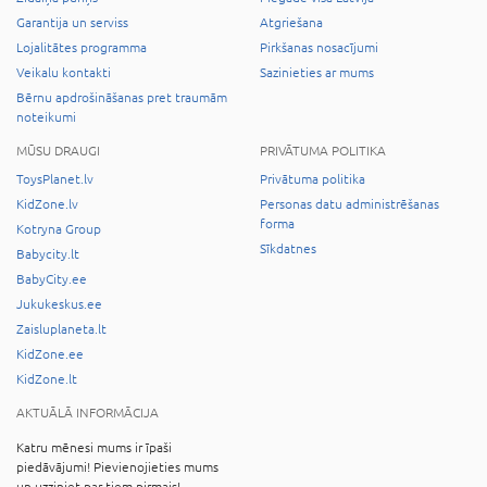
Garantija un serviss
Atgriešana
Lojalitātes programma
Pirkšanas nosacījumi
Veikalu kontakti
Sazinieties ar mums
Bērnu apdrošināšanas pret traumām
noteikumi
MŪSU DRAUGI
PRIVĀTUMA POLITIKA
ToysPlanet.lv
Privātuma politika
KidZone.lv
Personas datu administrēšanas
forma
Kotryna Group
Sīkdatnes
Babycity.lt
BabyCity.ee
Jukukeskus.ee
Zaisluplaneta.lt
KidZone.ee
KidZone.lt
AKTUĀLĀ INFORMĀCIJA
Katru mēnesi mums ir īpaši
piedāvājumi! Pievienojieties mums
un uzziniet par tiem pirmais!