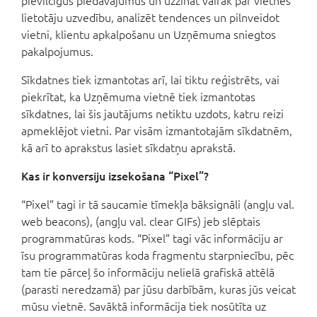
pievilcīgus piedāvājumus un uzzināt vairāk par vietnes
lietotāju uzvedību, analizēt tendences un pilnveidot
vietni, klientu apkalpošanu un Uzņēmuma sniegtos
pakalpojumus.
Sīkdatnes tiek izmantotas arī, lai tiktu reģistrēts, vai
piekrītat, ka Uzņēmuma vietnē tiek izmantotas
sīkdatnes, lai šis jautājums netiktu uzdots, katru reizi
apmeklējot vietni. Par visām izmantotajām sīkdatnēm,
kā arī to aprakstus lasiet sīkdatņu aprakstā.
Kas ir konversiju izsekošana “Pixel”?
“Pixel” tagi ir tā saucamie tīmekļa bāksignāli (angļu val.
web beacons), (angļu val. clear GIFs) jeb slēptais
programmatūras kods. “Pixel” tagi vāc informāciju ar
īsu programmatūras koda fragmentu starpniecību, pēc
tam tie pārceļ šo informāciju nelielā grafiskā attēlā
(parasti neredzamā) par jūsu darbībām, kuras jūs veicat
mūsu vietnē. Savāktā informācija tiek nosūtīta uz