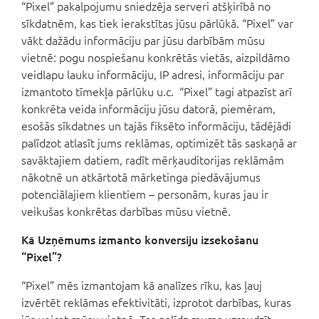
“Pixel” pakalpojumu sniedzēja serveri atšķirībā no
sīkdatnēm, kas tiek ierakstītas jūsu pārlūkā. “Pixel” var
vākt dažādu informāciju par jūsu darbībām mūsu
vietnē: pogu nospiešanu konkrētās vietās, aizpildāmo
veidlapu lauku informāciju, IP adresi, informāciju par
izmantoto tīmekļa pārlūku u.c. “Pixel” tagi atpazīst arī
konkrēta veida informāciju jūsu datorā, piemēram,
esošās sīkdatnes un tajās fiksēto informāciju, tādējādi
palīdzot atlasīt jums reklāmas, optimizēt tās saskaņā ar
savāktajiem datiem, radīt mērķauditorijas reklāmām
nākotnē un atkārtotā mārketinga piedāvājumus
potenciālajiem klientiem – personām, kuras jau ir
veikušas konkrētas darbības mūsu vietnē.
Kā Uzņēmums izmanto konversiju izsekošanu
“Pixel”?
“Pixel” mēs izmantojam kā analīzes rīku, kas ļauj
izvērtēt reklāmas efektivitāti, izprotot darbības, kuras