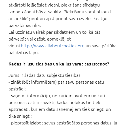
atkārtoti ielādēsiet vietni, piekrišana sīkdatņu
izmantošanai būs atsaukta. Piekrišanu varat atsaukt
arī, ieklikšķinot un apstiprinot savu izvēli sīkdatņu
pārvaldības rīkā.
Lai uzzinātu vairāk par sīkdatnēm un to, kā tās
pārvaldīt vai dzēst, apmeklējiet
vietni
http://www.allaboutcookies.org
un sava pārlūka
palīdzības lapu.
Kādas ir jūsu tiesības un kā jūs varat tās īstenot?
Jums ir šādas datu subjektu tiesības:
- zināt (būt informētam) par savu personas datu
apstrādi;
- saņemt informāciju, no kuriem avotiem un kuri
personas dati ir savākti, kādos nolūkos tie tiek
apstrādāti, kuriem datu saņēmējiem tiek sniegti un
tika sniegti;
- pieprasīt izlabot savus apstrādātos personas datus, ja