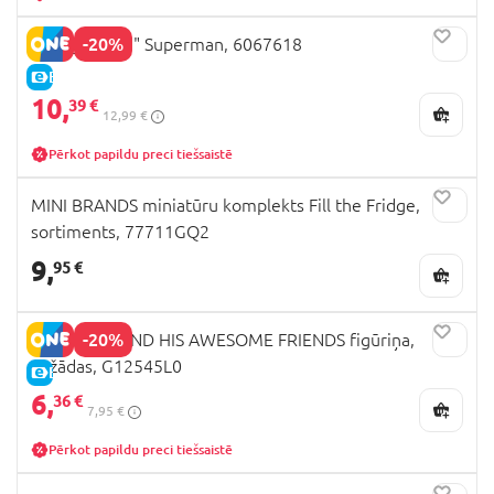
-20%
DC figūra 9.5" Superman, 6067618
E-CENA
10,
39 €
12,99 €
Pērkot papildu preci tiešsaistē
MINI BRANDS miniatūru komplekts Fill the Fridge,
sortiments, 77711GQ2
9,
95 €
-20%
IRON MAN AND HIS AWESOME FRIENDS figūriņa,
dažādas, G12545L0
E-CENA
6,
36 €
7,95 €
Pērkot papildu preci tiešsaistē