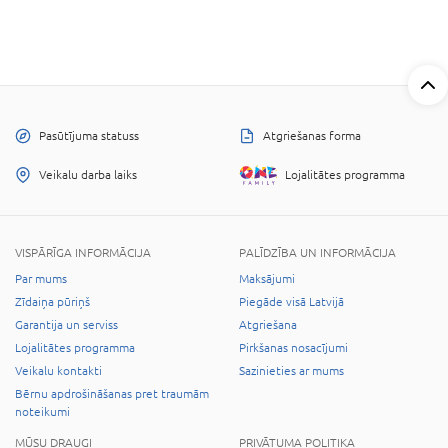
Pasūtījuma statuss
Atgriešanas forma
Veikalu darba laiks
Lojalitātes programma
VISPĀRĪGA INFORMĀCIJA
PALĪDZĪBA UN INFORMĀCIJA
Par mums
Maksājumi
Zīdaiņa pūriņš
Piegāde visā Latvijā
Garantija un serviss
Atgriešana
Lojalitātes programma
Pirkšanas nosacījumi
Veikalu kontakti
Sazinieties ar mums
Bērnu apdrošināšanas pret traumām
noteikumi
MŪSU DRAUGI
PRIVĀTUMA POLITIKA