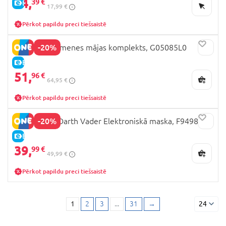
14,
39 €
E-CENA
17,99 €
Pērkot papildu preci tiešsaistē
-20%
PEPPA PIG ģimenes mājas komplekts, G05085L0
E-CENA
51,
96 €
64,95 €
Pērkot papildu preci tiešsaistē
-20%
STAR WARS Darth Vader Elektroniskā maska, F9498
E-CENA
39,
99 €
49,99 €
Pērkot papildu preci tiešsaistē
1
2
3
...
31
→
24