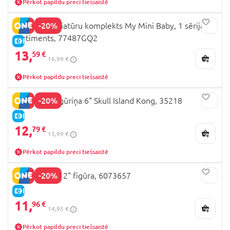
Pērkot papildu preci tiešsaistē
-20%
MY MINI miniatūru komplekts My Mini Baby, 1 sērija,
sortiments, 77487GQ2
E-CENA
13,
59 €
16,99 €
Pērkot papildu preci tiešsaistē
-20%
GODZILLA figūriņa 6" Skull Island Kong, 35218
E-CENA
12,
79 €
15,99 €
Pērkot papildu preci tiešsaistē
-20%
SUPERMAN 12" figūra, 6073657
E-CENA
11,
96 €
14,95 €
Pērkot papildu preci tiešsaistē