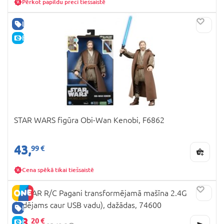
Pērkot papildu preci tiešsaistē
LABA CENA
E-CENA
STAR WARS figūra Obi-Wan Kenobi, F6862
43,
99 €
Cena spēkā tikai tiešsaistē
RASTAR R/C Pagani transformējamā mašīna 2.4G
(lādējams caur USB vadu), dažādas, 74600
LABA CENA
38,
20 €
E-CENA