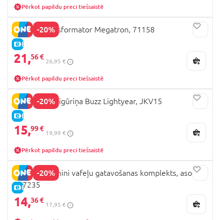
Pērkot papildu preci tiešsaistē
-20%
Blokees transformator Megatron, 71158
E-CENA
21,
56 €
26,95 €
Pērkot papildu preci tiešsaistē
-20%
TOY STORY figūriņa Buzz Lightyear, JKV15
E-CENA
15,
99 €
19,99 €
Pērkot papildu preci tiešsaistē
-20%
MINIVERSE mini vafeļu gatavošanas komplekts, asort.,
547235
E-CENA
14,
36 €
17,95 €