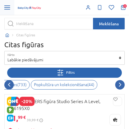
0
Meklēšana
Citas figūras
Citas figūras
Kārto
Labākie piedāvājumi
Filtrs
mu spēles
(
733
)
Popkultūra un kolekcionēšana
(
44
)
-20%
TRANSFORMERS figūra Studio Series A Level,
G06195X0
JAUNA PRECE
31,
99 €
E-CENA
39,99 €