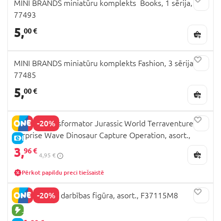
MINI BRANDS miniatūru komplekts Books, 1 sērija,
77493
5,
00 €
MINI BRANDS miniatūru komplekts Fashion, 3 sērija,
77485
5,
00 €
-20%
Blokees transformator Jurassic World Terraventure
Surprise Wave Dinosaur Capture Operation, asort.,
E-CENA
75641
3,
96 €
4,95 €
Pērkot papildu preci tiešsaistē
-20%
SPIDER-MAN darbības figūra, asort., F37115M8
JAUNA PRECE