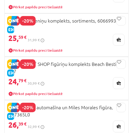
Pērkot papildu preci tiešsaistē
-20%
BAKUGAN treniņu komplekts, sortiments, 6066993
E-CENA
25,
59 €
31,99 €
Pērkot papildu preci tiešsaistē
-20%
LITTLEST PET SHOP figūriņu komplekts Beach Besties,
517
E-CENA
24,
79 €
30,99 €
Pērkot papildu preci tiešsaistē
-20%
SPIDER-MAN automašīna un Miles Morales figūra,
G07365L0
E-CENA
26,
39 €
32,99 €