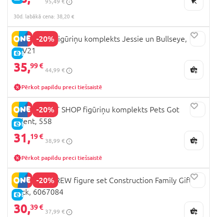
95,49 €
30d. labākā cena: 38,20 €
-20%
TOY STORY figūriņu komplekts Jessie un Bullseye,
JKV21
E-CENA
35,
99 €
44,99 €
Pērkot papildu preci tiešsaistē
-20%
LITTLEST PET SHOP figūriņu komplekts Pets Got
Talent, 558
E-CENA
31,
19 €
38,99 €
Pērkot papildu preci tiešsaistē
-20%
RUBBLE & CREW figure set Construction Family Gift
Pack, 6067084
E-CENA
30,
39 €
37,99 €