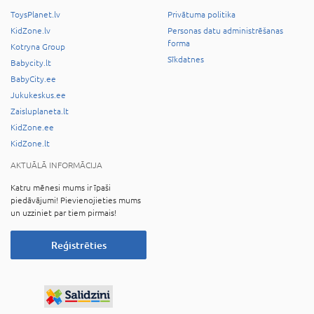
ToysPlanet.lv
Privātuma politika
KidZone.lv
Personas datu administrēšanas
forma
Kotryna Group
Sīkdatnes
Babycity.lt
BabyCity.ee
Jukukeskus.ee
Zaisluplaneta.lt
KidZone.ee
KidZone.lt
AKTUĀLĀ INFORMĀCIJA
Katru mēnesi mums ir īpaši
piedāvājumi! Pievienojieties mums
un uzziniet par tiem pirmais!
Reģistrēties