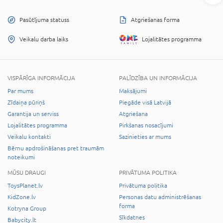
Pasūtījuma statuss
Atgriešanas forma
Veikalu darba laiks
Lojalitātes programma
VISPĀRĪGA INFORMĀCIJA
PALĪDZĪBA UN INFORMĀCIJA
Par mums
Maksājumi
Zīdaiņa pūriņš
Piegāde visā Latvijā
Garantija un serviss
Atgriešana
Lojalitātes programma
Pirkšanas nosacījumi
Veikalu kontakti
Sazinieties ar mums
Bērnu apdrošināšanas pret traumām
noteikumi
MŪSU DRAUGI
PRIVĀTUMA POLITIKA
ToysPlanet.lv
Privātuma politika
KidZone.lv
Personas datu administrēšanas
forma
Kotryna Group
Sīkdatnes
Babycity.lt