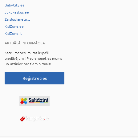
BabyCity.ee
Jukukeskus.ee
Zaisluplaneta.lt
KidZone.ee
KidZone.lt
AKTUĀLĀ INFORMĀCIJA
Katru mēnesi mums ir īpaši
piedāvājumi! Pievienojieties mums
un uzziniet par tiem pirmais!
Reģistrēties