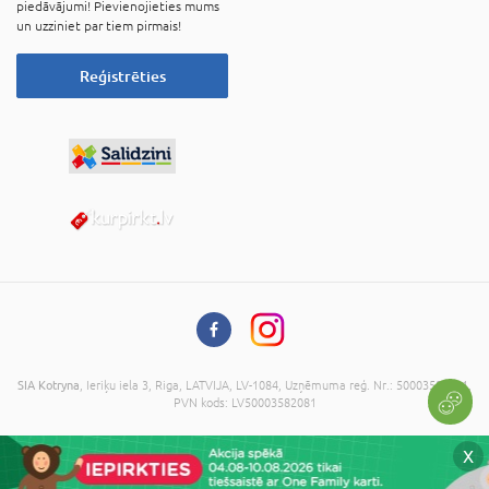
piedāvājumi! Pievienojieties mums
un uzziniet par tiem pirmais!
Reģistrēties
SIA Kotryna
, Ieriķu iela 3, Riga, LATVIJA, LV-1084, Uzņēmuma reģ. Nr.: 50003582081,
PVN kods: LV50003582081
© 2026 Visas tiesības aizsargātas. Kopēt informāciju bez administrācijas piekrišanas
X
ir aizliegts