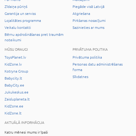
Zīdaiņa pūriņš
Piegāde visā Latvijā
Garantija un serviss
Atgriešana
Lojalitātes programma
Pirkšanas nosacījumi
Veikalu kontakti
Sazinieties ar mums
Bērnu apdrošināšanas pret traumām
noteikumi
MŪSU DRAUGI
PRIVĀTUMA POLITIKA
ToysPlanet.lv
Privātuma politika
KidZone.lv
Personas datu administrēšanas
forma
Kotryna Group
Sīkdatnes
Babycity.lt
BabyCity.ee
Jukukeskus.ee
Zaisluplaneta.lt
KidZone.ee
KidZone.lt
AKTUĀLĀ INFORMĀCIJA
Katru mēnesi mums ir īpaši