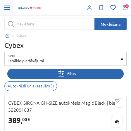
0
Meklēšana
Cybex
Cybex
Kārto
Labākie piedāvājumi
Filtrs
Autokrēsli un aksesuāri
(
5
)
CYBEX SIRONA Gi I-SIZE autokrēsls Magic Black | black
522001637
389,
00 €