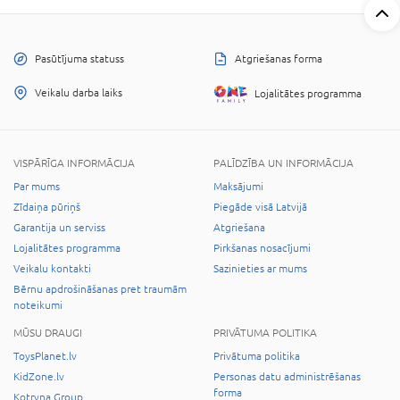
Pasūtījuma statuss
Atgriešanas forma
Veikalu darba laiks
Lojalitātes programma
VISPĀRĪGA INFORMĀCIJA
PALĪDZĪBA UN INFORMĀCIJA
Par mums
Maksājumi
Zīdaiņa pūriņš
Piegāde visā Latvijā
Garantija un serviss
Atgriešana
Lojalitātes programma
Pirkšanas nosacījumi
Veikalu kontakti
Sazinieties ar mums
Bērnu apdrošināšanas pret traumām
noteikumi
MŪSU DRAUGI
PRIVĀTUMA POLITIKA
ToysPlanet.lv
Privātuma politika
KidZone.lv
Personas datu administrēšanas
forma
Kotryna Group