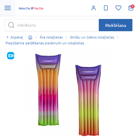
0
Meklēšana
Atpakaļ
Āra rotaļlietas
Smilšu un ūdens rotaļlietas
Piepūšamie peldēšanas piederumi un rotaļlietas
E-CENA