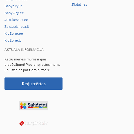
Sīkdatnes
Babycity.lt
BabyCity.ee
Jukukeskus.ee
Zaisluplaneta.lt
KidZone.ee
KidZone.lt
AKTUĀLĀ INFORMĀCIJA
Katru mēnesi mums ir īpaši
piedāvājumi! Pievienojieties mums
un uzziniet par tiem pirmais!
Reģistrēties