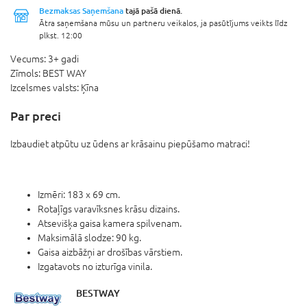
Bezmaksas Saņemšana
tajā pašā dienā.
Ātra saņemšana mūsu un partneru veikalos, ja pasūtījums veikts līdz
plkst. 12:00
Vecums:
3+ gadi
Zīmols:
BEST WAY
Izcelsmes valsts:
Ķīna
Par preci
Izbaudiet atpūtu uz ūdens ar krāsainu piepūšamo matraci!
Izmēri: 183 x 69 cm.
Rotaļīgs varavīksnes krāsu dizains.
Atsevišķa gaisa kamera spilvenam.
Maksimālā slodze: 90 kg.
Gaisa aizbāžņi ar drošības vārstiem.
Izgatavots no izturīga vinila.
BESTWAY