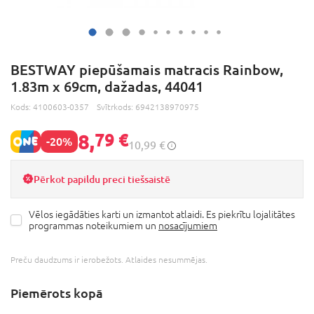
BESTWAY piepūšamais matracis Rainbow,
1.83m x 69cm, dažadas, 44041
Kods:
4100603-0357
Svītrkods:
6942138970975
8,
79 €
-20%
10,99 €
Pērkot papildu preci tiešsaistē
Vēlos iegādāties karti un izmantot atlaidi. Es piekrītu lojalitātes
programmas noteikumiem un
nosacījumiem
Preču daudzums ir ierobežots. Atlaides nesummējas.
Piemērots kopā