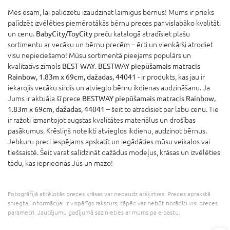
Mēs esam, lai palīdzētu izaudzināt laimīgus bērnus! Mums ir prieks
palīdzēt izvēlēties piemērotākās bērnu preces par vislabāko kvalitāti
un cenu.
BabyCity/ToyCity
preču katalogā atradīsiet plašu
sortimentu ar vecāku un bērnu precēm – ērti un vienkārši atrodiet
visu nepieciešamo! Mūsu sortimentā pieejams populārs un
kvalitatīvs zīmols
BEST WAY
.
BESTWAY piepūšamais matracis
Rainbow, 1.83m x 69cm, dažadas, 44041
- ir produkts, kas jau ir
iekarojis vecāku sirdis un atvieglo bērnu ikdienas audzināšanu. Ja
Jums ir aktuāla šī prece
BESTWAY piepūšamais matracis Rainbow,
1.83m x 69cm, dažadas, 44041
– šeit to atradīsiet par labu cenu. Tie
ir ražoti izmantojot augstas kvalitātes materiālus un drošības
pasākumus. Krēsliņš noteikti atvieglos ikdienu, audzinot bērnus.
Jebkuru preci iespējams apskatīt un iegādāties mūsu veikalos vai
tiešsaistē. Šeit varat salīdzināt dažādus modeļus, krāsas un izvēlēties
tādu, kas iepriecinās Jūs un mazo!
Fotogrāfijā attēlotās preces krāsas var nedaudz atšķirties. Preces aprakstā
sniegtai informācijai ir vispārīgs raksturs, tāpēc var nebūt norādīti visi preces
parametri. Jautājumu gadījumā sazinieties ar mums pa e-pastu.