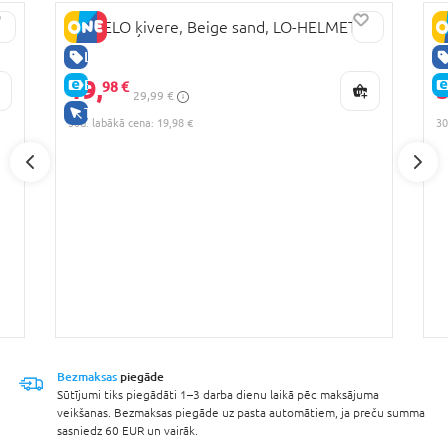
LIONELO ķivere, Beige sand, LO-HELMET
G
5
LABA CENA
19,
3
E-CENA
98 €
29,99 €
TIKAI TIEŠSAISTĒ
30d. labākā cena: 19,98 €
30
Bezmaksas
piegāde
Sūtījumi tiks piegādāti 1–3 darba dienu laikā pēc maksājuma
veikšanas. Bezmaksas piegāde uz pasta automātiem, ja preču summa
sasniedz 60 EUR un vairāk.