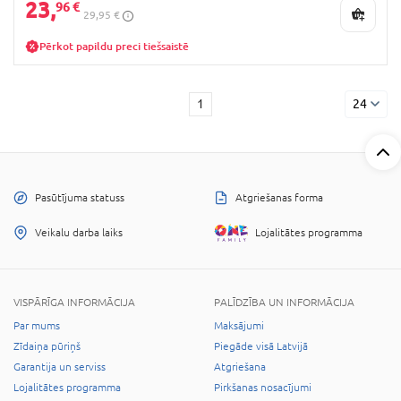
23,
96 €
29,95 €
Pērkot papildu preci tiešsaistē
1
24
Pasūtījuma statuss
Atgriešanas forma
Veikalu darba laiks
Lojalitātes programma
VISPĀRĪGA INFORMĀCIJA
PALĪDZĪBA UN INFORMĀCIJA
Par mums
Maksājumi
Zīdaiņa pūriņš
Piegāde visā Latvijā
Garantija un serviss
Atgriešana
Lojalitātes programma
Pirkšanas nosacījumi