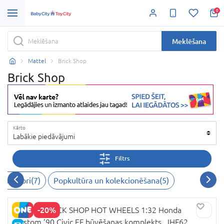
0
Meklēšana
Mattel
Brick Shop
Brick Shop
Kārto
Labākie piedāvājumi
Filtrs
struktori
(
7
)
Popkultūra un kolekcionēšana
(
5
)
-20%
MATTEL BRICK SHOP HOT WHEELS 1:32 Honda
Custom ’90 Civic EF būvēšanas komplekts, JHF62