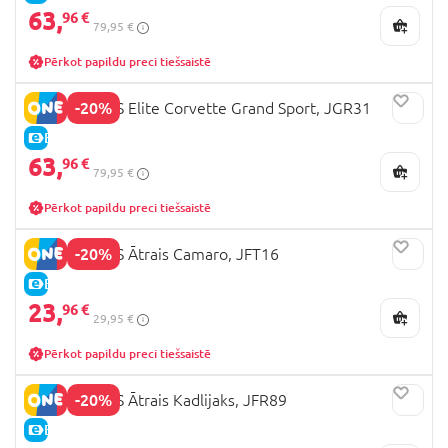
63,
96 €
79,95 €
Pērkot papildu preci tiešsaistē
-20%
HOT WHEELS Elite Corvette Grand Sport, JGR31
E-CENA
63,
96 €
79,95 €
Pērkot papildu preci tiešsaistē
-20%
HOT WHEELS Ātrais Camaro, JFT16
E-CENA
23,
96 €
29,95 €
Pērkot papildu preci tiešsaistē
-20%
HOT WHEELS Ātrais Kadlijaks, JFR89
E-CENA