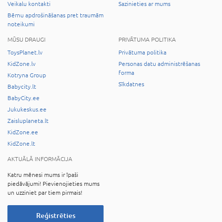
Veikalu kontakti
Sazinieties ar mums
Bērnu apdrošināšanas pret traumām
noteikumi
MŪSU DRAUGI
PRIVĀTUMA POLITIKA
ToysPlanet.lv
Privātuma politika
KidZone.lv
Personas datu administrēšanas
forma
Kotryna Group
Sīkdatnes
Babycity.lt
BabyCity.ee
Jukukeskus.ee
Zaisluplaneta.lt
KidZone.ee
KidZone.lt
AKTUĀLĀ INFORMĀCIJA
Katru mēnesi mums ir īpaši
piedāvājumi! Pievienojieties mums
un uzziniet par tiem pirmais!
Reģistrēties