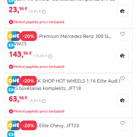
E-CENA
23,
96 €
29,95 €
Pērkot papildu preci tiešsaistē
-20%
HOT WHEELS Premium Mercedez-Benz 300 SL,
HWW25
E-CENA
143,
96 €
179,95 €
Pērkot papildu preci tiešsaistē
-20%
MATTEL BRICK SHOP HOT WHEELS 1:16 Elite Audi R8
LMS būvēšanas komplekts, JFT18
E-CENA
63,
96 €
79,95 €
Pērkot papildu preci tiešsaistē
-20%
HOT WHEELS Elite Chevy, JFT20
E-CENA