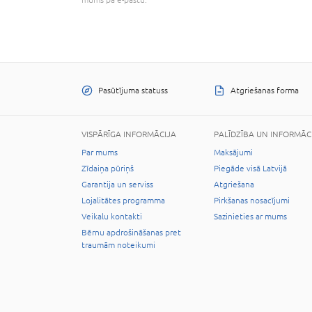
Pasūtījuma statuss
Atgriešanas forma
VISPĀRĪGA INFORMĀCIJA
PALĪDZĪBA UN INFORMĀC
Par mums
Maksājumi
Zīdaiņa pūriņš
Piegāde visā Latvijā
Garantija un serviss
Atgriešana
Lojalitātes programma
Pirkšanas nosacījumi
Veikalu kontakti
Sazinieties ar mums
Bērnu apdrošināšanas pret
traumām noteikumi