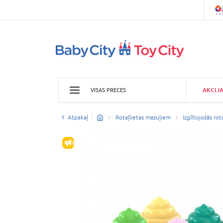
AKCIJ
VISAS PRECES
Atpakaļ
Rotaļlietas mazuļiem
Izglītojošās rot
IZPĀRDOŠANA