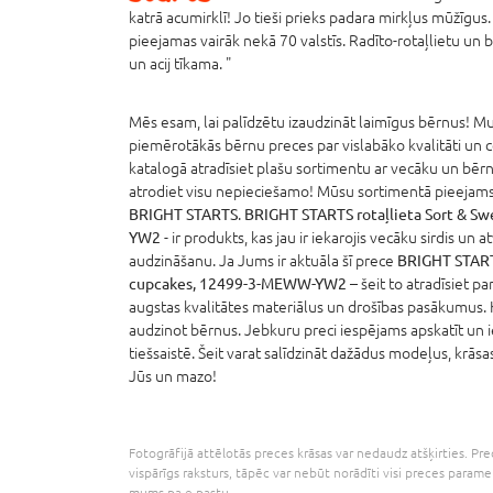
katrā acumirklī! Jo tieši prieks padara mirkļus mūžīgu
pieejamas vairāk nekā 70 valstīs. Radīto-rotaļlietu un b
un acij tīkama. "
Mēs esam, lai palīdzētu izaudzināt laimīgus bērnus! Mum
piemērotākās bērnu preces par vislabāko kvalitāti un 
katalogā atradīsiet plašu sortimentu ar vecāku un bērn
atrodiet visu nepieciešamo! Mūsu sortimentā pieejams 
BRIGHT STARTS
.
BRIGHT STARTS rotaļlieta Sort & 
YW2
- ir produkts, kas jau ir iekarojis vecāku sirdis un 
audzināšanu. Ja Jums ir aktuāla šī prece
BRIGHT STARTS
cupcakes, 12499-3-MEWW-YW2
– šeit to atradīsiet pa
augstas kvalitātes materiālus un drošības pasākumus. K
audzinot bērnus. Jebkuru preci iespējams apskatīt un 
tiešsaistē. Šeit varat salīdzināt dažādus modeļus, krāsas
Jūs un mazo!
Fotogrāfijā attēlotās preces krāsas var nedaudz atšķirties. Prec
vispārīgs raksturs, tāpēc var nebūt norādīti visi preces parame
mums pa e-pastu.