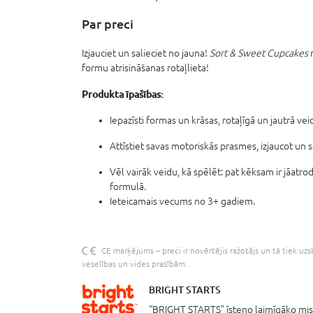
Par preci
Izjauciet un salieciet no jauna!
Sort & Sweet Cupcakes
formu atrisināšanas rotaļlieta!
Produkta īpašības:
Iepazīsti formas un krāsas, rotaļīgā un jautrā vei
Attīstiet savas motoriskās prasmes, izjaucot un 
Vēl vairāk veidu, kā spēlēt: pat kēksam ir jāatro
formulā.
Ieteicamais vecums no 3+ gadiem.
CE marķējums – preci ir novērtējis ražotājs un tā tiek uzs
veselības un vides prasībām.
BRIGHT STARTS
“BRIGHT STARTS” īsteno laimīgāko misi