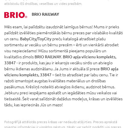
atbilstošu ES drošības, veselības un vides prasībām.
BRIO RAILWAY
Mēs esam, lai palīdzētu izaudzināt laimīgus bērnus! Mums ir prieks
palīdzēt izvēlēties piemērotākās bērnu preces par vislabāko kvalitāti
un cenu.
BabyCity/ToyCity
preču katalogā atradīsiet plašu
sortimentu ar vecāku un bērnu precēm – ērti un vienkārši atrodiet
visu nepieciešamo! Mūsu sortimentā pieejams populārs un
kvalitatīvs zīmols
BRIO RAILWAY
.
BRIO apļa vilcienu komplekts,
33847
- ir produkts, kas jau ir iekarojis vecāku sirdis un atvieglo
bērnu ikdienas audzināšanu. Ja Jums ir aktuāla šī prece
BRIO apļa
vilcienu komplekts, 33847
– šeit to atradīsiet par labu cenu. Tie ir
ražoti izmantojot augstas kvalitātes materiālus un drošības
pasākumus. Krēsliņš noteikti atvieglos ikdienu, audzinot bērnus.
Jebkuru preci iespējams apskatīt un iegādāties mūsu veikalos vai
tiešsaistē. Šeit varat salīdzināt dažādus modeļus, krāsas un izvēlēties
tādu, kas iepriecinās Jūs un mazo!
Fotogrāfijā attēlotās preces krāsas var nedaudz atšķirties. Preces aprakstā
sniegtai informācijai ir vispārīgs raksturs, tāpēc var nebūt norādīti visi preces