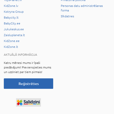
ToysPlanet.lv
Privātuma politika
KidZone.lv
Personas datu administrēšanas
forma
Kotryna Group
Sīkdatnes
Babycity.lt
BabyCity.ee
Jukukeskus.ee
Zaisluplaneta.lt
KidZone.ee
KidZone.lt
AKTUĀLĀ INFORMĀCIJA
Katru mēnesi mums ir īpaši
piedāvājumi! Pievienojieties mums
un uzziniet par tiem pirmais!
Reģistrēties