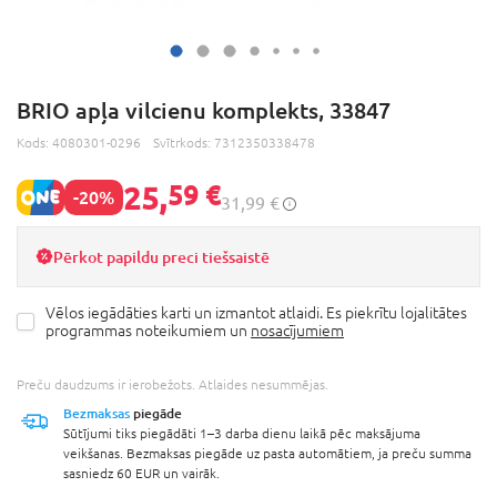
BRIO apļa vilcienu komplekts, 33847
Kods:
4080301-0296
Svītrkods:
7312350338478
25,
59 €
-20%
31,99 €
Pērkot papildu preci tiešsaistē
Vēlos iegādāties karti un izmantot atlaidi. Es piekrītu lojalitātes
programmas noteikumiem un
nosacījumiem
Preču daudzums ir ierobežots. Atlaides nesummējas.
Bezmaksas
piegāde
Sūtījumi tiks piegādāti 1–3 darba dienu laikā pēc maksājuma
veikšanas. Bezmaksas piegāde uz pasta automātiem, ja preču summa
sasniedz 60 EUR un vairāk.