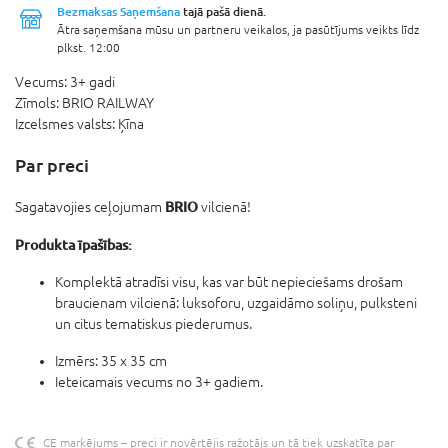
Bezmaksas Saņemšana
tajā pašā dienā.
Ātra saņemšana mūsu un partneru veikalos, ja pasūtījums veikts līdz
plkst. 12:00
Vecums:
3+ gadi
Zīmols:
BRIO RAILWAY
Izcelsmes valsts:
Ķīna
Par preci
BRIO
Sagatavojies ceļojumam
vilcienā!
Produkta īpašības:
Komplektā atradīsi visu, kas var būt nepieciešams drošam
braucienam vilcienā: luksoforu, uzgaidāmo soliņu, pulksteni
un citus tematiskus piederumus.
Izmērs: 35 x 35 cm
Ieteicamais vecums no 3+ gadiem.
CE marķējums – preci ir novērtējis ražotājs un tā tiek uzskatīta par