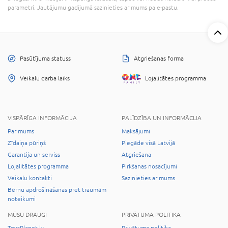
parametri. Jautājumu gadījumā sazinieties ar mums pa e-pastu.
Pasūtījuma statuss
Atgriešanas forma
Veikalu darba laiks
Lojalitātes programma
VISPĀRĪGA INFORMĀCIJA
PALĪDZĪBA UN INFORMĀCIJA
Par mums
Maksājumi
Zīdaiņa pūriņš
Piegāde visā Latvijā
Garantija un serviss
Atgriešana
Lojalitātes programma
Pirkšanas nosacījumi
Veikalu kontakti
Sazinieties ar mums
Bērnu apdrošināšanas pret traumām
noteikumi
MŪSU DRAUGI
PRIVĀTUMA POLITIKA