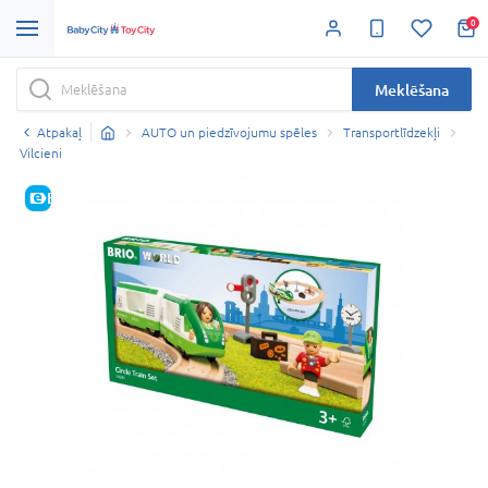
0
Meklēšana
Atpakaļ
AUTO un piedzīvojumu spēles
Transportlīdzekļi
Vilcieni
E-CENA