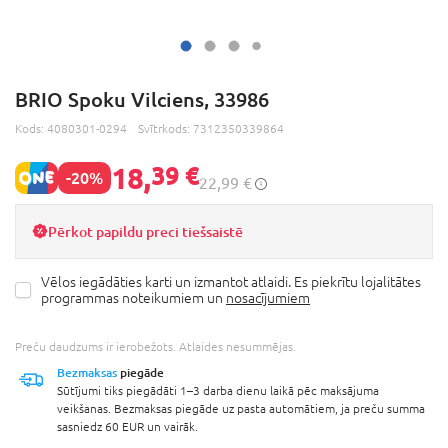
BRIO Spoku Vilciens, 33986
Kods:
4080301-0294
Svītrkods:
7312350339864
18,
39 €
-20%
22,99 €
Pērkot papildu preci tiešsaistē
Vēlos iegādāties karti un izmantot atlaidi. Es piekrītu lojalitātes
programmas noteikumiem un
nosacījumiem
Preču daudzums ir ierobežots. Atlaides nesummējas.
Bezmaksas
piegāde
Sūtījumi tiks piegādāti 1–3 darba dienu laikā pēc maksājuma
veikšanas. Bezmaksas piegāde uz pasta automātiem, ja preču summa
sasniedz 60 EUR un vairāk.