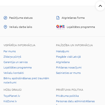
Pasūtījuma statuss
Atgriešanas forma
Veikalu darba laiks
Lojalitātes programma
VISPĀRĪGA INFORMĀCIJA
PALĪDZĪBA UN INFORMĀCIJA
Par mums
Maksājumi
Zīdaiņa pūriņš
Piegāde visā Latvijā
Garantija un serviss
Atgriešana
Lojalitātes programma
Pirkšanas nosacījumi
Veikalu kontakti
Sazinieties ar mums
Bērnu apdrošināšanas pret traumām
noteikumi
MŪSU DRAUGI
PRIVĀTUMA POLITIKA
ToysPlanet.lv
Privātuma politika
KidZone.lv
Personas datu administrēšanas