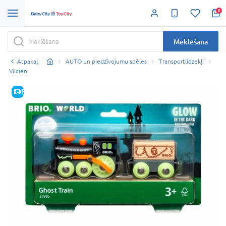
0
Meklēšana
Atpakaļ
AUTO un piedzīvojumu spēles
Transportlīdzekļi
Vilcieni
E-CENA