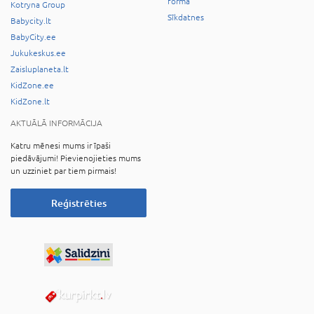
forma
Kotryna Group
Sīkdatnes
Babycity.lt
BabyCity.ee
Jukukeskus.ee
Zaisluplaneta.lt
KidZone.ee
KidZone.lt
AKTUĀLĀ INFORMĀCIJA
Katru mēnesi mums ir īpaši
piedāvājumi! Pievienojieties mums
un uzziniet par tiem pirmais!
Reģistrēties