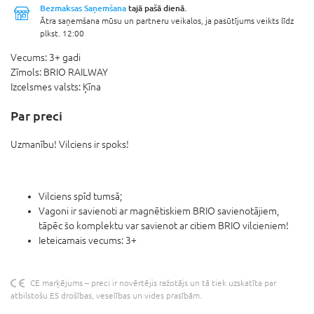
Bezmaksas Saņemšana
tajā pašā dienā.
Ātra saņemšana mūsu un partneru veikalos, ja pasūtījums veikts līdz
plkst. 12:00
Vecums:
3+ gadi
Zīmols:
BRIO RAILWAY
Izcelsmes valsts:
Ķīna
Par preci
Uzmanību! Vilciens ir spoks!
Vilciens spīd tumsā;
Vagoni ir savienoti ar magnētiskiem BRIO savienotājiem,
tāpēc šo komplektu var savienot ar citiem BRIO vilcieniem!
Ieteicamais vecums: 3+
CE marķējums – preci ir novērtējis ražotājs un tā tiek uzskatīta par
atbilstošu ES drošības, veselības un vides prasībām.