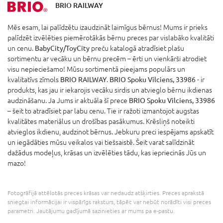
BRIO RAILWAY
Mēs esam, lai palīdzētu izaudzināt laimīgus bērnus! Mums ir prieks
palīdzēt izvēlēties piemērotākās bērnu preces par vislabāko kvalitāti
un cenu.
BabyCity/ToyCity
preču katalogā atradīsiet plašu
sortimentu ar vecāku un bērnu precēm – ērti un vienkārši atrodiet
visu nepieciešamo! Mūsu sortimentā pieejams populārs un
kvalitatīvs zīmols
BRIO RAILWAY
.
BRIO Spoku Vilciens, 33986
- ir
produkts, kas jau ir iekarojis vecāku sirdis un atvieglo bērnu ikdienas
audzināšanu. Ja Jums ir aktuāla šī prece
BRIO Spoku Vilciens, 33986
– šeit to atradīsiet par labu cenu. Tie ir ražoti izmantojot augstas
kvalitātes materiālus un drošības pasākumus. Krēsliņš noteikti
atvieglos ikdienu, audzinot bērnus. Jebkuru preci iespējams apskatīt
un iegādāties mūsu veikalos vai tiešsaistē. Šeit varat salīdzināt
dažādus modeļus, krāsas un izvēlēties tādu, kas iepriecinās Jūs un
mazo!
Fotogrāfijā attēlotās preces krāsas var nedaudz atšķirties. Preces aprakstā
sniegtai informācijai ir vispārīgs raksturs, tāpēc var nebūt norādīti visi preces
parametri. Jautājumu gadījumā sazinieties ar mums pa e-pastu.