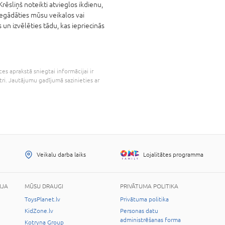
rēsliņš noteikti atvieglos ikdienu,
iegādāties mūsu veikalos vai
 un izvēlēties tādu, kas iepriecinās
es aprakstā sniegtai informācijai ir
tri. Jautājumu gadījumā sazinieties ar
Veikalu darba laiks
Lojalitātes programma
IJA
MŪSU DRAUGI
PRIVĀTUMA POLITIKA
ToysPlanet.lv
Privātuma politika
KidZone.lv
Personas datu
administrēšanas forma
Kotryna Group