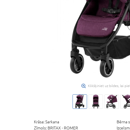
Klikšķiniet uz bildes, lai pi
Krāsa:
Sarkana
Bērna s
Zīmols:
BRITAX - ROMER
Izcelsm