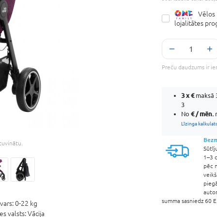
Vēlos 
lojalitātes p
Preču daudzums ir ie
3 x
€
maksā 3
3
€ / mēn.
No
m
Līzinga kalkulat
Bezm
etuvinātu.
Sūtīj
1–3 d
pēc 
veik
pieg
auto
summa sasniedz 60 EU
vars:
0-22 kg
es valsts:
Vācija