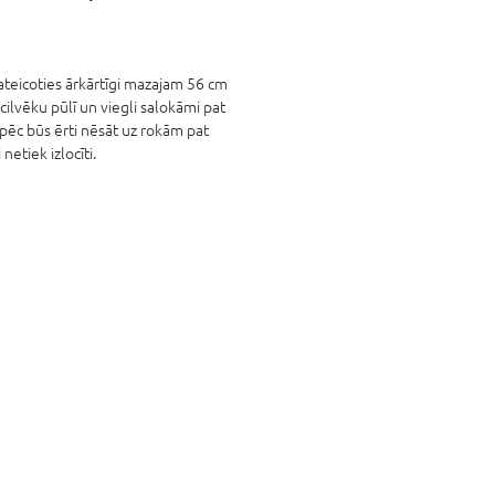
Pateicoties ārkārtīgi mazajam 56 cm
 cilvēku pūlī un viegli salokāmi pat
āpēc būs ērti nēsāt uz rokām pat
etiek izlocīti.