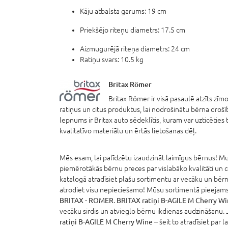
Kāju atbalsta garums: 19 cm
Priekšējo riteņu diametrs: 17.5 cm
Aizmugurējā riteņa diametrs: 24 cm
Ratiņu svars: 10.5 kg
Britax Römer
Britax Römer ir visā pasaulē atzīts zīmo
ratiņus un citus produktus, lai nodrošinātu bērna drošī
lepnums ir Britax auto sēdeklītis, kuram var uzticēties
kvalitatīvo materiālu un ērtās lietošanas dēļ.
Mēs esam, lai palīdzētu izaudzināt laimīgus bērnus! Mum
piemērotākās bērnu preces par vislabāko kvalitāti un 
katalogā atradīsiet plašu sortimentu ar vecāku un bērn
atrodiet visu nepieciešamo! Mūsu sortimentā pieejams 
BRITAX - ROMER
.
BRITAX ratiņi B-AGILE M Cherry W
vecāku sirdis un atvieglo bērnu ikdienas audzināšanu. 
ratiņi B-AGILE M Cherry Wine
– šeit to atradīsiet par l