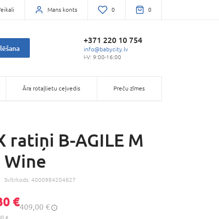
eikali
Mans konts
0
0
+371 220 10 754
lēšana
info@babycity.lv
I-V: 9:00-16:00
Āra rotaļlietu ceļvedis
Preču zīmes
 ratiņi B-AGILE M
 Wine
Svītrkods:
4000984204827
30 €
409,00 €
30 €