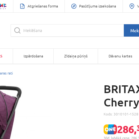
Atgriešanas forma
Pasūtījuma izsekošana
V
Mek
AS
Izpārdošana
Zīdaiņa pūriņš
Dāvanu kartes
aras rati
BRITAX
Cherry
Kods:
3010101-1528
286,
30d. labākā cena: 286,