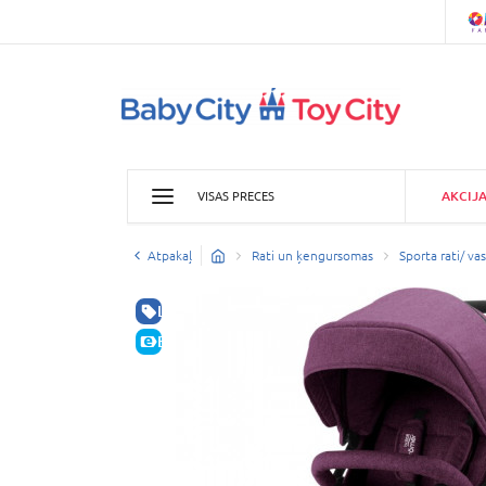
AKCIJ
VISAS PRECES
Atpakaļ
Rati un ķengursomas
Sporta rati/ vas
LABA CENA
E-CENA