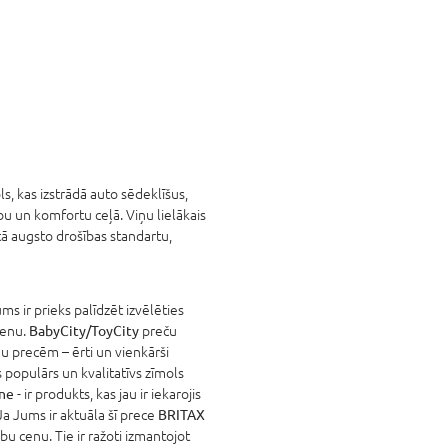
ls, kas izstrādā auto sēdeklīšus,
bu un komfortu ceļā. Viņu lielākais
 tā augsto drošības standartu,
s ir prieks palīdzēt izvēlēties
cenu.
BabyCity/ToyCity
preču
u precēm – ērti un vienkārši
populārs un kvalitatīvs zīmols
ine
- ir produkts, kas jau ir iekarojis
Ja Jums ir aktuāla šī prece
BRITAX
abu cenu. Tie ir ražoti izmantojot