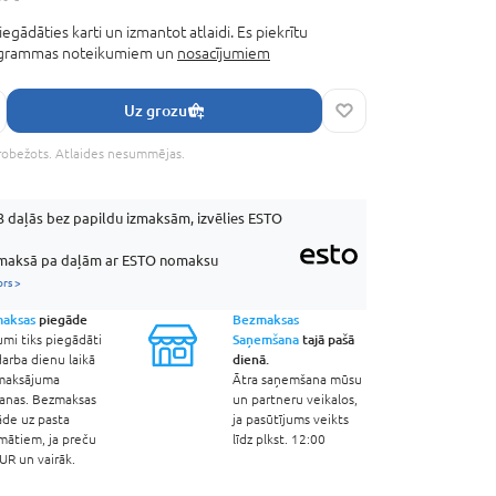
iegādāties karti un izmantot atlaidi. Es piekrītu
rogrammas noteikumiem un
nosacījumiem
Uz grozu
robežots. Atlaides nesummējas.
 daļās bez papildu izmaksām, izvēlies ESTO
aksā pa daļām ar ESTO nomaksu
ors >
aksas
piegāde
Bezmaksas
Saņemšana
tajā pašā
umi tiks piegādāti
dienā.
arba dienu laikā
maksājuma
Ātra saņemšana mūsu
šanas. Bezmaksas
un partneru veikalos,
āde uz pasta
ja pasūtījums veikts
mātiem, ja preču
līdz plkst. 12:00
R un vairāk.