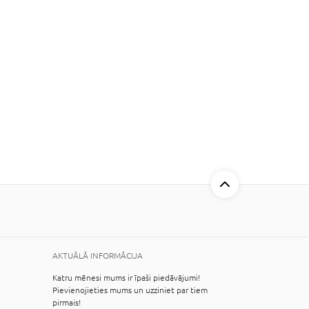
AKTUĀLĀ INFORMĀCIJA
Katru mēnesi mums ir īpaši piedāvājumi!
Pievienojieties mums un uzziniet par tiem
pirmais!