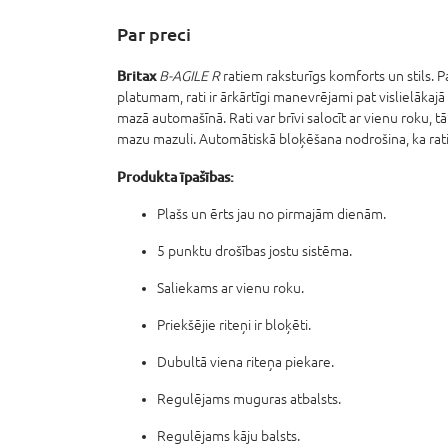
Par preci
Britax
B-AGILE R
ratiem raksturīgs komforts un stils. 
platumam, rati ir ārkārtīgi manevrējami pat vislielākajā
mazā automašīnā. Rati var brīvi salocīt ar vienu roku, t
mazu mazuli. Automātiskā bloķēšana nodrošina, ka rati n
Produkta īpašības:
Plašs un ērts jau no pirmajām dienām.
5 punktu drošības jostu sistēma.
Saliekams ar vienu roku.
Priekšējie riteņi ir bloķēti.
Dubultā viena riteņa piekare.
Regulējams muguras atbalsts.
Regulējams kāju balsts.