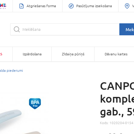
Atgriešanas forma
Pasūtījuma izsekošana
V
Mek
AS
Izpārdošana
Zīdaiņa pūriņš
Dāvanu kartes
alda piederumi
CANPO
komple
gab., 
Kods:
1020204-0154