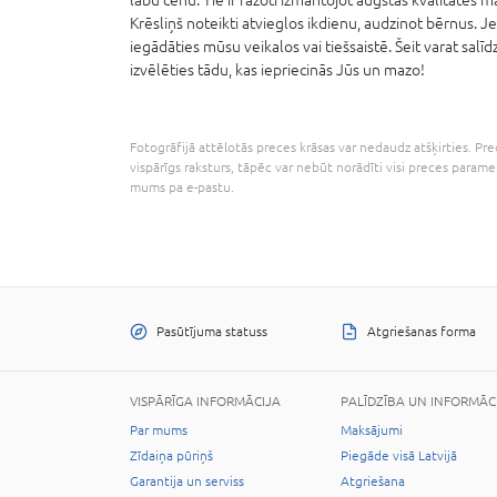
Krēsliņš noteikti atvieglos ikdienu, audzinot bērnus. J
iegādāties mūsu veikalos vai tiešsaistē. Šeit varat sal
izvēlēties tādu, kas iepriecinās Jūs un mazo!
Fotogrāfijā attēlotās preces krāsas var nedaudz atšķirties. Prec
vispārīgs raksturs, tāpēc var nebūt norādīti visi preces parame
mums pa e-pastu.
Pasūtījuma statuss
Atgriešanas forma
VISPĀRĪGA INFORMĀCIJA
PALĪDZĪBA UN INFORMĀC
Par mums
Maksājumi
Zīdaiņa pūriņš
Piegāde visā Latvijā
Garantija un serviss
Atgriešana