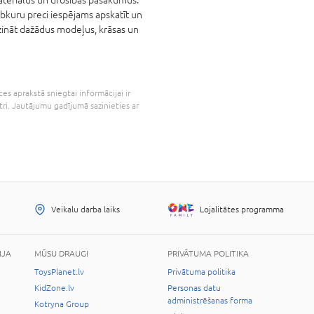
ebkuru preci iespējams apskatīt un
īdzināt dažādus modeļus, krāsas un
es aprakstā sniegtai informācijai ir
tri. Jautājumu gadījumā sazinieties ar
Veikalu darba laiks
Lojalitātes programma
IJA
MŪSU DRAUGI
PRIVĀTUMA POLITIKA
ToysPlanet.lv
Privātuma politika
KidZone.lv
Personas datu
administrēšanas forma
Kotryna Group