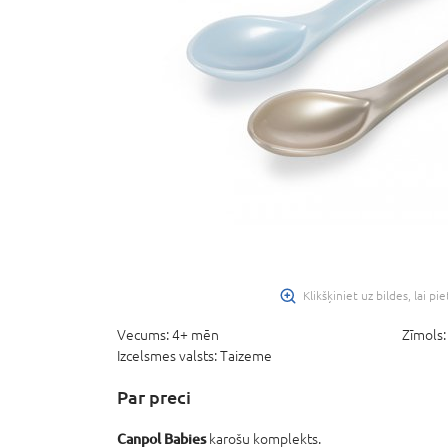
-50%
IZPĀRDOŠANA
Klikšķiniet uz bildes, lai pi
MOTHERCARE bib 3 gab.
Vecums:
4+ mēn
Zīmols
Izcelsmes valsts:
Taizeme
onesize
8,
73 €
17,45 €
Par preci
Canpol Babies
karošu komplekts.