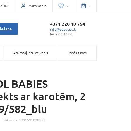
eikali
Mans konts
0
0
+371 220 10 754
lēšana
info@babycity.lv
I-V: 9:00-16:00
Āra rotaļlietu ceļvedis
Preču zīmes
L BABIES
kts ar karotēm, 2
59/582_blu
Svītrkods:
5901691828551