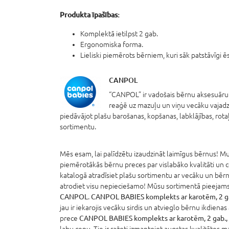
Produkta īpašības:
Komplektā ietilpst 2 gab.
Ergonomiska forma.
Lieliski piemērots bērniem, kuri sāk patstāvīgi ēs
CANPOL
“CANPOL” ir vadošais bērnu aksesuāru 
reaģē uz mazuļu un viņu vecāku vajadz
piedāvājot plašu barošanas, kopšanas, labklājības, rot
sortimentu.
Mēs esam, lai palīdzētu izaudzināt laimīgus bērnus! Mum
piemērotākās bērnu preces par vislabāko kvalitāti un 
katalogā atradīsiet plašu sortimentu ar vecāku un bērn
atrodiet visu nepieciešamo! Mūsu sortimentā pieejams 
CANPOL
.
CANPOL BABIES komplekts ar karotēm, 2 g
jau ir iekarojis vecāku sirdis un atvieglo bērnu ikdienas
prece
CANPOL BABIES komplekts ar karotēm, 2 gab.,
labu cenu. Tie ir ražoti izmantojot augstas kvalitātes 