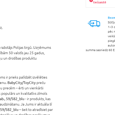
tiešsaistē
Bezm
Sūtīj
1–3 d
t.
pēc 
veik
pieg
auto
ražotājs Polijas tirgū. Uzņēmums
summa sasniedz 60 EU
ībām 50 valstīs jau 25 gadus,
aļu un drošības produktu
s ir prieks palīdzēt izvēlēties
cenu.
BabyCity/ToyCity
preču
u precēm – ērti un vienkārši
populārs un kvalitatīvs zīmols
ab., 59/582_blu
- ir produkts, kas
 audzināšanu. Ja Jums ir aktuāla šī
 59/582_blu
– šeit to atradīsiet par
materiālus un drošības pasākumus.