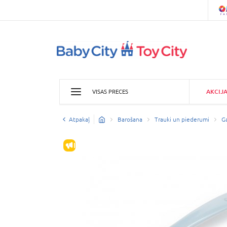
AKCIJ
VISAS PRECES
Atpakaļ
Barošana
Trauki un piederumi
G
IZPĀRDOŠANA