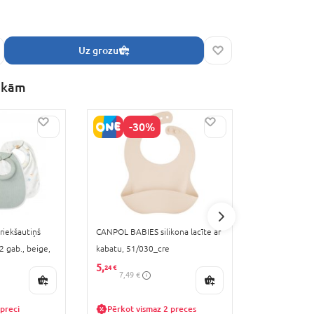
Uz grozu
akām
-30%
-3
iekšautiņš
CANPOL BABIES silikona lacīte ar
CANPOL BABIE
 gab., beige,
kabatu, 51/030_cre
vienreizlietoj
3060
kabatām, 10 
5,
2,
24 €
79 €
7,49 €
3,99 €
preci
Pērkot vismaz 2 preces
Pērkot vi