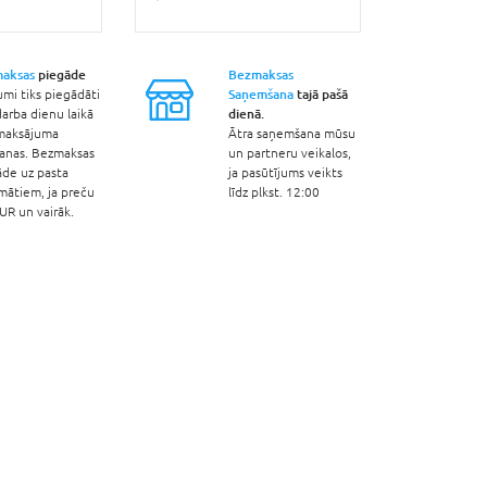
aksas
piegāde
Bezmaksas
Saņemšana
tajā pašā
umi tiks piegādāti
dienā.
arba dienu laikā
maksājuma
Ātra saņemšana mūsu
šanas. Bezmaksas
un partneru veikalos,
āde uz pasta
ja pasūtījums veikts
mātiem, ja preču
līdz plkst. 12:00
R un vairāk.