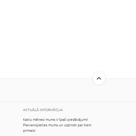
AKTUĀLĀ INFORMĀCIJA
Katru mēnesi mums ir īpaši piedāvājumi!
Pievienojieties mums un uzziniet par tiem
pirmais!