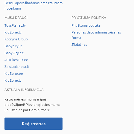
Bērnu apdrošināšanas pret traumām
noteikumi
MŪSU DRAUGI
PRIVĀTUMA POLITIKA
ToysPlanet.lv
Privātuma politika
KidZone.lv
Personas datu administrēšanas
forma
Kotryna Group
Sīkdatnes
Babycity.lt
BabyCity.ee
Jukukeskus.ee
Zaisluplaneta.lt
KidZone.ee
KidZone.lt
AKTUĀLĀ INFORMĀCIJA
Katru mēnesi mums ir īpaši
piedāvājumi! Pievienojieties mums
un uzziniet par tiem pirmais!
Reģistrēties