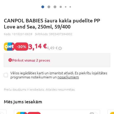
CANPOL BABIES šaura kakla pudelīte PP
Love and Sea, 250ml, 59/400
Kods:
1010201-0639
Svītrkods:
5903407594002
3,
14 €
-30%
4,49 €
Pērkot vismaz 2 preces
Vēlos iegādāties karti un izmantot atlaidi. Es piekrītu lojalitātes
programmas noteikumiem un
nosacījumiem
Preču daudzums ir ierobežots. Atlaides nesummējas.
Mēs jums iesakām