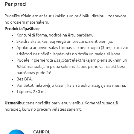
Par preci
Pudelīte zīdaiņiem ar šauru kakliņu un oriģinālu dizainu - izgatavota
no drošiem materiāliem.
Produkta īpašības:
Konturētā forma, nodrošina ērtu barošanu.
Skaidra skala, kas ļauj viegli un precīzi izmērīt pieniņu.
Aprīkota ar universālas formas silikona knupīti (3m+), kuru var
atkārtoti dezinficēt. Izgatavots no droša un maiga silikona.
Pudele ir piemērota
EasyStart
elektriskajam piena sūknim un
Basic
manuālajam piena sūknim. Tāpēc pienu var izsūkt tieši
barošanas pudelītē.
Bez BPA.
Var lietot mikroviļņu krāsnī, kā arī trauku mazgājamā mašīnā.
Tilpums: 250 ml
Uzmanību:
cena norādīta par vienu vienību. Komentāru sadaļā
norādiet, kuru no precēm vēlaties saņemt.
CANPOL