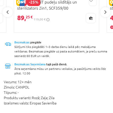
-25%
PHILIPS AVENT pudeļu sildītājs un
C
sterilizators 2in1, SCF359/00
s
1
89,
4
25 €
119,00 €
Bezmaksas
piegāde
Sūtījumi tiks piegādāti 1–3 darba dienu laikā pēc maksājuma
veikšanas. Bezmaksas piegāde uz pasta automātiem, ja preču summa
sasniedz 60 EUR un vairāk.
Bezmaksas Saņemšana
tajā pašā dienā.
Ātra saņemšana mūsu un partneru veikalos, ja pasūtījums veikts līdz
plkst. 12:00
Vecums:
12+ mēn
Zīmols:
CANPOL
Tilpums:
-
Produktu varianti:
Rozā; Zaļa; Zila
Izcelsmes valsts:
Eiropas Savienība