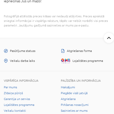
iepriecinās Jūs un mazo!
Fotogrāfijā attēlotās preces krāsas var nedaudz atšķirties. Preces aprakstā
sniegtai informācijai ir vispārīgs raksturs, tāpēc var nebūt norādīti visi preces
parametri. Jautājumu gadījumā sazinieties ar mums pa e-pastu.
Pasūtījuma statuss
Atgriešanas forma
Veikalu darba laiks
Lojalitātes programma
VISPĀRĪGA INFORMĀCIJA
PALĪDZĪBA UN INFORMĀCIJA
Par mums
Maksājumi
Zīdaiņa pūriņš
Piegāde visā Latvijā
Garantija un serviss
Atgriešana
Lojalitātes programma
Pirkšanas nosacījumi
Veikalu kontakti
Sazinieties ar mums