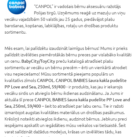
“CANPOL” ir vadošais bērnu aksesuāru ražotājs
Polijas tirgū. Uzņēmums reaģē uz mazuļu un viņu
vecāku vajadzībām 50 valstīs jau 25 gadus, piedāvājot plašu
barošanas, kopšanas, labklājības, rotaļu un drošības produktu
sortimentu.
Mēs esam, lai palīdzētu izaudzināt laimīgus bērnus! Mums ir prieks
palīdzēt izvēlēties piemērotākās bērnu preces par vislabāko kvalitāti
un cenu.
BabyCity/ToyCity
preču katalogā atradīsiet plašu
sortimentu ar vecāku un bērnu precēm – ērti un vienkārši atrodiet
visu nepieciešamo! Mūsu sortimentā pieejams populārs un
kvalitatīvs zīmols
CANPOL
.
CANPOL BABIES šaura kakla pudelīte
PP Love and Sea, 250ml, 59/400
- ir produkts, kas jau ir iekarojis
vecāku sirdis un atvieglo bērnu ikdienas audzināšanu. Ja Jums ir
aktuāla šī prece
CANPOL BABIES šaura kakla pudelīte PP Love and
Sea, 250ml, 59/400
– šeit to atradīsiet par labu cenu. Tie ir ražoti
izmantojot augstas kvalitātes materiālus un drošības pasākumus.
Krēsliņš noteikti atvieglos ikdienu, audzinot bērnus. Jebkuru preci
iespējams apskatīt un iegādāties mūsu veikalos vai tiešsaistē. Šeit
varat salīdzināt dažādus modeļus, krāsas un izvēlēties tādu, kas