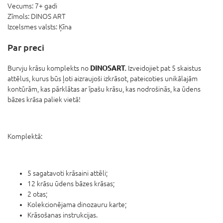
Vecums:
7+ gadi
Zīmols:
DINOS ART
Izcelsmes valsts:
Ķīna
Par preci
DINOSART.
Burvju krāsu komplekts no
Izveidojiet pat 5 skaistus
attēlus, kurus būs ļoti aizraujoši izkrāsot, pateicoties unikālajām
kontūrām, kas pārklātas ar īpašu krāsu, kas nodrošinās, ka ūdens
bāzes krāsa paliek vietā!
Komplektā:
5 sagatavoti krāsaini attēli;
12 krāsu ūdens bāzes krāsas;
2 otas;
Kolekcionējama dinozauru karte;
Krāsošanas instrukcijas.