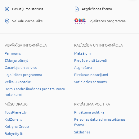
Pasūtījuma statuss
Atgriešanas forma
Veikalu darba laiks
Lojalitātes programma
VISPĀRĪGA INFORMĀCIJA
PALĪDZĪBA UN INFORMĀCIJA
Par mums
Maksājumi
Zīdaiņa pūriņš
Piegāde visā Latvijā
Garantija un serviss
Atgriešana
Lojalitātes programma
Pirkšanas nosacījumi
Veikalu kontakti
Sazinieties ar mums
Bērnu apdrošināšanas pret traumām
noteikumi
MŪSU DRAUGI
PRIVĀTUMA POLITIKA
ToysPlanet.lv
Privātuma politika
KidZone.lv
Personas datu administrēšanas
forma
Kotryna Group
Sīkdatnes
Babycity.lt