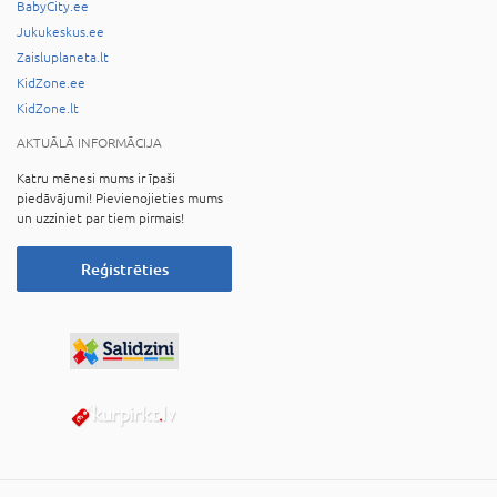
BabyCity.ee
Jukukeskus.ee
Zaisluplaneta.lt
KidZone.ee
KidZone.lt
AKTUĀLĀ INFORMĀCIJA
Katru mēnesi mums ir īpaši
piedāvājumi! Pievienojieties mums
un uzziniet par tiem pirmais!
Reģistrēties