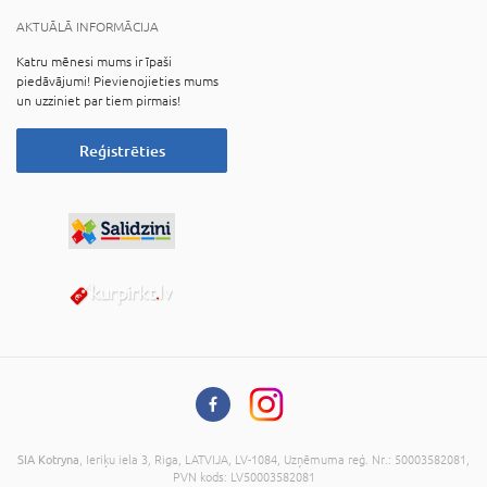
AKTUĀLĀ INFORMĀCIJA
Katru mēnesi mums ir īpaši
piedāvājumi! Pievienojieties mums
un uzziniet par tiem pirmais!
Reģistrēties
SIA Kotryna
, Ieriķu iela 3, Riga, LATVIJA, LV-1084, Uzņēmuma reģ. Nr.: 50003582081,
PVN kods: LV50003582081