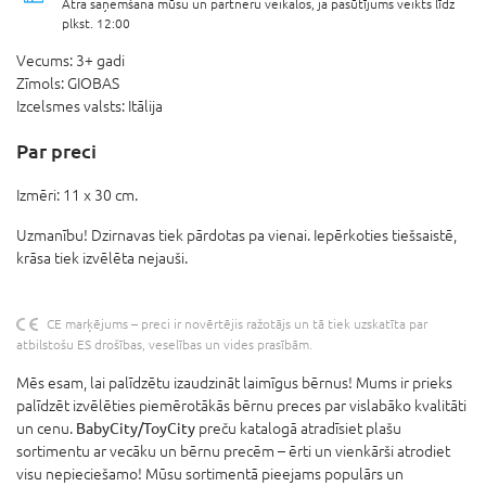
Ātra saņemšana mūsu un partneru veikalos, ja pasūtījums veikts līdz
plkst. 12:00
Vecums:
3+ gadi
Zīmols:
GIOBAS
Izcelsmes valsts:
Itālija
Par preci
Izmēri: 11 x 30 cm.
Uzmanību! Dzirnavas tiek pārdotas pa vienai. Iepērkoties tiešsaistē,
krāsa tiek izvēlēta nejauši.
CE marķējums – preci ir novērtējis ražotājs un tā tiek uzskatīta par
atbilstošu ES drošības, veselības un vides prasībām.
Mēs esam, lai palīdzētu izaudzināt laimīgus bērnus! Mums ir prieks
palīdzēt izvēlēties piemērotākās bērnu preces par vislabāko kvalitāti
un cenu.
BabyCity/ToyCity
preču katalogā atradīsiet plašu
sortimentu ar vecāku un bērnu precēm – ērti un vienkārši atrodiet
visu nepieciešamo! Mūsu sortimentā pieejams populārs un