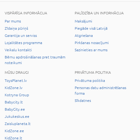
VISPĀRĪGA INFORMĀCIJA
PALĪDZĪBA UN INFORMĀCIJA
Par mums
Maksājumi
Zīdaiņa pūriņš
Piegāde visā Latvijā
Garantija un serviss
Atgriešana
Lojalitātes programma
Pirkšanas nosacījumi
Veikalu kontakti
Sazinieties ar mums
Bērnu apdrošināšanas pret traumām
noteikumi
MŪSU DRAUGI
PRIVĀTUMA POLITIKA
ToysPlanet.lv
Privātuma politika
KidZone.lv
Personas datu administrēšanas
forma
Kotryna Group
Sīkdatnes
Babycity.lt
BabyCity.ee
Jukukeskus.ee
Zaisluplaneta.lt
KidZone.ee
KidZone.lt