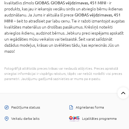
kvalitatīvs zīmols
GIOBAS
.
GIOBAS vējdzirnavas, 451 MINI
- ir
produkts, kas jau ir iekarojis vecāku sirdis un atvieglo bērnu ikdienas
audzināšanu. Ja Jums ir aktuāla šī prece
GIOBAS vējdzirnavas, 451
MINI
– šeit to atradīsiet par labu cenu. Tie ir ražoti izmantojot augstas
kvalitātes materiālus un drošības pasākumus. Krēsliņš noteikti
atvieglos ikdienu, audzinot bērnus. Jebkuru preci iespējams apskatīt
un iegādāties mūsu veikalos vai tiešsaistē. Šeit varat salīdzināt
dažādus modeļus, krāsas un izvēlēties tādu, kas iepriecinās Jūs un
mazo!
Fotogrāfijā attēlotās preces krāsas var nedaudz atšķirties. Preces aprakstā
sniegtai informācijai ir vispārīgs raksturs, tāpēc var nebūt norādīti visi preces
parametri. Jautājumu gadījumā sazinieties ar mums pa e-pastu.
Pasūtījuma statuss
Atgriešanas forma
Veikalu darba laiks
Lojalitātes programma