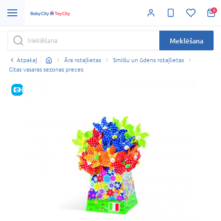
0
Meklēšana
Atpakaļ
Āra rotaļlietas
Smilšu un ūdens rotaļlietas
Citas vasaras sezonas preces
E-CENA