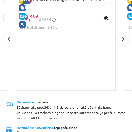
5
LABA CENA
19,
3
E-CENA
98 €
29,99 €
TIKAI TIEŠSAISTĒ
30d. labākā cena: 19,98 €
30
Bezmaksas
piegāde
Sūtījumi tiks piegādāti 1–3 darba dienu laikā pēc maksājuma
veikšanas. Bezmaksas piegāde uz pasta automātiem, ja preču summa
sasniedz 60 EUR un vairāk.
Bezmaksas Saņemšana
tajā pašā dienā.