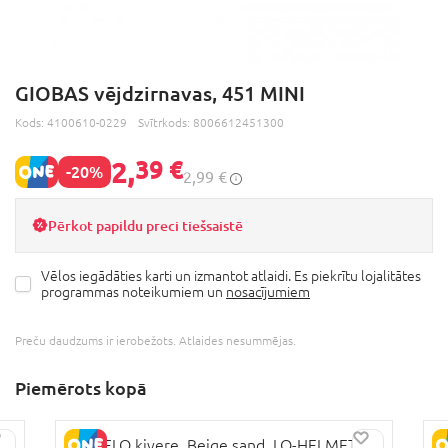
GIOBAS vējdzirnavas, 451 MINI
Kods:
4100610-0229
Svītrkods:
8006612451300
2,
39 €
-20%
2,99 €
Pērkot papildu preci tiešsaistē
Vēlos iegādāties karti un izmantot atlaidi. Es piekrītu lojalitātes
programmas noteikumiem un
nosacījumiem
Preču daudzums ir ierobežots. Atlaides nesummējas.
Piemērots kopā
LIONELO ķivere, Beige sand, LO-HELMET
G