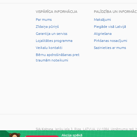
VISPĀRĪGA INFORMĀCIJA
PALĪDZĪBA UN INFORMĀC
Par mums
Maksājumi
Zīdaiņa pūriņš
Piegāde visā Latvijā
Garantija un serviss
Atgriešana
Lojalitātes programma
Pirkšanas nosacījumi
Veikalu kontakti
Sazinieties ar mums
Bērnu apdrošināšanas pret
traumām noteikumi
SIA Kotryna
, Ieriķu iela 3, Riga, LATVIJA, LV-1084, Uzņēmuma reģ
© 2026 Visas tiesības aizsargātas. Kopēt informāciju bez administrāc