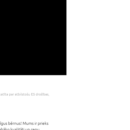
katīta par atbilstošu ES drošības,
mīgus bērnus! Mums ir prieks
abāko kvalitāti un cenu.