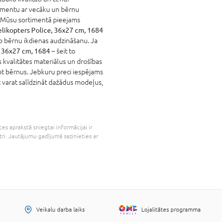
timentu ar vecāku un bērnu
! Mūsu sortimentā pieejams
ikopters Police, 36x27 cm, 1684
eglo bērnu ikdienas audzināšanu. Ja
 36x27 cm, 1684
– šeit to
as kvalitātes materiālus un drošības
ot bērnus. Jebkuru preci iespējams
it varat salīdzināt dažādus modeļus,
es aprakstā sniegtai informācijai ir
tri. Jautājumu gadījumā sazinieties ar
Veikalu darba laiks
Lojalitātes programma