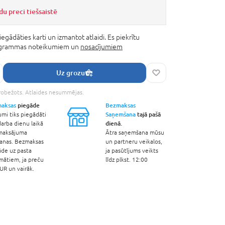
du preci tiešsaistē
iegādāties karti un izmantot atlaidi. Es piekrītu
rogrammas noteikumiem un
nosacījumiem
Uz grozu
robežots. Atlaides nesummējas.
aksas
piegāde
Bezmaksas
Saņemšana
tajā pašā
umi tiks piegādāti
dienā.
arba dienu laikā
maksājuma
Ātra saņemšana mūsu
šanas. Bezmaksas
un partneru veikalos,
āde uz pasta
ja pasūtījums veikts
mātiem, ja preču
līdz plkst. 12:00
R un vairāk.