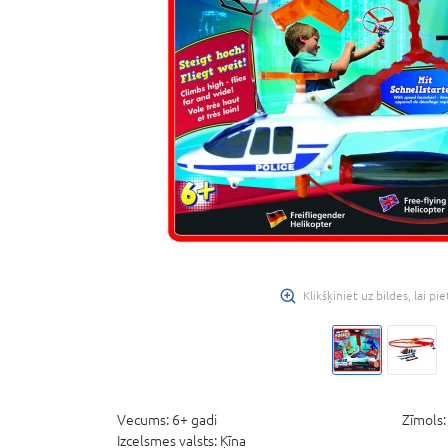
Klikšķiniet uz bildes, lai pi
Vecums:
6+ gadi
Zīmols
Izcelsmes valsts:
Ķīna