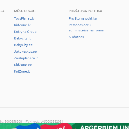
IJA
MŪSU DRAUGI
PRIVĀTUMA POLITIKA
ToysPlanet.lv
Privātuma politika
KidZone.lv
Personas datu
administrēšanas forma
Kotryna Group
Sīkdatnes
Babycity.lt
BabyCity.ee
Jukukeskus.ee
Zaisluplaneta.lt
KidZone.ee
KidZone.lt
. Nr.: 50003582081, PVN kods: LV50003582081
ijas piekrišanas ir aizliegts