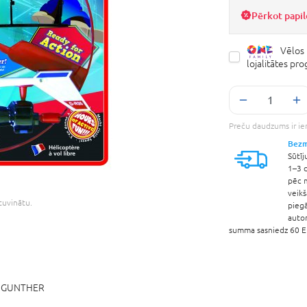
Pērkot papil
Vēlos 
lojalitātes p
Preču daudzums ir ie
Bezm
Sūtīj
1–3 d
pēc 
veik
etuvinātu.
pieg
auto
summa sasniedz 60 EU
:
GUNTHER