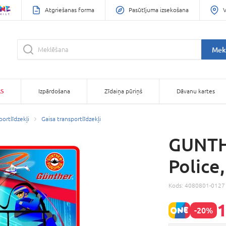
Atgriešanas forma
Pasūtījuma izsekošana
V
Mek
AS
Izpārdošana
Zīdaiņa pūriņš
Dāvanu kartes
portlīdzekļi
Gaisa transportlīdzekļi
GUNTH
Police
Kods:
4080801-0127
1
-20%