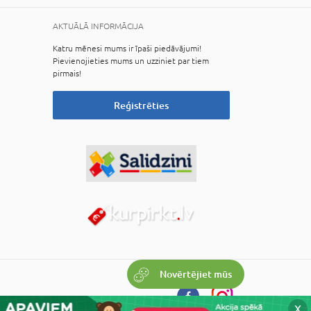
AKTUĀLĀ INFORMĀCIJA
Katru mēnesi mums ir īpaši piedāvājumi!
Pievienojieties mums un uzziniet par tiem
pirmais!
Reģistrēties
Novērtējiet mūs
X