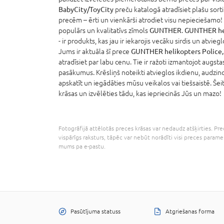
BabyCity/ToyCity
preču katalogā atradīsiet plašu sor
precēm – ērti un vienkārši atrodiet visu nepieciešamo
populārs un kvalitatīvs zīmols
GUNTHER
.
GUNTHER hel
- ir produkts, kas jau ir iekarojis vecāku sirdis un atvi
Jums ir aktuāla šī prece
GUNTHER helikopters Police,
atradīsiet par labu cenu. Tie ir ražoti izmantojot augst
pasākumus. Krēsliņš noteikti atvieglos ikdienu, audzin
apskatīt un iegādāties mūsu veikalos vai tiešsaistē. Še
krāsas un izvēlēties tādu, kas iepriecinās Jūs un mazo!
Fotogrāfijā attēlotās preces krāsas var nedaudz atšķirties. Prec
vispārīgs raksturs, tāpēc var nebūt norādīti visi preces parame
mums pa e-pastu.
Pasūtījuma statuss
Atgriešanas forma