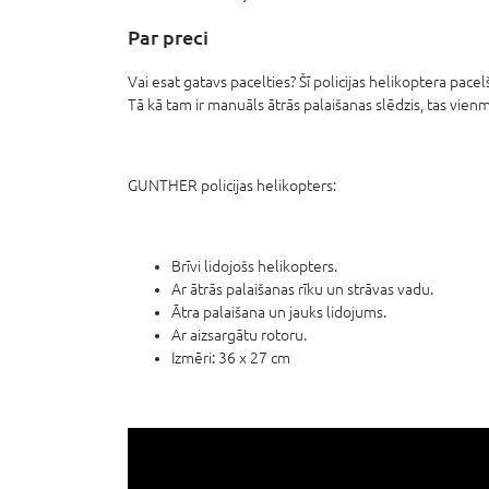
Par preci
Vai esat gatavs pacelties? Šī policijas helikoptera pace
Tā kā tam ir manuāls ātrās palaišanas slēdzis, tas vienmē
GUNTHER policijas helikopters:
Brīvi lidojošs helikopters.
Ar ātrās palaišanas rīku un strāvas vadu.
Ātra palaišana un jauks lidojums.
Ar aizsargātu rotoru.
Izmēri: 36 x 27 cm