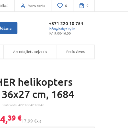
eikali
Mans konts
0
0
+371 220 10 754
lēšana
info@babycity.lv
I-V: 9:00-16:00
Āra rotaļlietu ceļvedis
Preču zīmes
ER helikopters
, 36x27 cm, 1684
Svītrkods:
4001664016846
4,
39 €
17,99 €