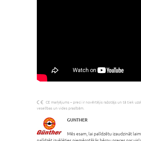
CE marķējums – preci ir novērtējis ražotājs un tā tiek uzs
veselības un vides prasībām.
GUNTHER
Mēs esam, lai palīdzētu izaudzināt lai
palīdzēt izvēlēties piemērotākās bērnu preces par visl