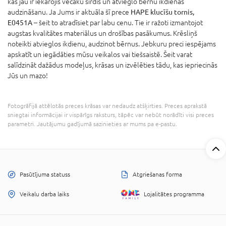
kas jau ir iekarojis vecāku sirdis un atvieglo bērnu ikdienas
audzināšanu. Ja Jums ir aktuāla šī prece
HAPE klucīšu tornis,
E0451A
– šeit to atradīsiet par labu cenu. Tie ir ražoti izmantojot
augstas kvalitātes materiālus un drošības pasākumus. Krēsliņš
noteikti atvieglos ikdienu, audzinot bērnus. Jebkuru preci iespējams
apskatīt un iegādāties mūsu veikalos vai tiešsaistē. Šeit varat
salīdzināt dažādus modeļus, krāsas un izvēlēties tādu, kas iepriecinās
Jūs un mazo!
Fotogrāfijā attēlotās preces krāsas var nedaudz atšķirties. Preces aprakstā
sniegtai informācijai ir vispārīgs raksturs, tāpēc var nebūt norādīti visi preces
parametri. Jautājumu gadījumā sazinieties ar mums pa e-pastu.
Pasūtījuma statuss
Atgriešanas forma
Veikalu darba laiks
Lojalitātes programma