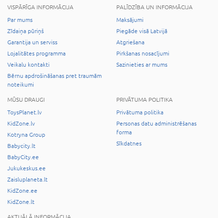
VISPĀRĪGA INFORMĀCIJA
PALĪDZĪBA UN INFORMĀCIJA
Par mums
Maksājumi
Zīdaiņa pūriņš
Piegāde visā Latvijā
Garantija un serviss
Atgriešana
Lojalitātes programma
Pirkšanas nosacījumi
Veikalu kontakti
Sazinieties ar mums
Bērnu apdrošināšanas pret traumām
noteikumi
MŪSU DRAUGI
PRIVĀTUMA POLITIKA
ToysPlanet.lv
Privātuma politika
KidZone.lv
Personas datu administrēšanas
forma
Kotryna Group
Sīkdatnes
Babycity.lt
BabyCity.ee
Jukukeskus.ee
Zaisluplaneta.lt
KidZone.ee
KidZone.lt
AKTUĀLĀ INFORMĀCIJA