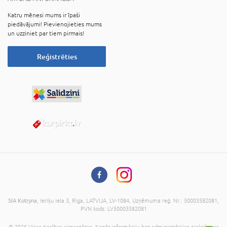
Katru mēnesi mums ir īpaši
piedāvājumi! Pievienojieties mums
un uzziniet par tiem pirmais!
Reģistrēties
SIA Kotryna
, Ieriķu iela 3, Riga, LATVIJA, LV-1084, Uzņēmuma reģ. Nr.: 50003582081,
PVN kods: LV50003582081
© 2026 Visas tiesības aizsargātas. Kopēt informāciju bez administrācijas piekrišanas