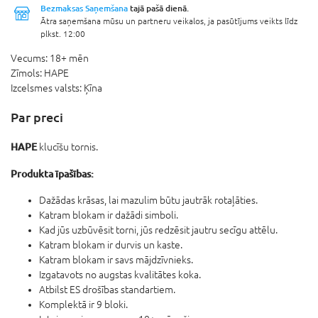
Bezmaksas Saņemšana
tajā pašā dienā.
Ātra saņemšana mūsu un partneru veikalos, ja pasūtījums veikts līdz
plkst. 12:00
Vecums:
18+ mēn
Zīmols:
HAPE
Izcelsmes valsts:
Ķīna
Par preci
HAPE
klucīšu tornis.
Produkta īpašības:
Dažādas krāsas, lai mazulim būtu jautrāk rotaļāties.
Katram blokam ir dažādi simboli.
Kad jūs uzbūvēsit torni, jūs redzēsit jautru secīgu attēlu.
Katram blokam ir durvis un kaste.
Katram blokam ir savs mājdzīvnieks.
Izgatavots no augstas kvalitātes koka.
Atbilst ES drošības standartiem.
Komplektā ir 9 bloki.