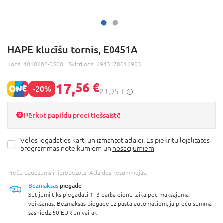
HAPE klucīšu tornis, E0451A
Kods:
4010602-0500
Svītrkods:
6943478016903
17,
56 €
-20%
21,95 €
Pērkot papildu preci tiešsaistē
Vēlos iegādāties karti un izmantot atlaidi. Es piekrītu lojalitātes
programmas noteikumiem un
nosacījumiem
Preču daudzums ir ierobežots. Atlaides nesummējas.
Bezmaksas
piegāde
Sūtījumi tiks piegādāti 1–3 darba dienu laikā pēc maksājuma
veikšanas. Bezmaksas piegāde uz pasta automātiem, ja preču summa
sasniedz 60 EUR un vairāk.