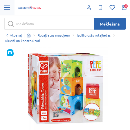
0
Meklēšana
Atpakaļ
Rotaļlietas mazuļiem
Izglītojošās rotaļlietas
Klucīši un konstruktori
E-CENA