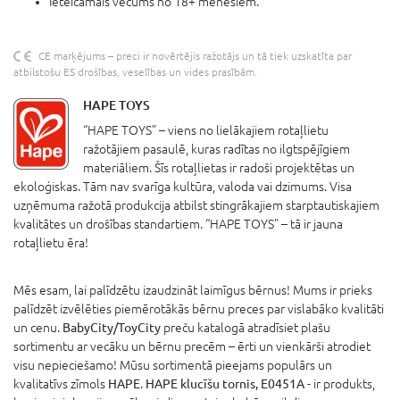
Ieteicamais vecums no 18+ mēnešiem.
CE marķējums – preci ir novērtējis ražotājs un tā tiek uzskatīta par
atbilstošu ES drošības, veselības un vides prasībām.
HAPE TOYS
“HAPE TOYS” – viens no lielākajiem rotaļlietu
ražotājiem pasaulē, kuras radītas no ilgtspējīgiem
materiāliem. Šīs rotaļlietas ir radoši projektētas un
ekoloģiskas. Tām nav svarīga kultūra, valoda vai dzimums. Visa
uzņēmuma ražotā produkcija atbilst stingrākajiem starptautiskajiem
kvalitātes un drošības standartiem. “HAPE TOYS” – tā ir jauna
rotaļlietu ēra!
Mēs esam, lai palīdzētu izaudzināt laimīgus bērnus! Mums ir prieks
palīdzēt izvēlēties piemērotākās bērnu preces par vislabāko kvalitāti
un cenu.
BabyCity/ToyCity
preču katalogā atradīsiet plašu
sortimentu ar vecāku un bērnu precēm – ērti un vienkārši atrodiet
visu nepieciešamo! Mūsu sortimentā pieejams populārs un
kvalitatīvs zīmols
HAPE
.
HAPE klucīšu tornis, E0451A
- ir produkts,