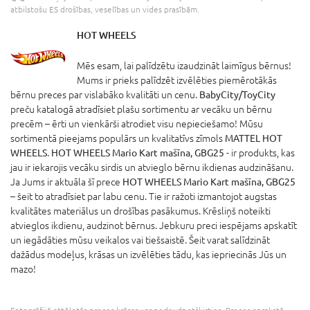
atbilstošu ES drošības, veselības un vides prasībām.
HOT WHEELS
Mēs esam, lai palīdzētu izaudzināt laimīgus bērnus!
Mums ir prieks palīdzēt izvēlēties piemērotākās
bērnu preces par vislabāko kvalitāti un cenu.
BabyCity/ToyCity
preču katalogā atradīsiet plašu sortimentu ar vecāku un bērnu
precēm – ērti un vienkārši atrodiet visu nepieciešamo! Mūsu
sortimentā pieejams populārs un kvalitatīvs zīmols
MATTEL HOT
WHEELS
.
HOT WHEELS Mario Kart mašīna, GBG25
- ir produkts, kas
jau ir iekarojis vecāku sirdis un atvieglo bērnu ikdienas audzināšanu.
Ja Jums ir aktuāla šī prece
HOT WHEELS Mario Kart mašīna, GBG25
– šeit to atradīsiet par labu cenu. Tie ir ražoti izmantojot augstas
kvalitātes materiālus un drošības pasākumus. Krēsliņš noteikti
atvieglos ikdienu, audzinot bērnus. Jebkuru preci iespējams apskatīt
un iegādāties mūsu veikalos vai tiešsaistē. Šeit varat salīdzināt
dažādus modeļus, krāsas un izvēlēties tādu, kas iepriecinās Jūs un
mazo!