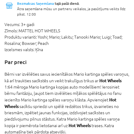
Bezmaksas Saņemšana
tajā pašā dienā.
Ātra saņemšana mūsu un partneru veikalos, ja pasūtījums veikts līdz
plkst. 12:00
Vecums:
3+ gadi
Zīmols:
MATTEL HOT WHEELS
Produktu varianti:
Yoshi; Mario; Lakitu; Tanooki Mario; Luigi; Toad;
Rosalina; Bowser; Peach
Izcelsmes valsts:
Ķīna
Par preci
​Bērni var izvēlēties savus iecienītākos Mario kartinga spēles varoņus,
Hot Wheels
kā arī traukties sacīkstēs un veikt trakulīgus trikus ar
1:64 mēroga Mario kartinga kopijas auto modelīšiem! Ierosiniet
bērnu fantāziju, ļaujot tiem izvēlēties mīļākos spēlētājus no fanu
Hot
iecienīto Mario
kartinga spēles varoņu klāsta. Apvienojiet
Wheels
sacīkšu spriedzi un spēlē redzētos trikus, izvairieties no
briesmām, izpētiet jaunas funkcijas, izdzīvojiet sacīkstes un
piedzīvojumu pilnus stāstus. Katra Mario kartinga spēles varoņa
Hot Wheels
kopija ir piemērota lietošanai arī uz
trases. Katra
automašīna tiek pārdota atsevišķi.