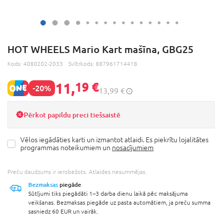
HOT WHEELS Mario Kart mašīna, GBG25
Kods:
4080202-2033
Svītrkods:
887961714418
11,
19 €
-20%
13,99 €
Pērkot papildu preci tiešsaistē
Vēlos iegādāties karti un izmantot atlaidi. Es piekrītu lojalitātes
programmas noteikumiem un
nosacījumiem
Preču daudzums ir ierobežots. Atlaides nesummējas.
Bezmaksas
piegāde
Sūtījumi tiks piegādāti 1–3 darba dienu laikā pēc maksājuma
veikšanas. Bezmaksas piegāde uz pasta automātiem, ja preču summa
sasniedz 60 EUR un vairāk.