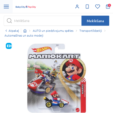
0
Meklēšana
Atpakaļ
AUTO un piedzīvojumu spēles
Transportlīdzekļi
Automašīnas un auto modeļi
E-CENA