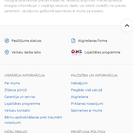
Fotogrāfijā attēlotās preces krāsas var nedaudz atšķirties. Preces aprakstā
sniegtai informācijai ir vispārīgs raksturs, tāpēc var nebūt norādīti visi preces
parametri. Jautājumu gadījumā sazinieties ar mums pa e-pastu.
Pasūtījuma statuss
Atgriešanas forma
Veikalu darba laiks
Lojalitātes programma
VISPĀRĪGA INFORMĀCIJA
PALĪDZĪBA UN INFORMĀCIJA
Par mums
Maksājumi
Zīdaiņa pūriņš
Piegāde visā Latvijā
Garantija un serviss
Atgriešana
Lojalitātes programma
Pirkšanas nosacījumi
Veikalu kontakti
Sazinieties ar mums
Bērnu apdrošināšanas pret traumām
noteikumi
MŪSU DRAUGI
PRIVĀTUMA POLITIKA