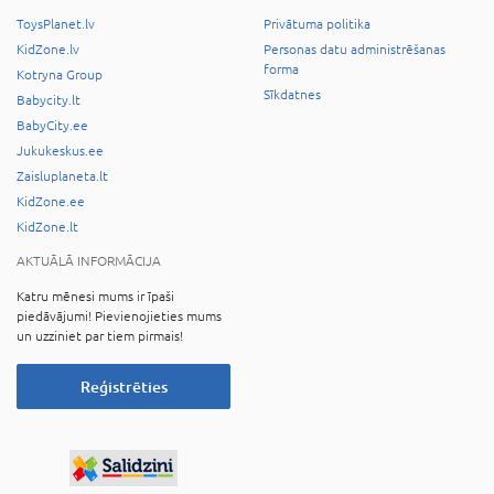
ToysPlanet.lv
Privātuma politika
KidZone.lv
Personas datu administrēšanas
forma
Kotryna Group
Sīkdatnes
Babycity.lt
BabyCity.ee
Jukukeskus.ee
Zaisluplaneta.lt
KidZone.ee
KidZone.lt
AKTUĀLĀ INFORMĀCIJA
Katru mēnesi mums ir īpaši
piedāvājumi! Pievienojieties mums
un uzziniet par tiem pirmais!
Reģistrēties