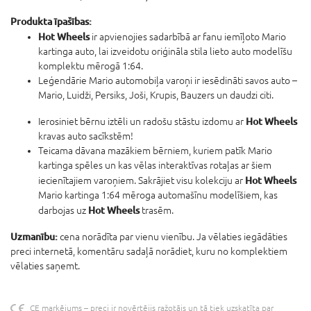
Produkta īpašības:
​Hot Wheels
ir apvienojies sadarbībā ar fanu iemīļoto Mario
kartinga auto, lai izveidotu oriģināla stila lieto auto modelīšu
komplektu mērogā 1:64.
Leģendārie Mario automobiļa varoņi ir iesēdināti savos auto –
Mario, Luidži, Persiks, Joši, Krupis, Bauzers un daudzi citi.
Hot Wheels
​Ierosiniet bērnu iztēli un radošu stāstu izdomu ar
kravas auto sacīkstēm!
​Teicama dāvana mazākiem bērniem, kuriem patīk Mario
kartinga spēles un kas vēlas interaktīvas rotaļas ar šiem
Hot Wheels
iecienītajiem varoņiem.
​Sakrājiet visu kolekciju ar
Mario kartinga 1:64 mēroga automašīnu modelīšiem, kas
Hot Wheels
darbojas uz
trasēm.
Uzmanību:
cena norādīta par vienu vienību. Ja vēlaties iegādāties
preci internetā, komentāru sadaļā norādiet, kuru no komplektiem
vēlaties saņemt.
CE marķējums – preci ir novērtējis ražotājs un tā tiek uzskatīta par