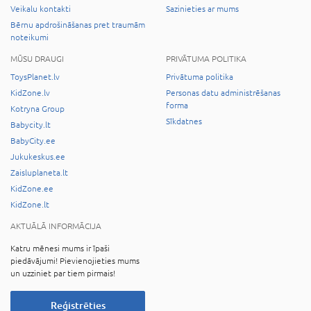
Veikalu kontakti
Sazinieties ar mums
Bērnu apdrošināšanas pret traumām
noteikumi
MŪSU DRAUGI
PRIVĀTUMA POLITIKA
ToysPlanet.lv
Privātuma politika
KidZone.lv
Personas datu administrēšanas
forma
Kotryna Group
Sīkdatnes
Babycity.lt
BabyCity.ee
Jukukeskus.ee
Zaisluplaneta.lt
KidZone.ee
KidZone.lt
AKTUĀLĀ INFORMĀCIJA
Katru mēnesi mums ir īpaši
piedāvājumi! Pievienojieties mums
un uzziniet par tiem pirmais!
Reģistrēties