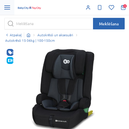
0
Meklēšana
Atpakaļ
Autokrēsli un aksesuāri
Autokrēsli 15-36kg | 100-150cm
LABA CENA
E-CENA