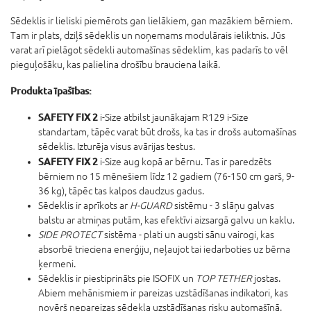
Sēdeklis ir lieliski piemērots gan lielākiem, gan mazākiem bērniem.
Tam ir plats, dziļš sēdeklis un noņemams modulārais ieliktnis. Jūs
varat arī pielāgot sēdekli automašīnas sēdeklim, kas padarīs to vēl
pieguļošāku, kas palielina drošību brauciena laikā.
Produkta īpašības:
SAFETY FIX 2
i-Size atbilst jaunākajam R129 i-Size
standartam, tāpēc varat būt drošs, ka tas ir drošs automašīnas
sēdeklis. Izturēja visus avārijas testus.
SAFETY FIX 2
i-Size aug kopā ar bērnu. Tas ir paredzēts
bērniem no 15 mēnešiem līdz 12 gadiem (76-150 cm garš, 9-
36 kg), tāpēc tas kalpos daudzus gadus.
Sēdeklis ir aprīkots ar
H-GUARD
sistēmu - 3 slāņu galvas
balstu ar atmiņas putām, kas efektīvi aizsargā galvu un kaklu.
SIDE PROTECT
sistēma - plati un augsti sānu vairogi, kas
absorbē trieciena enerģiju, neļaujot tai iedarboties uz bērna
ķermeni.
Sēdeklis ir piestiprināts pie ISOFIX un
TOP TETHER
jostas.
Abiem mehānismiem ir pareizas uzstādīšanas indikatori, kas
novērš nepareizas sēdekļa uzstādīšanas risku automašīnā.