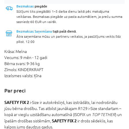
Bezmaksas
piegāde
Sūtījumi tiks piegādāti 1–3 darba dienu laikā pēc maksājuma
veikšanas. Bezmaksas piegāde uz pasta automātiem, ja preču summa
sasniedz 60 EUR un vairāk.
Bezmaksas Saņemšana
tajā pašā dienā.
Ātra saņemšana mūsu un partneru veikalos, ja pasūtījums veikts līdz
plkst. 12:00
Krāsa:
Melna
Vecums:
9 mēn - 12 gadi
Bērna svars:
9-36 kg
Zīmols:
KINDERKRAFT
Izcelsmes valsts:
Ķīna
Par preci
SAFETY FIX 2
i-Size ir autokrēsliņš, kas izstrādāts, lai nodrošinātu
jūsu bērna drošību. Tas atbilst jaunākajam R129 i-Size standartam –
kopā ar vieglu uzstādīšanu automašīnā (ISOFIX un
TOP TETHER
) un
SAFETY FIX 2
īpašām drošības sistēmām,
ir drošs sēdeklis, kas
kalpos jums daudzus gadus.