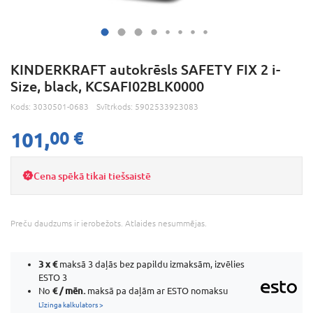
KINDERKRAFT autokrēsls SAFETY FIX 2 i-
Size, black, KCSAFI02BLK0000
Kods:
3030501-0683
Svītrkods:
5902533923083
101,
00 €
Cena spēkā tikai tiešsaistē
Preču daudzums ir ierobežots. Atlaides nesummējas.
3 x
€
maksā 3 daļās bez papildu izmaksām, izvēlies
ESTO 3
€ / mēn.
No
maksā pa daļām ar ESTO nomaksu
Līzinga kalkulators >