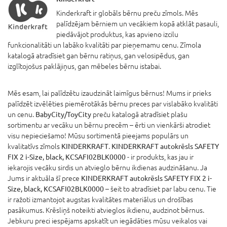
Kinderkraft ir globāls bērnu preču zīmols. Mēs
palīdzējam bērniem un vecākiem kopā atklāt pasauli,
piedāvājot produktus, kas apvieno izcilu
funkcionalitāti un labāko kvalitāti par pieņemamu cenu. Zīmola
katalogā atradīsiet gan bērnu ratiņus, gan velosipēdus, gan
izglītojošus paklājiņus, gan mēbeles bērnu istabai.
Mēs esam, lai palīdzētu izaudzināt laimīgus bērnus! Mums ir prieks
palīdzēt izvēlēties piemērotākās bērnu preces par vislabāko kvalitāti
un cenu.
BabyCity/ToyCity
preču katalogā atradīsiet plašu
sortimentu ar vecāku un bērnu precēm – ērti un vienkārši atrodiet
visu nepieciešamo! Mūsu sortimentā pieejams populārs un
kvalitatīvs zīmols
KINDERKRAFT
.
KINDERKRAFT autokrēsls SAFETY
FIX 2 i-Size, black, KCSAFI02BLK0000
- ir produkts, kas jau ir
iekarojis vecāku sirdis un atvieglo bērnu ikdienas audzināšanu. Ja
Jums ir aktuāla šī prece
KINDERKRAFT autokrēsls SAFETY FIX 2 i-
Size, black, KCSAFI02BLK0000
– šeit to atradīsiet par labu cenu. Tie
ir ražoti izmantojot augstas kvalitātes materiālus un drošības
pasākumus. Krēsliņš noteikti atvieglos ikdienu, audzinot bērnus.
Jebkuru preci iespējams apskatīt un iegādāties mūsu veikalos vai