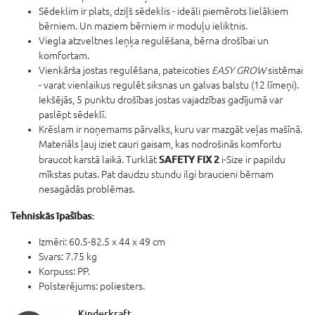
Sēdeklim ir plats, dziļš sēdeklis - ideāli piemērots lielākiem
bērniem. Un maziem bērniem ir moduļu ieliktnis.
Viegla atzveltnes leņķa regulēšana, bērna drošībai un
komfortam.
Vienkārša jostas regulēšana, pateicoties
EASY GROW
sistēmai
- varat vienlaikus regulēt siksnas un galvas balstu (12 līmeņi).
Iekšējās, 5 punktu drošības jostas vajadzības gadījumā var
paslēpt sēdeklī.
Krēslam ir noņemams pārvalks, kuru var mazgāt veļas mašīnā.
Materiāls ļauj iziet cauri gaisam, kas nodrošinās komfortu
SAFETY FIX 2
braucot karstā laikā. Turklāt
i-Size ir papildu
mīkstas putas. Pat daudzu stundu ilgi braucieni bērnam
nesagādās problēmas.
Tehniskās īpašības:
Izmēri: 60.5-82.5 x 44 x 49 cm
Svars: 7.75 kg
Korpuss: PP.
Polsterējums: poliesters.
Kinderkraft