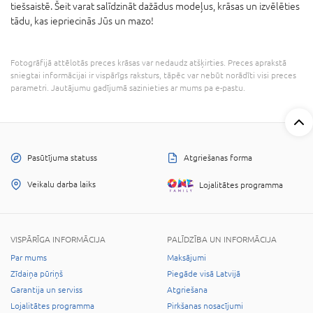
tiešsaistē. Šeit varat salīdzināt dažādus modeļus, krāsas un izvēlēties
tādu, kas iepriecinās Jūs un mazo!
Fotogrāfijā attēlotās preces krāsas var nedaudz atšķirties. Preces aprakstā
sniegtai informācijai ir vispārīgs raksturs, tāpēc var nebūt norādīti visi preces
parametri. Jautājumu gadījumā sazinieties ar mums pa e-pastu.
Pasūtījuma statuss
Atgriešanas forma
Veikalu darba laiks
Lojalitātes programma
VISPĀRĪGA INFORMĀCIJA
PALĪDZĪBA UN INFORMĀCIJA
Par mums
Maksājumi
Zīdaiņa pūriņš
Piegāde visā Latvijā
Garantija un serviss
Atgriešana
Lojalitātes programma
Pirkšanas nosacījumi